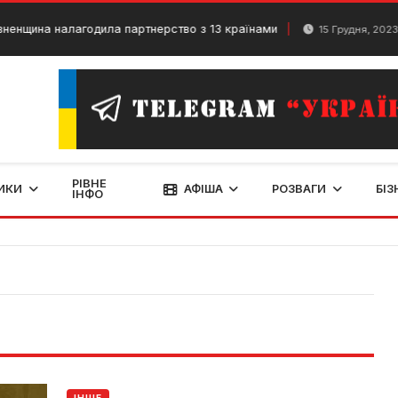
ина налагодила партнерство з 13 країнами
У Р
15 Грудня, 2023
РІВНЕ
ИКИ
АФІША
РОЗВАГИ
БІЗ
ІНФО