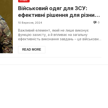
ІНШЕ
Військовий одяг для ЗСУ:
ефективні рішення для різних
завдань
0
10 Вересня, 2024
Важливий елемент, який не лише виконує
функцію захисту, а й впливає на загальну
ефективність виконання завдань – це військовий
одяг для ЗСУ. Прав...
READ MORE