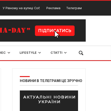
івному на вулиці Соборній утворилися затори через ДТП
Реклама
Телеграм
7 Груд
НЕС
LIFESTYLE
СТАТТІ
НОВИНИ В ТЕЛЕГРАМІ ЦЕ ЗРУЧНО