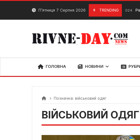
Skip
to
П’ятниця 7 Серпня 2026
TRENDING
Рівненщ
29 Березня, 2024
content
ГОЛОВНА
НОВИНИ
РУБР
Позначка:
військовий одяг
ВІЙСЬКОВИЙ ОДЯГ