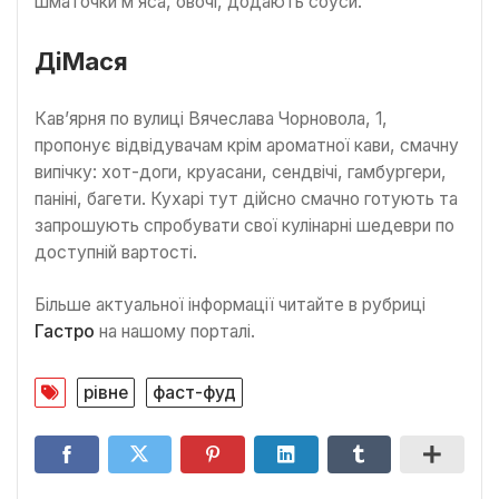
шматочки м’яса, овочі, додають соуси.
ДіМася
Кав’ярня по вулиці Вячеслава Чорновола, 1,
пропонує відвідувачам крім ароматної кави, смачну
випічку: хот-доги, круасани, сендвічі, гамбургери,
паніні, багети. Кухарі тут дійсно смачно готують та
запрошують спробувати свої кулінарні шедеври по
доступній вартості.
Більше актуальної інформації читайте в рубриці
Гастро
на нашому порталі.
рівне
фаст-фуд