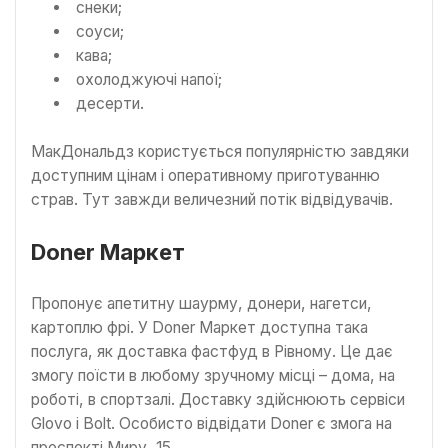
снеки;
соуси;
кава;
охолоджуючі напої;
десерти.
МакДональдз користується популярністю завдяки
доступним цінам і оперативному приготуванню
страв. Тут завжди величезний потік відвідувачів.
Doner Маркет
Пропонує апетитну шаурму, донери, нагетси,
картоплю фрі. У Doner Маркет доступна така
послуга, як доставка фастфуд в Рівному. Це дає
змогу поїсти в любому зручному місці – дома, на
роботі, в спортзалі. Доставку здійснюють сервіси
Glovo і Bolt. Особисто відвідати Doner є змога на
проспекті Миру, 15.