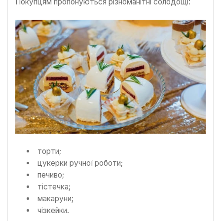
Покупцям пропонуються різноманітні солодощі:
торти;
цукерки ручної роботи;
печиво;
тістечка;
макаруни;
чізкейки.