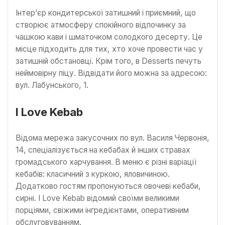
Інтер’єр кондитерської затишний і приємний, що
створює атмосферу спокійного відпочинку за
чашкою кави і шматочком солодкого десерту. Це
місце підходить для тих, хто хоче провести час у
затишній обстановці. Крім того, в Desserts печуть
неймовірну піцу. Відвідати його можна за адресою:
вул. Лабунського, 1.
I Love Kebab
Відома мережа закусочних по вул. Василя Червонія,
14, спеціалізується на кебабах й інших стравах
громадського харчування. В меню є різні варіації
кебабів: класичний з куркою, яловичиною.
Додатково гостям пропонуються овочеві кебаби,
сирні. I Love Kebab відомий своїми великими
порціями, свіжими інгредієнтами, оперативним
обслуговуванням.