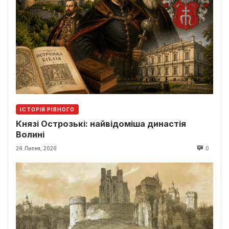
ІСТОРІЯ РІВНОГО
Князі Острозькі: найвідоміша династія
Волині
24 Липня, 2026
0