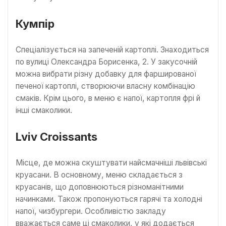
Кумпір
Спеціалізується на запеченій картоплі. Знаходиться
по вулиці Олександра Борисенка, 2. У закусочній
можна вибрати різну добавку для фаршированої
печеної картоплі, створюючи власну комбінацію
смаків. Крім цього, в меню є напої, картопля фрі й
інші смаколики.
Lviv Croissants
Місце, де можна скуштувати найсмачніші львівські
круасани. В основному, меню складається з
круасанів, що доповнюються різноманітними
начинками. Також пропонуються гарячі та холодні
напої, чизбургери. Особливістю закладу
вважається саме ці смаколики, у які додається