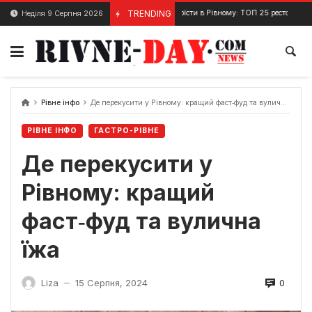
Skip
Де смачно поїсти в Рівному: ТОП 25 ресторанів з описом і 
TRENDING
Неділя 9 Серпня 2026
8 Грудня, 2023
to
content
Рівне інфо
Де перекусити у Рівному: кращий фаст‑фуд та вулична їжа
РІВНЕ ІНФО
ГАСТРО-РІВНЕ
Де перекусити у
Рівному: кращий
фаст‑фуд та вулична
їжа
0
Liza
15 Серпня, 2024
—