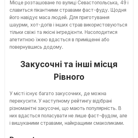
Місце розташоване по вулиці Севастопольська, 49 і
славиться пікантними стравами фаст-фуду. Щодня
його навідує маса людей. Для приготування
шаурми, хот-догів і інших страв використовуються
тільки свіжі та якісні інгредієнти. Насолодитися
апетитною їжею вдасться в приміщенні або
повернувшись додому.
Закусочні та інші місця
Рівного
У місті існує багато закусочних, де можна
перекусити. У наступному рейтингу відібрані
різноманітні закусочні, що мають популярність. В
них вдасться поласувати не лише фаст-фудом, але
і вишуканими стравами, найкращими смаколиками.