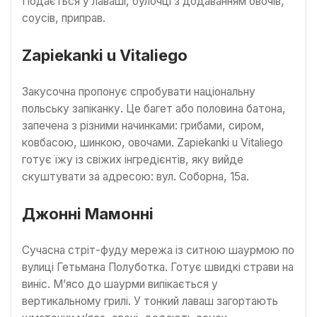
Подається у лаваші, булочці з додаванням овочів,
соусів, приправ.
Zapiekanki u Vitaliego
Закусочна пропонує спробувати національну
польську запіканку. Це багет або половина батона,
запечена з різними начинками: грибами, сиром,
ковбасою, шинкою, овочами. Zapiekanki u Vitaliego
готує їжу із свіжих інгредієнтів, яку вийде
скуштувати за адресою: вул. Соборна, 15а.
Джонні Мамонні
Сучасна стріт-фуду мережа із ситною шаурмою по
вулиці Гетьмана Полуботка. Готує швидкі страви на
виніс. М’ясо до шаурми випікається у
вертикальному грилі. У тонкий лаваш загортають