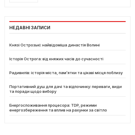
НЕДАВНІ ЗАПИСИ
Князі Острозькі: найвідоміша династія Волині
Історія Острога: від княжих часів до сучасності
Радивилів: історія міста, пам’ятки та цікаві місця поблизу
Портативний душ для дачі та відпочинку: переваги, види
та поради щодо вибору
Енергоспоживання процесора: TDP, режими
енергозбереження та вплив на рахунки за світло