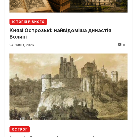
ІСТОРІЯ РІВНОГО
Князі Острозькі: найвідоміша династія
Волині
24 Липня, 2026
0
ОСТРОГ