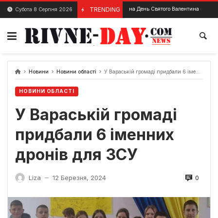
Skip
Подарунки на День Святого Валентина – ТОП ідей
TRENDING
Субота 8 Серпня 2026
29 Січня, 2025
to
content
Новини
Новини області
У Вараській громаді придбали 6 іменних дронів для ЗСУ
НОВИНИ ОБЛАСТІ
У Вараській громаді
придбали 6 іменних
дронів для ЗСУ
0
Liza
12 Березня, 2024
—