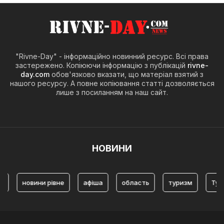
"Rivne-Day" - інформаційно новинний ресурс. Всі права
застережено. Копіюючи інформацію з публікацій
rivne-
day.com
обов'язково вказати, що матеріал взятий з
нашого ресурсу. А повне копіювання статті дозволяється
лише з посиланням на наш сайт.
НОВИНИ
овини рівне
афіша
область
туризм
Туризм Рівн