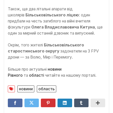
Також, ще два літальні апарати від
школярів
Більськовільського ліцею
: один
придбали на честь загиблого на війні вчителя
фізкультури
Олега Владиславовича Китуна
, ще
один за мирний останній дзвоник та випускний.
Окрім, того жителі
Більськовільського
старостинського округу
задонатили на 3 FPV
дрони — за Волю, Мир і Перемогу.
Більше про актуальні
новини
Рівного
та
області
читайте на нашому порталі.
новини
область