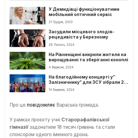
У Демидівці функціонуватиме
мобільний оптичний сервіс
21 Грудня, 2023
Засудили місцевого злодія-
рецедивіста у Березному
28 Лютого, 2024
На Рівненщині викрили жителя на
вирощуванні та зберіганні коноплі
4 Вересня, 2024
На благодійному концерті у”
Залізничнику” для ЗСУ зібрали 22
тисячі гривень
14 Березня, 2024
Про це
повідомляє
Вараська громада.
У рамках проєкту учні
Старорафалівської
гімназії
задонатили 18 тисяч гривень та стали
спонсором одного іменного дрона.