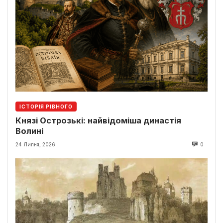
ІСТОРІЯ РІВНОГО
Князі Острозькі: найвідоміша династія
Волині
24 Липня, 2026
0