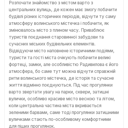
Розпочати знайомство з містом варто з
центральних вулиць, де кожен має змогу побачити
будівлі різних історичних періодів, відчути ту саму
атмосферу волинського містечка і побачити, як
змінювалось місто з плином часу. Приваблює
туристів поєднання старовинної забудови та
сучасних міських будівельних елементів.
Відвідуючи місто наповнене історичними подіями,
туристи та гості міста очікують побачити великі
фортеці, замки, але особливістю Радивилова є його
атмосфера, бо саме тут можна відчути справжній
ритм волинського містечка, де історія та сучасне
життя відмінно поєднуються. Під час прогулянки
варто звертати увагу на парки, сквери, затишні
вулички, особливо красиве місто весною та літом,
коли центральна частина міста вкривається
зеленими барвами, саме тоді прогулянки затишними
вуличками стають по-особливому комфортними
для піших прогулянок.