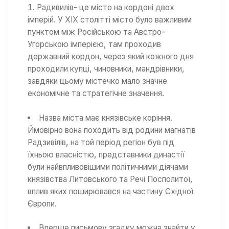
Радивилів- це місто на кордоні двох
імперій. У XIX столітті місто було важливим
пунктом між Російською та Австро-
Угорською імперією, там проходив
державний кордон, через який кожного дня
проходили купці, чиновники, мандрівники,
завдяки цьому містечко мало значне
економічне та стратегічне значення.
Назва міста має князівське коріння.
Ймовірно вона походить від родини магнатів
Радзивілів, на той період регіон був під
їхньою власністю, представники династії
були найвпливовішими політичними діячами
князівства Литовського та Речі Посполитої,
вплив яких поширювався на частину Східної
Європи.
Вперше письмову згадку можна знайти у