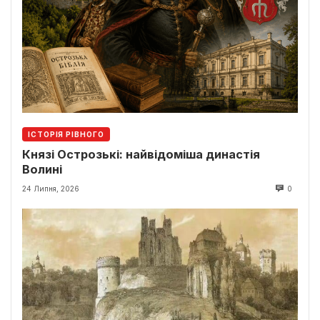
ІСТОРІЯ РІВНОГО
Князі Острозькі: найвідоміша династія
Волині
24 Липня, 2026
0