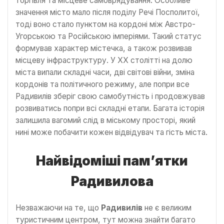
торгівля та місцеве самоврядування. Особливе
значення місто мало після поділу Речі Посполитої,
тоді воно стало пунктом на кордоні між Австро-
Угорською та Російською імперіями. Такий статус
формував характер містечка, а також розвивав
місцеву інфраструктуру. У ХХ столітті на долю
міста випали складні часи, дві світові війни, зміна
кордонів та політичного режиму, але попри все
Радивилів зберіг свою самобутність і продовжував
розвиватись попри всі складні етапи. Багата історія
залишила вагомий слід в міському просторі, який
нині може побачити кожен відвідувач та гість міста.
Найвідоміші пам’ятки
Радивилова
Незважаючи на те, що
Радивилів
не є великим
туристичним центром, тут можна знайти багато