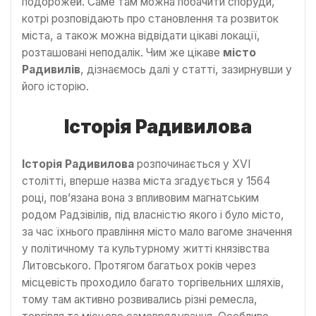
подорожей. Саме там можна побачити споруди,
котрі розповідають про становлення та розвиток
міста, а також можна відвідати цікаві локації,
розташовані неподалік. Чим же цікаве
місто
Радивилів
, дізнаємось далі у статті, зазирнувши у
його історію.
Історія Радивилова
Історія Радивилова
розпочинається у XVI
столітті, вперше назва міста згадується у 1564
році, пов’язана вона з впливовим магнатським
родом Радзівілів, під власністю якого і було місто,
за час їхнього правління місто мало вагоме значення
у політичному та культурному житті князівства
Литовського. Протягом багатьох років через
місцевість проходило багато торгівельних шляхів,
тому там активно розвивались різні ремесла,