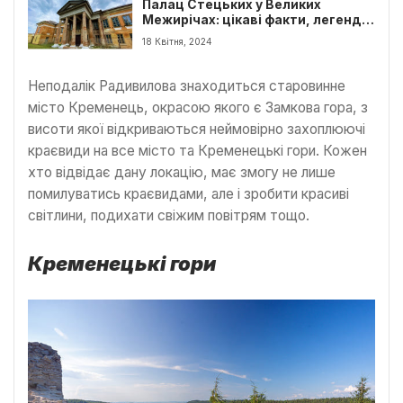
Палац Стецьких у Великих
Межирічах: цікаві факти, легенди
та маршрут
18 Квітня, 2024
Неподалік Радивилова знаходиться старовинне
місто Кременець, окрасою якого є Замкова гора, з
висоти якої відкриваються неймовірно захоплюючі
краєвиди на все місто та Кременецькі гори. Кожен
хто відвідає дану локацію, має змогу не лише
помилуватись краєвидами, але і зробити красиві
світлини, подихати свіжим повітрям тощо.
Кременецькі гори