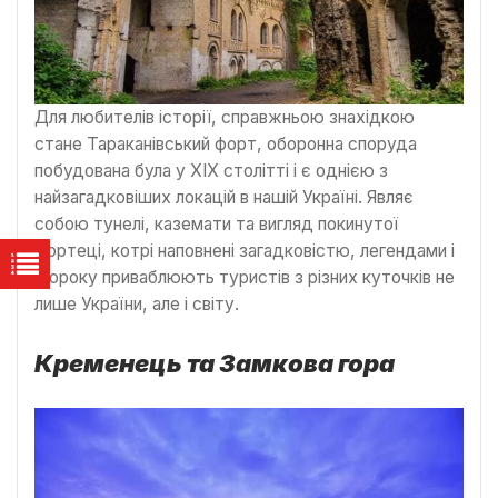
Для любителів історії, справжньою знахідкою
стане Тараканівський форт, оборонна споруда
побудована була у XIX столітті і є однією з
найзагадковіших локацій в нашій Україні. Являє
собою тунелі, каземати та вигляд покинутої
фортеці, котрі наповнені загадковістю, легендами і
щороку приваблюють туристів з різних куточків не
лише України, але і світу.
Кременець та Замкова гора