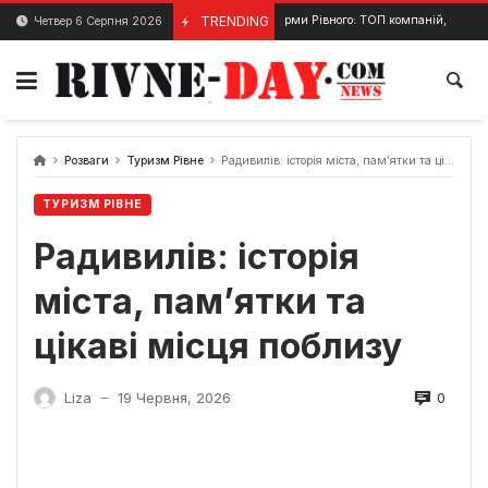
Skip
Охоронні фірми Рівного: ТОП компаній, ціни, послуги та як
TRENDING
Четвер 6 Серпня 2026
19 Грудня, 2024
to
content
Розваги
Туризм Рівне
Радивилів: історія міста, пам’ятки та цікаві місця поблизу
ТУРИЗМ РІВНЕ
Радивилів: історія
міста, пам’ятки та
цікаві місця поблизу
0
Liza
19 Червня, 2026
—