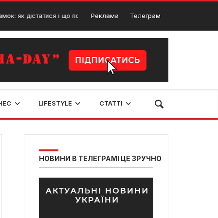
 дістатися і що подивитися дорогою
Реклама
Телеграм
Дерманськи
9 Серпня, 2024
НЕС
LIFESTYLE
СТАТТІ
НОВИНИ В ТЕЛЕГРАМІ ЦЕ ЗРУЧНО