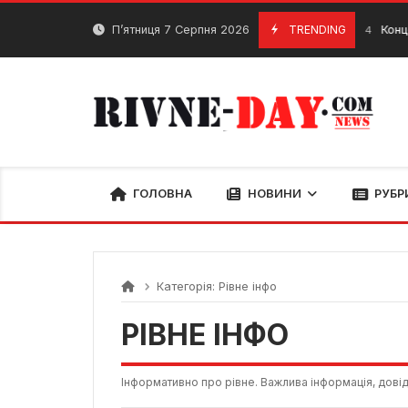
Skip
to
П’ятниця 7 Серпня 2026
TRENDING
Концерт Вікт
25 Січня, 2024
content
ГОЛОВНА
НОВИНИ
РУБР
Категорія:
Рівне інфо
РІВНЕ ІНФО
Інформативно про рівне. Важлива інформація, довід