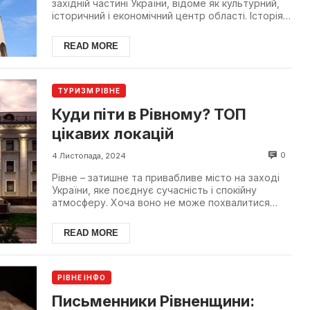
західній частині України, відоме як культурний,
історичний і економічний центр області. Історія
х...
READ MORE
ТУРИЗМ РІВНЕ
Куди піти в Рівному? ТОП
цікавих локацій
0
4 Листопада, 2024
Рівне – затишне та привабливе місто на заході
України, яке поєднує сучасність і спокійну
атмосферу. Хоча воно не може похвалитися
великою кількіс...
READ MORE
РІВНЕ ІНФО
Письменники Рівненщини: