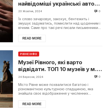
найвідоміші українські автори
родом з Рівненської області
0
20 Жовтня, 2024
Їх слово зачаровує, закохує, бентежить і
змушує задуматись, помислити над щоденним і
вічним. Саме про такі речі писали письменники
Рівного і обла...
READ MORE
РІВНЕ ІНФО
Музеї Рівного, які варто
відвідати. ТОП 10 музеїв у м.
Рівне
0
24 Вересня, 2024
Місто Рівне може похвалитися багатою і
різноманітною культурною спадщиною, яка
знайшла своє відображення у численних
музеях, розкиданих по всьому...
READ MORE