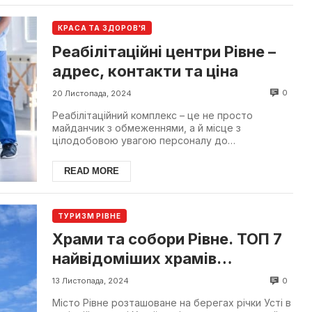
КРАСА ТА ЗДОРОВ'Я
Реабілітаційні центри Рівне –
адрес, контакти та ціна
0
20 Листопада, 2024
Реабілітаційний комплекс – це не просто
майданчик з обмеженнями, а й місце з
цілодобовою увагою персоналу до
фізіологічного і психічного стану но...
READ MORE
ТУРИЗМ РІВНЕ
Храми та собори Рівне. ТОП 7
найвідоміших храмів
Рівненщини
0
13 Листопада, 2024
Місто Рівне розташоване на берегах річки Усті в