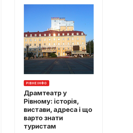
РІВНЕ ІНФО
Драмтеатр у
Рівному: історія,
вистави, адреса і що
варто знати
туристам