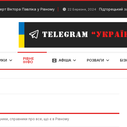
ора Павліка у Рівному
Підгорецький замок: як
22 Березня, 2024
РІВНЕ
ИКИ
АФІША
РОЗВАГИ
БІЗ
ІНФО
ники, справники про все, що є в Рівному