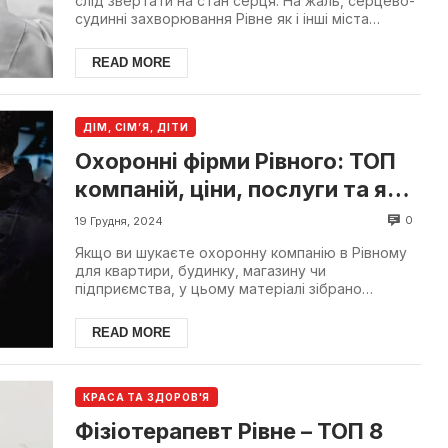
слід звертати на стан серця. На жаль, серцево-
судинні захворювання Рівне як і інші міста
України ма...
READ MORE
ДІМ, СІМ’Я, ДІТИ
Охоронні фірми Рівного: ТОП
компаній, ціни, послуги та як
обрати
0
19 Грудня, 2024
Якщо ви шукаєте охоронну компанію в Рівному
для квартири, будинку, магазину чи
підприємства, у цьому матеріалі зібрано
найкращі фірми міста. Ми п...
READ MORE
КРАСА ТА ЗДОРОВ'Я
Фізіотерапевт Рівне – ТОП 8