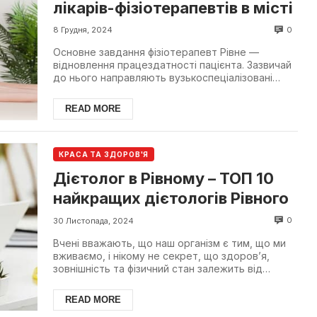
лікарів-фізіотерапевтів в місті
0
8 Грудня, 2024
Основне завдання фізіотерапевт Рівне —
відновлення працездатності пацієнта. Зазвичай
до нього направляють вузькоспеціалізовані
спеціалісти, якщо ...
READ MORE
КРАСА ТА ЗДОРОВ'Я
Дієтолог в Рівному – ТОП 10
найкращих дієтологів Рівного
0
30 Листопада, 2024
Вчені вважають, що наш організм є тим, що ми
вживаємо, і нікому не секрет, що здоров’я,
зовнішність та фізичний стан залежить від
способу життя т...
READ MORE