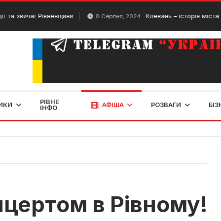
чаї Рівненщини
Клевань – історія міста та ТОП ц
8 Серпня, 2024
РІВНЕ
ИКИ
АФІША
РОЗВАГИ
БІЗ
ІНФО
нцертом в Рівному!