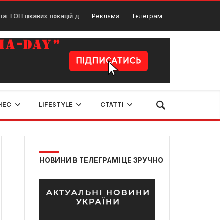
ікавих локацій для туристів
Реклама
Телеграм
Кардіолог Рівне – ТОП
2 Січня, 2025
НЕС
LIFESTYLE
СТАТТІ
НОВИНИ В ТЕЛЕГРАМІ ЦЕ ЗРУЧНО