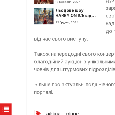
дух
12 Березня, 2024
зар
Льодове шоу
сво
HARRY ON ICE від
зірок цирку Дю
над
22 Грудня, 2024
Солей
до 
від час свого виступу.
Також напередодні свого концер
благодійний аукціон з унікальним
човнів для штурмових підрозділів
Більше про актуальні події Рівно
порталі.
афіша
рівне