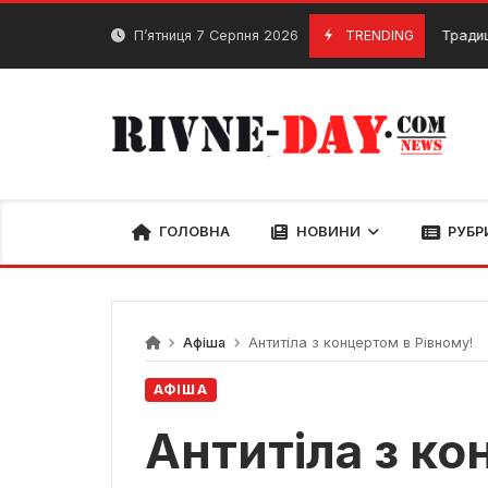
Skip
to
П’ятниця 7 Серпня 2026
TRENDING
Традиції та зви
4 Грудня, 2023
content
ГОЛОВНА
НОВИНИ
РУБР
Афіша
Антитіла з концертом в Рівному!
АФІША
Антитіла з ко