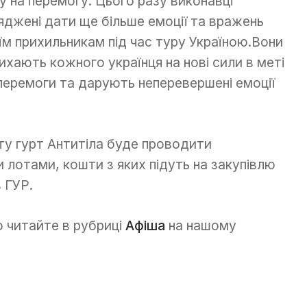
у на перемогу. Цього разу виконавці
яджені дати ще більше емоції та вражень
їм прихильникам під час туру Україною.Вони
ихають кожного українця на нові сили в меті
перемоги та дарують неперевершені емоції
ту гурт Антитіла буде проводити
и лотами, кошти з яких підуть на закупівлю
 ГУР.
го читайте в рубриці
Афіша
на нашому