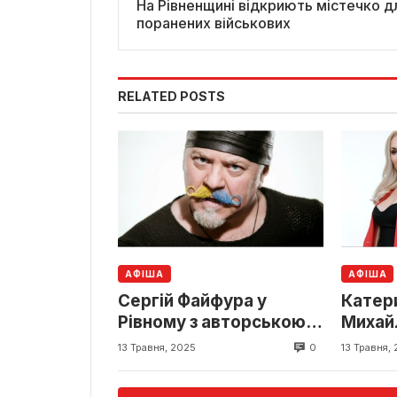
На Рівненщині відкриють містечко д
поранених військових
RELATED POSTS
АФІША
АФІША
Сергій Файфура у
Катер
Рівному з авторською
Михай
програмою «Кох ай!» —
конце
0
13 Травня, 2025
13 Травня,
музика, що йде від
Рівном
серця