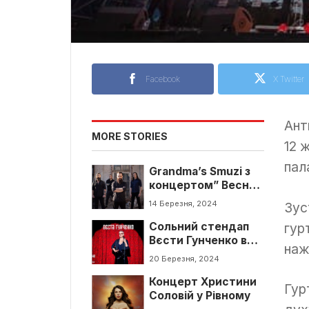
Facebook
X Twitter
Ант
MORE STORIES
12 
пал
Grandma’s Smuzi з
концертом” Весна
прийде” у Рівному
14 Березня, 2024
Зус
гур
Сольний стендап
Вєсти Гунченко в
наж
Рівному
20 Березня, 2024
Концерт Христини
Гур
Соловій у Рівному