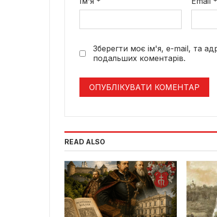
Ім'я
*
Email
Зберегти моє ім'я, e-mail, та а
подальших коментарів.
READ ALSO