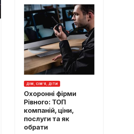
ДІМ, СІМ’Я, ДІТИ
Охоронні фірми
Рівного: ТОП
компаній, ціни,
послуги та як
обрати