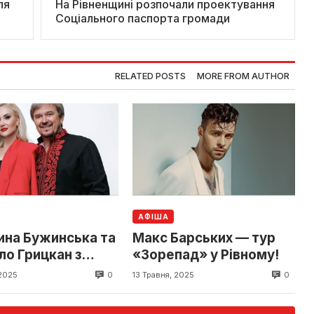
ля
На Рівненщині розпочали проектування
Соціального паспорта громади
RELATED POSTS
MORE FROM AUTHOR
АФІША
ина Бужинська та
Макс Барських — тур
ло Грицкан з
«Зорепад» у Рівному!
ртом «ВОЛЯ» у
0
0
 2025
13 Травня, 2025
у!