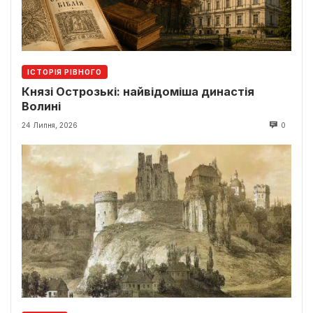
ІСТОРІЯ РІВНОГО
Князі Острозькі: найвідоміша династія
Волині
24 Липня, 2026
0