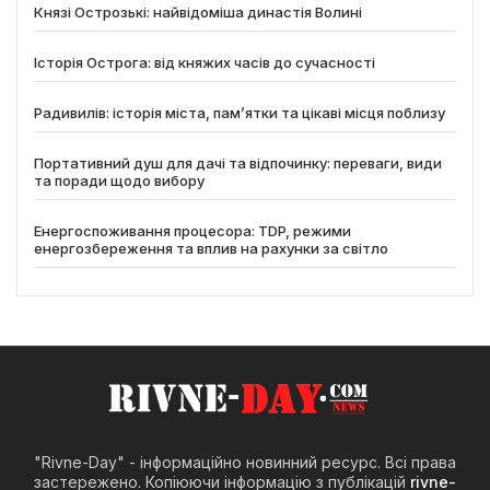
Князі Острозькі: найвідоміша династія Волині
Історія Острога: від княжих часів до сучасності
Радивилів: історія міста, пам’ятки та цікаві місця поблизу
Портативний душ для дачі та відпочинку: переваги, види
та поради щодо вибору
Енергоспоживання процесора: TDP, режими
енергозбереження та вплив на рахунки за світло
"Rivne-Day" - інформаційно новинний ресурс. Всі права
застережено. Копіюючи інформацію з публікацій
rivne-