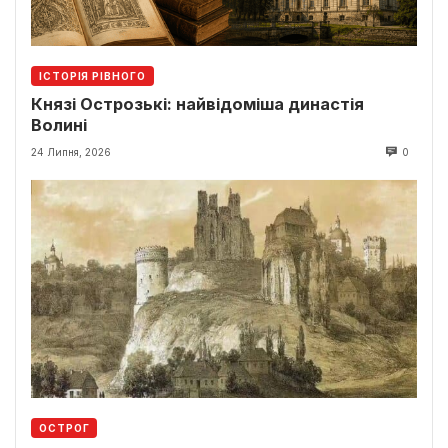
ІСТОРІЯ РІВНОГО
Князі Острозькі: найвідоміша династія
Волині
24 Липня, 2026
0
ОСТРОГ