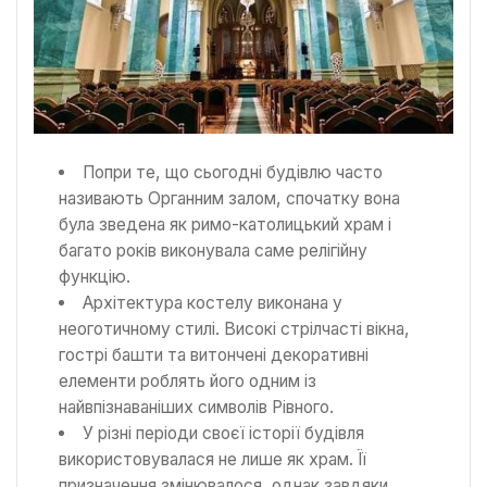
Попри те, що сьогодні будівлю часто
називають Органним залом, спочатку вона
була зведена як римо-католицький храм і
багато років виконувала саме релігійну
функцію.
Архітектура костелу виконана у
неоготичному стилі. Високі стрілчасті вікна,
гострі башти та витончені декоративні
елементи роблять його одним із
найвпізнаваніших символів Рівного.
У різні періоди своєї історії будівля
використовувалася не лише як храм. Її
призначення змінювалося, однак завдяки