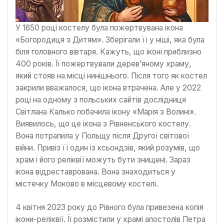
У 1650 році костелу була пожертвувана ікона
«Богородиця з Дитям». Зберігали її у ніші, яка була
біля головного вівтаря. Кажуть, що іконі приблизно
400 років. Її пожертвували дерев’яному храму,
який стояв на місці нинішнього. Після того як костел
закрили вважалося, що ікона втрачена. Але у 2022
році на одному з польських сайтів дослідниця
Світлана Калько побачила ікону «Марія з Волині».
Виявилось, що це ікона з Рівненського костелу.
Вона потрапила у Польщу після Другої світової
війни. Привіз її один із ксьондзів, який розумів, що
храм і його реліквії можуть бути знищені. Зараз
ікона відреставрована. Вона знаходиться у
містечку Моково в місцевому костелі.
4 квітня 2023 року до Рівного була привезена копія
ікони-реліквії. Її розмістили у храмі апостолів Петра