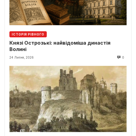
ІСТОРІЯ РІВНОГО
Князі Острозькі: найвідоміша династія
Волині
24 Липня, 2026
0