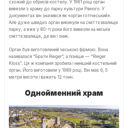
схожий до обрисів костелу. У 1961 році орган
вивезли з храму до парку культури Рівного. У
документах він значився як «орган готічеський».
Але дуже швидко орган викинули на сміттєзвалище
парку, а вже у 80-ті роки його вивезли на міське
сміттєзвалище, де він і зник.
Орган був виготовлений чеською фірмою. Вона
називалася “Брати Rieger”, а пізніше — “Rieger
Kloss”. Ця ж компанія зробила і нинішній костельний
орган. Його виготовили у 1989 році. Він має 6, 5
метри висоти і важить 12 тонн.
Однойменний храм