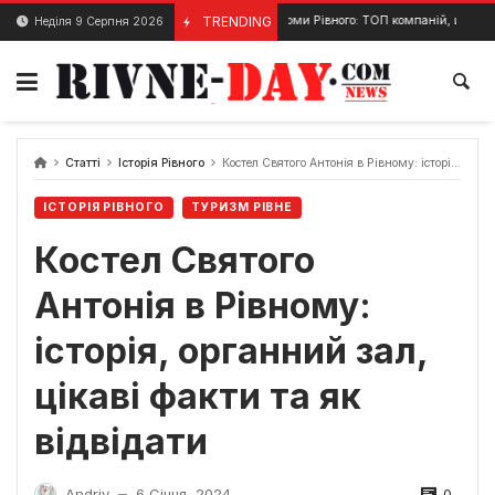
Skip
Охоронні фірми Рівного: ТОП компаній, ціни, послуги та як 
TRENDING
Неділя 9 Серпня 2026
19 Грудня, 2024
to
content
Статті
Історія Рівного
Костел Святого Антонія в Рівному: історія, органний зал, цікаві факти та як відвідати
ІСТОРІЯ РІВНОГО
ТУРИЗМ РІВНЕ
Костел Святого
Антонія в Рівному:
історія, органний зал,
цікаві факти та як
відвідати
0
Andriy
6 Січня, 2024
—