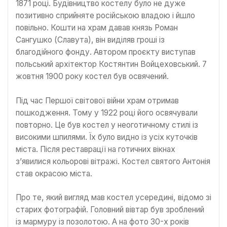
1871 році. Будівництво костелу було не дуже
позитивно сприйняте російською владою і йшло
повільно. Кошти на храм давав князь Роман
Сангушко (Славута), він виділяв гроші із
благодійного фонду. Автором проєкту виступав
польський архітектор Костянтин Войцеховський. 7
жовтня 1900 року костел був освячений.
Під час Першої світової війни храм отримав
пошкодження. Тому у 1922 році його освячували
повторно. Це був костел у неоготичному стилі із
високими шпилями. Їх було видно із усіх куточків
міста. Після реставрації на готичних вікнах
з’явилися кольорові вітражі. Костел святого Антонія
став окрасою міста.
Про те, який вигляд мав костел усередині, відомо зі
старих фотографій. Головний вівтар був зроблений
із мармуру із позолотою. А на фото 30-х років