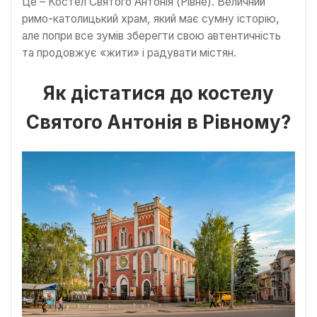
Це – Костел Святого Антонія (Рівне). Величний
римо-католицький храм, який має сумну історію,
але попри все зумів зберегти свою автентичність
та продовжує «жити» і радувати містян.
Як дістатися до костелу
Святого Антонія в Рівному?