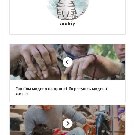
andriy
Героїзм медика на фронті. Як рятують медики
життя