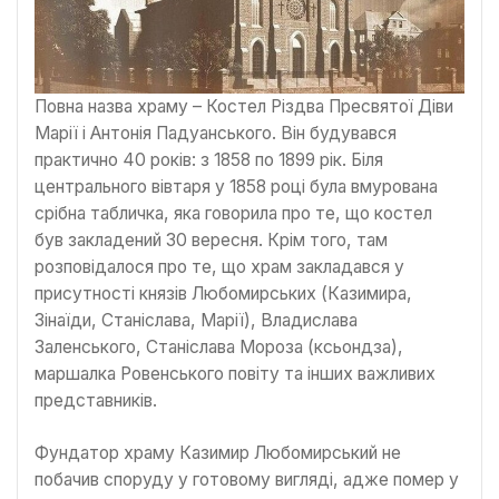
Повна назва храму – Костел Різдва Пресвятої Діви
Марії і Антонія Падуанського. Він будувався
практично 40 років: з 1858 по 1899 рік. Біля
центрального вівтаря у 1858 році була вмурована
срібна табличка, яка говорила про те, що костел
був закладений 30 вересня. Крім того, там
розповідалося про те, що храм закладався у
присутності князів Любомирських (Казимира,
Зінаїди, Станіслава, Марії), Владислава
Заленського, Станіслава Мороза (ксьондза),
маршалка Ровенського повіту та інших важливих
представників.
Фундатор храму Казимир Любомирський не
побачив споруду у готовому вигляді, адже помер у