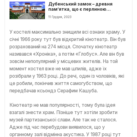
Дубенський замок – древня
пам’ятка, що є перлиною
Рівненщини
11 Грудня, 2023
У костелі максимально знищили всі ознаки храму. У
січні 1966 року тут був відкритий кінотеатр. Він був
розрахований на 274 місця. Спочатку кінотеатр
називався «Хроніка», а потім «Глобус». Але він був
зовсім непопулярний у місцевих жителів. На той
момент костел вже не мав шпилів, адже їх
розібрали у 1963 році. До речі, один із чоловіків, які
це робили, покінчив життя самогубством, що
передбачав ксьондз Серафим Кашуба.
Кінотеатр не мав популярності, тому була ідея
взагалі знести храм. Пізніше тут хотіли зробити
музей партизанської слави. Але так не сталося.
Адже під час перебудови виявилося, що у
органному залі відмінна акустика. У 1987 році тут