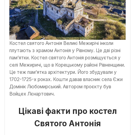
Костел святого Антонія Великі Межирічі інколи
плутають з храмом Антонія у Рівному. Це дві різні
пам’ятки. Костел святого Антонія розміщується у
селі Межиричі, що в Корецькому районі Рівненщини.
Це теж пам’ятка архітектури. Його збудували у
1702-1725-х роках. Кошти давав власник села Єжи
Домінік Любомирський. Автором проєкту був
Войцех Лєнартович.
Цікаві факти про костел
Святого Антонія