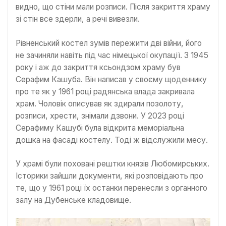
видно, що стіни мали розписи. Після закриття храму
зі стін все здерли, а речі вивезли.
Рівненський костел зумів пережити дві війни, його
не зачиняли навіть під час німецької окупації. З 1945
року і аж до закриття ксьондзом храму був
Серафим Кашуба. Він написав у своєму щоденнику
про те як у 1961 році радянська влада закривала
храм. Чоловік описував як здирали позолоту,
розписи, хрести, знімали дзвони. У 2023 році
Серафиму Кашубі була відкрита меморіальна
дошка на фасаді костелу. Тоді ж відслужили месу.
У храмі були поховані рештки князів Любомирських.
Історики зайшли документи, які розповідають про
те, що у 1961 році їх останки перенесли з органного
залу на Дубенське кладовище.