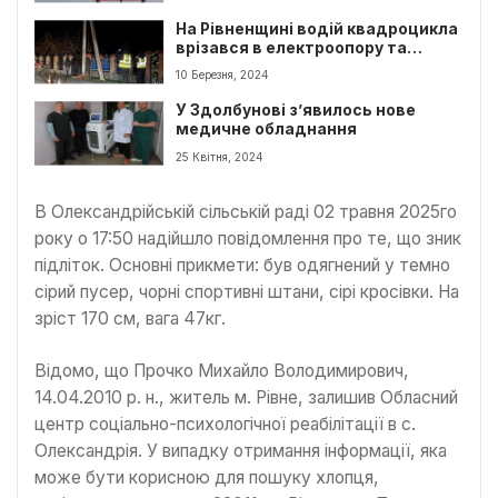
На Рівненщині водій квадроцикла
врізався в електроопору та
загинув
10 Березня, 2024
У Здолбунові з’явилось нове
медичне обладнання
25 Квітня, 2024
В Олександрійській сільській раді 02 травня 2025го
року о 17:50 надійшло повідомлення про те, що зник
підліток. Основні прикмети: був одягнений у темно
сірий пусер, чорні спортивні штани, сірі кросівки. На
зріст 170 см, вага 47кг.
Відомо, що Прочко Михайло Володимирович,
14.04.2010 р. н., житель м. Рівне, залишив Обласний
центр соціально-психологічної реабілітації в с.
Олександрія. У випадку отримання інформації, яка
може бути корисною для пошуку хлопця,