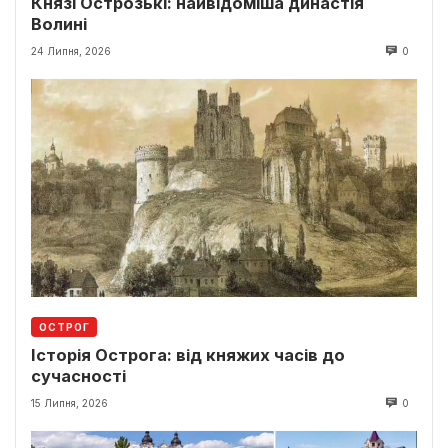
Князі Острозькі: найвідоміша династія
Волині
24 Липня, 2026
0
ОСТРОГ
Історія Острога: від княжих часів до
сучасності
15 Липня, 2026
0