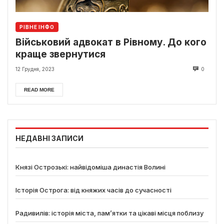
РІВНЕ ІНФО
Військовий адвокат в Рівному. До кого
краще звернутися
12 Грудня, 2023
0
READ MORE
НЕДАВНІ ЗАПИСИ
Князі Острозькі: найвідоміша династія Волині
Історія Острога: від княжих часів до сучасності
Радивилів: історія міста, пам’ятки та цікаві місця поблизу