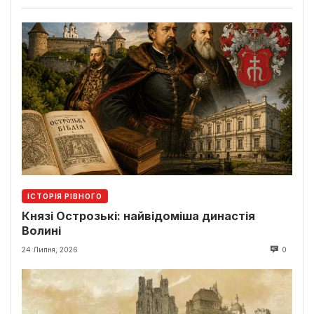
ІСТОРІЯ РІВНОГО
Князі Острозькі: найвідоміша династія
Волині
24 Липня, 2026
0