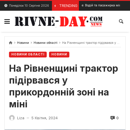
Skip
ДТП Рівне: Водій та пасажирка мінівену госпіталізов
TRENDING
Понеділок 10 Серпня 2026
24 Грудня, 2023
to
content
Новини
Новини області
На Рівненщині трактор підірвався у прикордонній зоні на міні
НОВИНИ ОБЛАСТІ
НОВИНИ
На Рівненщині трактор
підірвався у
прикордонній зоні на
міні
0
Liza
5 Квітня, 2024
—