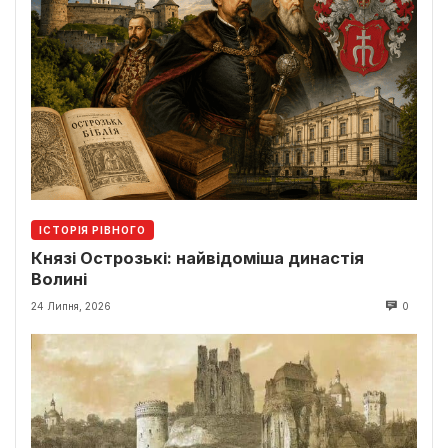
ІСТОРІЯ РІВНОГО
Князі Острозькі: найвідоміша династія
Волині
24 Липня, 2026
0