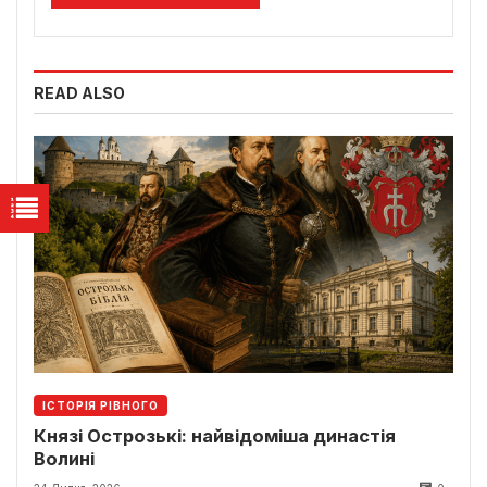
READ ALSO
ІСТОРІЯ РІВНОГО
Князі Острозькі: найвідоміша династія
Волині