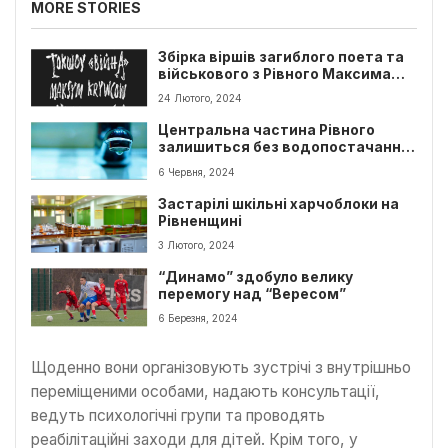
MORE STORIES
Збірка віршів загиблого поета та
військового з Рівного Максима
Кривцова вийшла друком у
24 Лютого, 2024
Польщі
Центральна частина Рівного
залишиться без водопостачання
до ранку
6 Червня, 2024
Застарілі шкільні харчоблоки на
Рівненщині
3 Лютого, 2024
“Динамо” здобуло велику
перемогу над “Вересом”
6 Березня, 2024
Щоденно вони організовують зустрічі з внутрішньо
переміщеними особами, надають консультації,
ведуть психологічні групи та проводять
реабілітаційні заходи для дітей. Крім того, у