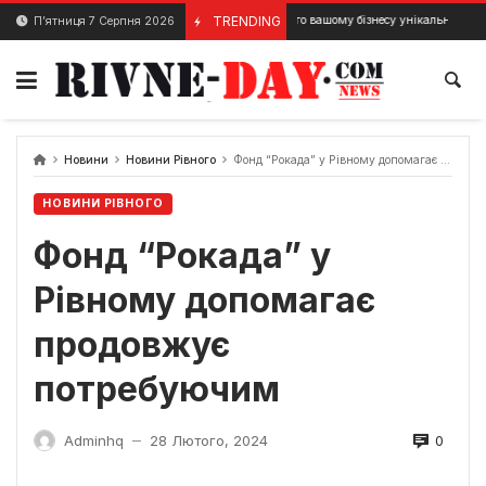
Skip
УТП: для чого вашому бізнесу унікальна торгова пропозиці
TRENDING
П’ятниця 7 Серпня 2026
1 Грудня, 2023
to
content
Новини
Новини Рівного
Фонд “Рокада” у Рівному допомагає продовжує потребуючим
НОВИНИ РІВНОГО
Фонд “Рокада” у
Рівному допомагає
продовжує
потребуючим
0
Adminhq
28 Лютого, 2024
—