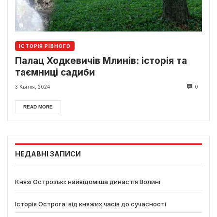
ІСТОРІЯ РІВНОГО
Палац Ходкевичів Млинів: історія та
таємниці садиби
3 Квітня, 2024
0
READ MORE
НЕДАВНІ ЗАПИСИ
Князі Острозькі: найвідоміша династія Волині
Історія Острога: від княжих часів до сучасності