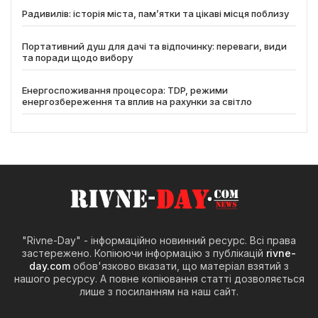
Радивилів: історія міста, пам’ятки та цікаві місця поблизу
Портативний душ для дачі та відпочинку: переваги, види
та поради щодо вибору
Енергоспоживання процесора: TDP, режими
енергозбереження та вплив на рахунки за світло
"Rivne-Day" - інформаційно новинний ресурс. Всі права
застережено. Копіюючи інформацію з публікацій
rivne-
day.com
обов'язково вказати, що матеріал взятий з
нашого ресурсу. А повне копіювання статті дозволяється
лише з посиланням на наш сайт.