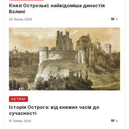
Князі Острозькі: найвідоміша династія
Волині
24 Липня, 2026
0
ОСТРОГ
Історія Острога: від княжих часів до
сучасності
15 Липня, 2026
0