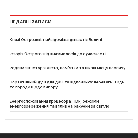
НЕДАВНІ ЗАПИСИ
Князі Острозькі: найвідоміша династія Волині
Історія Острога: від княжих часів до сучасності
Радивилів: історія міста, пам’ятки та цікаві місця поблизу
Портативний душ для дачі та відпочинку: переваги, види
та поради щодо вибору
Енергоспоживання процесора: TDP, режими
енергозбереження та вплив на рахунки за світло