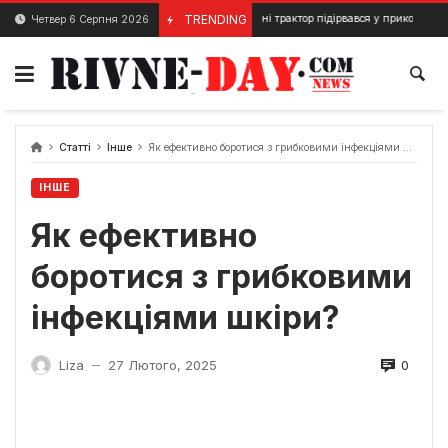
Skip
На Рівненщині трактор підірвався у прикордонній зоні на міні
TRENDING
Четвер 6 Серпня 2026
5 Квітня, 2024
to
content
Статті
Інше
Як ефективно боротися з грибковими інфекціями шкіри?
ІНШЕ
Як ефективно
боротися з грибковими
інфекціями шкіри?
0
Liza
27 Лютого, 2025
—