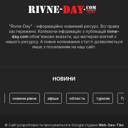
"Rivne-Day" - інформаційно новинний ресурс. Всі права
застережено. Копіюючи інформацію з публікацій
rivne-
day.com
обов'язково вказати, що матеріал взятий з
нашого ресурсу. А повне копіювання статті дозволяється
лише з посиланням на наш сайт.
НОВИНИ
вини рівне
афіша
область
туризм
Туризм Рівне
© Сайт розроблено та просувається в Google студією
Web-Seo-Tiko