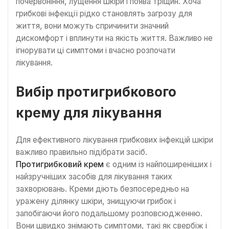
почервоніння, лущення шкіри і поява тріщин. Хоча
грибкові інфекції рідко становлять загрозу для
життя, вони можуть спричинити значний
дискомфорт і вплинути на якість життя. Важливо не
ігнорувати ці симптоми і вчасно розпочати
лікування.
Вибір протигрибкового
крему для лікування
Для ефективного лікування грибкових інфекцій шкіри
важливо правильно підібрати засіб.
Протигрибковий крем
є одним із найпоширеніших і
найзручніших засобів для лікування таких
захворювань. Креми діють безпосередньо на
уражену ділянку шкіри, знищуючи грибок і
запобігаючи його подальшому розповсюдженню.
Вони швидко знімають симптоми, такі як свербіж і