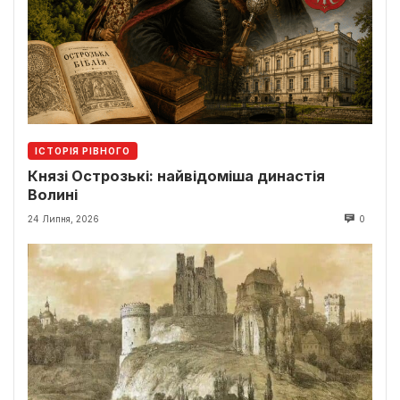
ІСТОРІЯ РІВНОГО
Князі Острозькі: найвідоміша династія
Волині
24 Липня, 2026
0