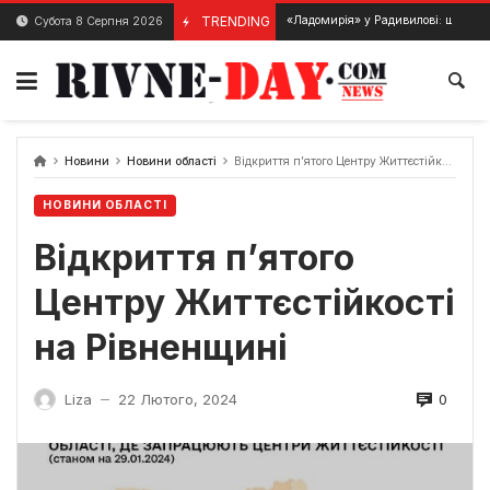
Skip
Етнопарк «Ладомирія» у Радивилові: що подивитися, ціни
TRENDING
Субота 8 Серпня 2026
13 Лютого, 2024
to
content
Новини
Новини області
Відкриття п’ятого Центру Життєстійкості на Рівненщині
НОВИНИ ОБЛАСТІ
Відкриття п’ятого
Центру Життєстійкості
на Рівненщині
0
Liza
22 Лютого, 2024
—