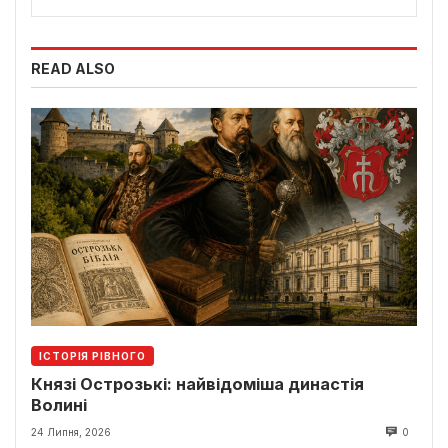
READ ALSO
ІСТОРІЯ РІВНОГО
Князі Острозькі: найвідоміша династія
Волині
24 Липня, 2026
0