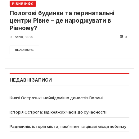
РІВНЕ ІНФО
Пологові будинки та перинатальні
центри Рівне – де народжувати в
Рівному?
9 Травня, 2025
0
READ MORE
НЕДАВНІ ЗАПИСИ
Князі Острозькі: найвідоміша династія Волині
Історія Острога: від княжих часів до сучасності
Радивилів: історія міста, пам’ятки та цікаві місця поблизу