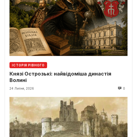
ІСТОРІЯ РІВНОГО
Князі Острозькі: найвідоміша династія
Волині
24 Липня, 2026
0