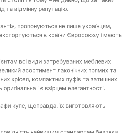
д та відмінну репутацію.
танті», пропонуються не лише українцям,
 експортуються в країни Євросоюзу і мають
ієнтам всі види затребуваних меблевих
великий асортимент лаконічних прямих та
чних крісел, компактних пуфів та затишних
оригінальна і є взірцем елегантності.
 шафи купе, щоправда, їх виготовляють
дповідність найвищим стандартам безпеки