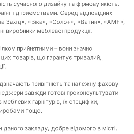
ність сучасного дизайну та фірмову якість.
аїні підприємствами. Серед відповідних
а Захід», «Віка», «Соло+», «Ватин», «AMF»,
яні виробники меблевої продукції.
цілком прийнятними – вони значно
 цих товарів, що гарантує тривалий,
ії.
ідзначають привітність та належну фахову
енеджери завжди готові проконсультувати
меблевих гарнітурів, їх специфіки,
виробами тощо.
 даного закладу, добре відомого в місті,