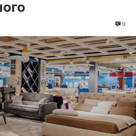
ного
0