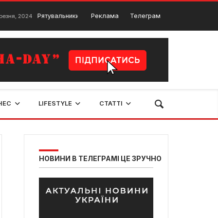
Рятувальники Рівного тренуються порятунку з-під завалів
Реклама
Телеграм
24
14
НЕС
LIFESTYLE
СТАТТІ
НОВИНИ В ТЕЛЕГРАМІ ЦЕ ЗРУЧНО