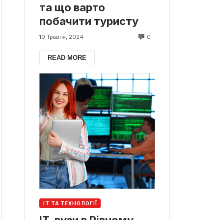
та що варто
побачити туристу
0
10 Травня, 2024
READ MORE
ІТ ТА ТЕХНОЛОГІЇ
ІТ-вузи в Рівному.