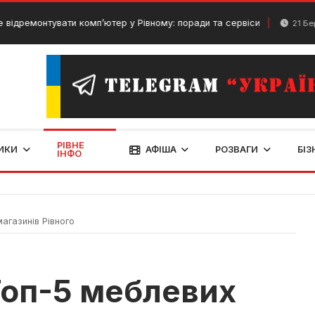
нтувати комп’ютер у Рівному: поради та сервіси
21 Березня, 20
РІВНЕ
ИКИ
АФІША
РОЗВАГИ
БІЗ
ІНФО
агазинів Рівного
Топ-5 меблевих