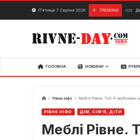
Skip
to
П’ятниця 7 Серпня 2026
TRENDING
Де відремо
22 Вересня, 2025
content
ГОЛОВНА
НОВИНИ
РУБР
Рівне інфо
Меблі Рівне. Топ-5 меблевих м
РІВНЕ ІНФО
ДІМ, СІМ’Я, ДІТИ
Меблі Рівне. 