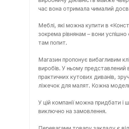
час вона отримала чималий досві
Меблі, які можна купити в «Конс
зокрема рівнянам – вони успішно
там попит.
Магазин пропонує вибагливим кл
виробів. У ньому представлений 
практичних кутових диванів, зру
ліжечок для малят. Кожна модель 
У цій компанії можна придбати і
виключно на замовлення.
Перевагами товару закладу є ві