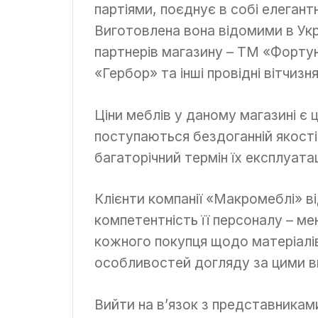
партіями, поєднує в собі елегант
Виготовлена вона відомими в Укр
партнерів магазину – ТМ «Фортун
«Гербор» та інші провідні вітчизн
Ціни меблів у даному магазині є 
поступаються бездоганній якості
багаторічний термін їх експлуатац
Клієнти компанії «Макромеблі» в
компетентність її персоналу – м
кожного покупця щодо матеріалів 
особливостей догляду за цими 
Вийти на в’язок з представниками