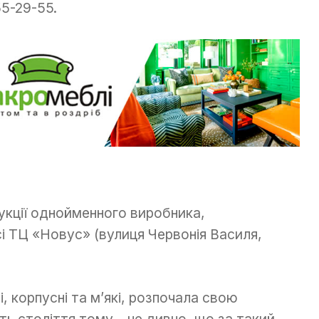
5-29-55.
укції однойменного виробника,
і ТЦ «Новус» (вулиця Червонія Василя,
, корпусні та м’які, розпочала свою
ть століття тому – не дивно, що за такий