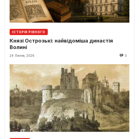
ІСТОРІЯ РІВНОГО
Князі Острозькі: найвідоміша династія
Волині
24 Липня, 2026
0