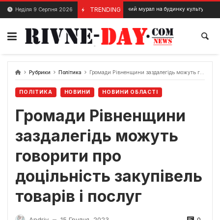
Skip
Патріотичний мурал на будинку культури у Радивилові
TRENDING
Неділя 9 Серпня 2026
8 Березня, 2024
to
content
Рубрики
Політика
Громади Рівненщини заздалегідь можуть говорити про доцільність закупівель товарів і послуг
ПОЛІТИКА
НОВИНИ
НОВИНИ ОБЛАСТІ
Громади Рівненщини
заздалегідь можуть
говорити про
доцільність закупівель
товарів і послуг
0
Andriy
15 Грудня, 2023
—