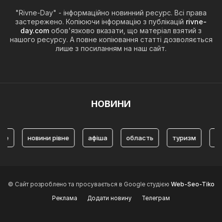
"Rivne-Day" - інформаційно новинний ресурс. Всі права
застережено. Копіюючи інформацію з публікацій
rivne-
day.com
обов'язково вказати, що матеріал взятий з
нашого ресурсу. А повне копіювання статті дозволяється
лише з посиланням на наш сайт.
НОВИНИ
новини рівне
афіша
область
туризм
Туризм Рів
© Сайт розроблено та просувається в Google студією
Web-Seo-Tiko
Реклама
Додати новину
Телеграм