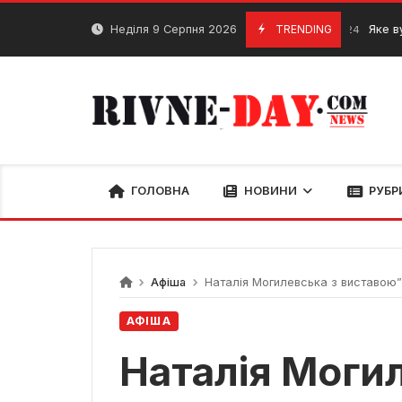
Skip
to
Неділя 9 Серпня 2026
TRENDING
Яке вугілля з
10 Липня, 2024
content
ГОЛОВНА
НОВИНИ
РУБР
Афіша
Наталія Могилевська з виставою”
АФІША
Наталія Моги