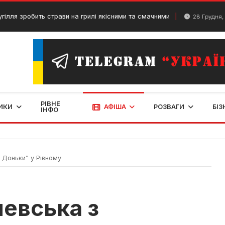
робить страви на грилі якісними та смачними
Ту
28 Грудня, 2023
РІВНЕ
ИКИ
АФІША
РОЗВАГИ
БІЗ
ІНФО
 Доньки” у Рівному
левська з