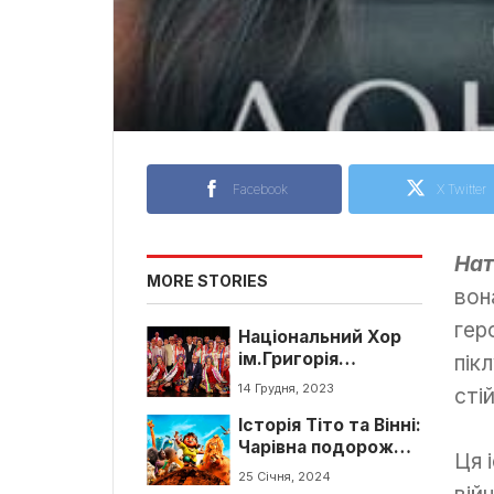
Facebook
X Twitter
Нат
MORE STORIES
вон
гер
Національний Хор
ім.Григорія
пік
Верьовки
14 Грудня, 2023
стій
Історія Тіто та Вінні:
Чарівна подорож
Ця 
мишей м.Рівне
25 Січня, 2024
вій