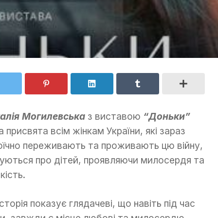
алія Могилевська
з виставою
“Доньки”
а присвята всім жінкам України, які зараз
оїчно переживають та проживають цю війну,
луються про дітей, проявляючи милосердя та
кість.
історія показує глядачеві, що навіть під час
ни, завжди є місце любові та милосердю.