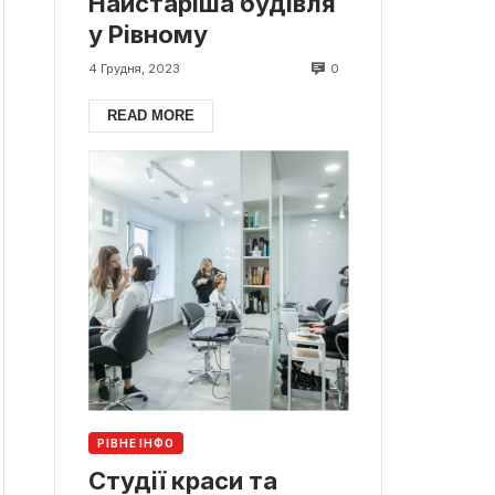
Найстаріша будівля
у Рівному
0
4 Грудня, 2023
READ MORE
РІВНЕ ІНФО
Студії краси та