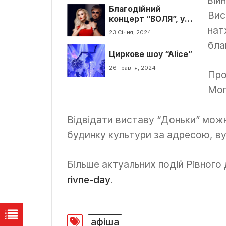
Благодійний
Вис
концерт “ВОЛЯ”, у
нат
Рівному
23 Січня, 2024
бла
Циркове шоу “Alice”
26 Травня, 2024
Про
Мог
Відвідати виставу “Доньки” можн
будинку культури за адресою, ву
Більше актуальних подій Рівного 
rivne-day
.
афіша