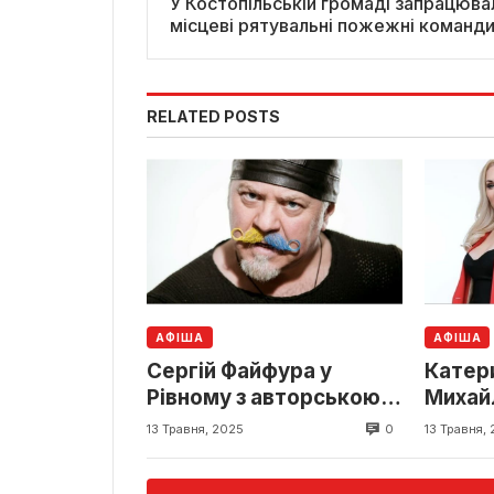
У Костопільській громаді запрацюва
місцеві рятувальні пожежні команд
RELATED POSTS
АФІША
АФІША
Сергій Файфура у
Катер
Рівному з авторською
Михай
програмою «Кох ай!» —
конце
0
13 Травня, 2025
13 Травня,
музика, що йде від
Рівном
серця