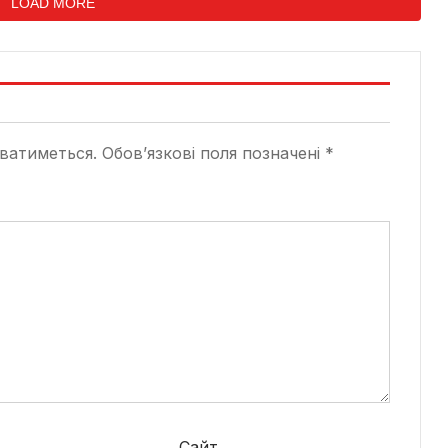
LOAD MORE
ватиметься.
Обов’язкові поля позначені
*
*
Сайт