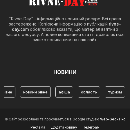
"Rivne-Day" - інформаційно новинний ресурс. Всі права
застережено. Копіюючи інформацію з публікацій
rivne-
day.com
обов'язково вказати, що матеріал взятий з
нашого ресурсу. А повне копіювання статті дозволяється
лише з посиланням на наш сайт.
НОВИНИ
не
новини рівне
афіша
область
туризм
Тур
© Сайт розроблено та просувається в Google студією
Web-Seo-Tiko
Реклама
Додати новину
Телеграм