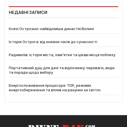
НЕДАВНІ ЗАПИСИ
Князі Острозькі: найвідоміша династія Волині
Історія Острога: від княжих часів до сучасності
Радивилів: історія міста, пам’ятки та цікаві місця поблизу
Портативний душ для дачі та відпочинку: переваги, види
та поради щодо вибору
Енергоспоживання процесора: TDP, режими
енергозбереження та вплив на рахунки за світло