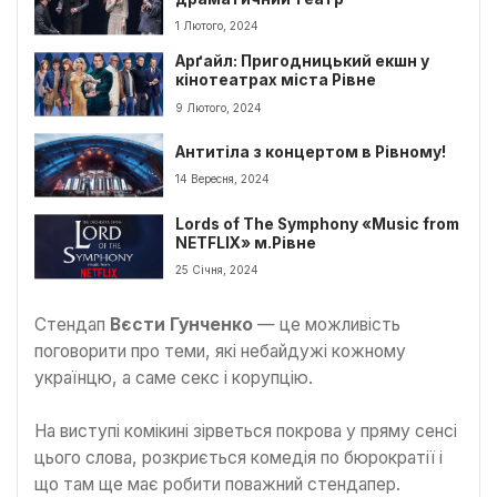
1 Лютого, 2024
Арґайл: Пригодницький екшн у
кінотеатрах міста Рівне
9 Лютого, 2024
Антитіла з концертом в Рівному!
14 Вересня, 2024
Lords of The Symphony «Music from
NETFLIX» м.Рівне
25 Січня, 2024
Стендап
Вєсти Гунченко
— це можливість
поговорити про теми, які небайдужі кожному
українцю, а саме секс і корупцію.
На виступі комікині зірветься покрова у пряму сенсі
цього слова, розкриється комедія по бюрократії і
що там ще має робити поважний стендапер.