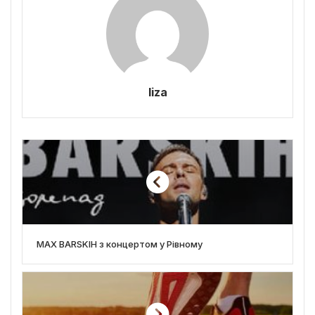
liza
MAX BARSKIH з концертом у Рівному