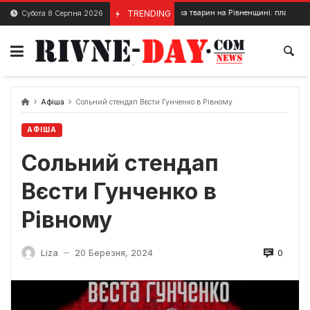
Skip
Перетримка тварин на Рівненщині: планується створен
TRENDING
Субота 8 Серпня 2026
3 Травня, 2025
to
content
Афіша
Сольний стендап Вєсти Гунченко в Рівному
АФІША
Сольний стендап
Вєсти Гунченко в
Рівному
0
Liza
20 Березня, 2024
—