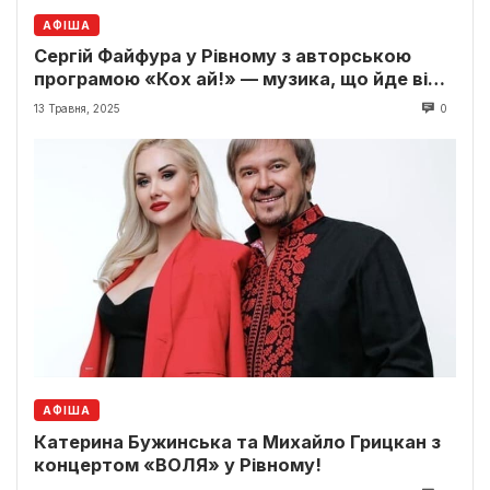
АФІША
Сергій Файфура у Рівному з авторською
програмою «Кох ай!» — музика, що йде від
серця
13 Травня, 2025
0
АФІША
Катерина Бужинська та Михайло Грицкан з
концертом «ВОЛЯ» у Рівному!