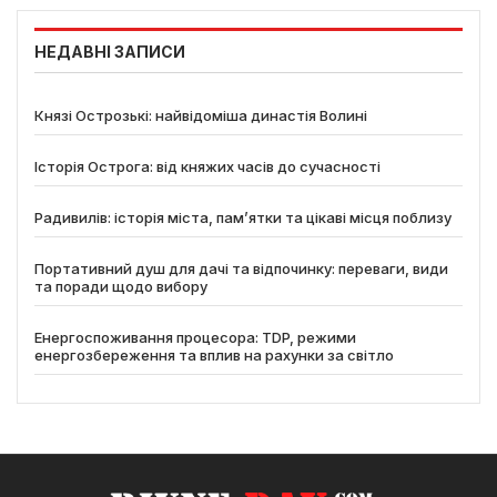
НЕДАВНІ ЗАПИСИ
Князі Острозькі: найвідоміша династія Волині
Історія Острога: від княжих часів до сучасності
Радивилів: історія міста, пам’ятки та цікаві місця поблизу
Портативний душ для дачі та відпочинку: переваги, види
та поради щодо вибору
Енергоспоживання процесора: TDP, режими
енергозбереження та вплив на рахунки за світло