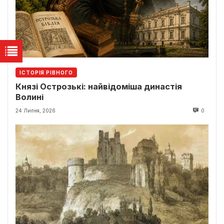
ІСТОРІЯ РІВНОГО
Князі Острозькі: найвідоміша династія
Волині
24 Липня, 2026
0