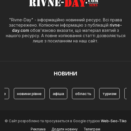
"Rivne-Day" - інформаційно новинний ресурс. Всі права
застережено. Копіюючи інформацію з публікацій
rivne-
day.com
обов'язково вказати, що матеріал взятий з
нашого ресурсу. А повне копіювання статті дозволяється
лише з посиланням на наш сайт.
НОВИНИ
новини рівне
афіша
область
туризм
Туризм Рі
© Сайт розроблено та просувається в Google студією
Web-Seo-Tiko
Реклама
Додати новину
Телеграм