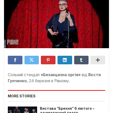
Сольний стендап
«Безакцизна оргія»
від
Вєсти
Гунченко
, 24 березня в Рівному.
MORE STORIES
Вистава “Брехня” 6 лютого –
драматичний театр