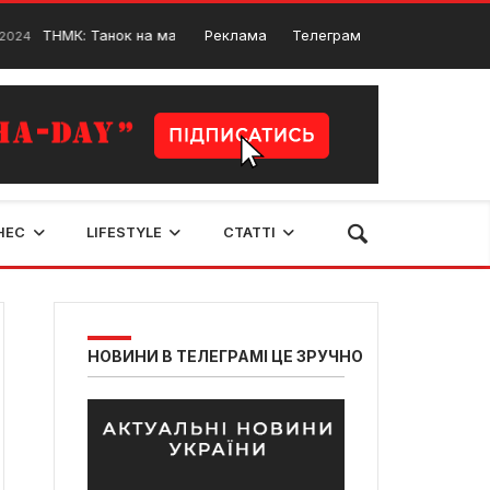
: Танок на майдані Конґо у Рівному
Реклама
Телеграм
На Рівне
9 Вересня, 2024
НЕС
LIFESTYLE
СТАТТІ
НОВИНИ В ТЕЛЕГРАМІ ЦЕ ЗРУЧНО