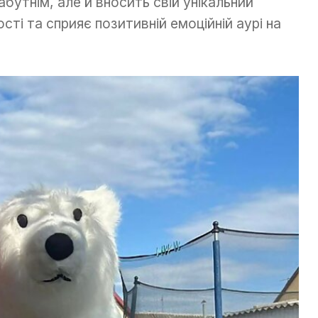
бутнім, але й вносить свій унікальний
сті та сприяє позитивній емоційній аурі на