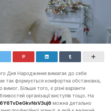
чого Дня Народження вимагає до себе
аме так формується комфортна обстановка,
 вимог. Більше того, є різні варіанти
бливостей організації виступів тощо. На
gl/6Y6TvDeGkvNxV3uj6
можна детально
ня професійної агенції, в якій є великий