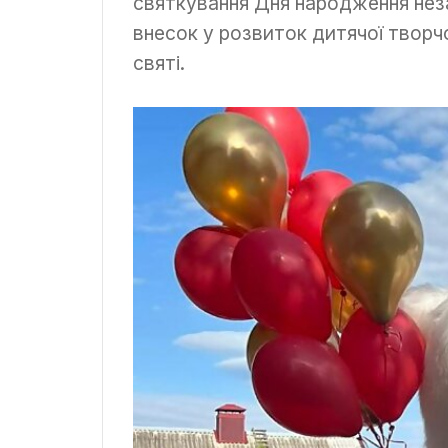
святкування Дня народження неза
внесок у розвиток дитячої творчо
святі.