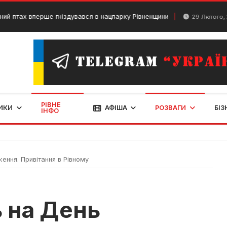
вперше гніздувався в нацпарку Рівненщини
ТНМК
29 Лютого, 2024
РІВНЕ
ИКИ
АФІША
РОЗВАГИ
БІЗ
ІНФО
ення. Привітання в Рівному
ь на День