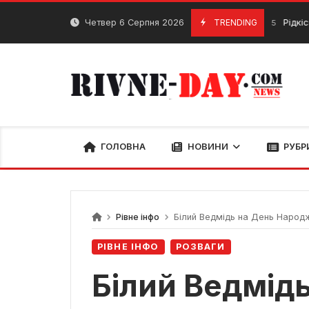
Skip
to
Четвер 6 Серпня 2026
TRENDING
Рідкісний птах 
3 Травня, 2025
content
ГОЛОВНА
НОВИНИ
РУБР
Рівне інфо
Білий Ведмідь на День Народж
РІВНЕ ІНФО
РОЗВАГИ
Білий Ведмід