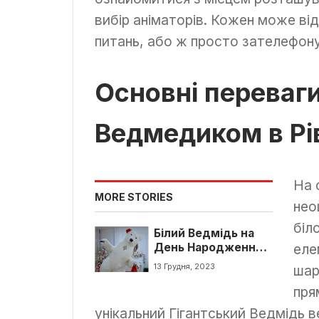
вибір аніматорів. Кожен може від
питань, або ж просто зателефон
Основні переваги
Ведмедиком в Р
На 
MORE STORIES
нео
біл
Білий Ведмідь на
День Народження.
еле
Привітання в
13 Грудня, 2023
шар
Рівному
пря
унікальний Гігантський Ведмідь 