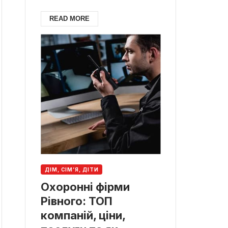
READ MORE
ДІМ, СІМ’Я, ДІТИ
Охоронні фірми
Рівного: ТОП
компаній, ціни,