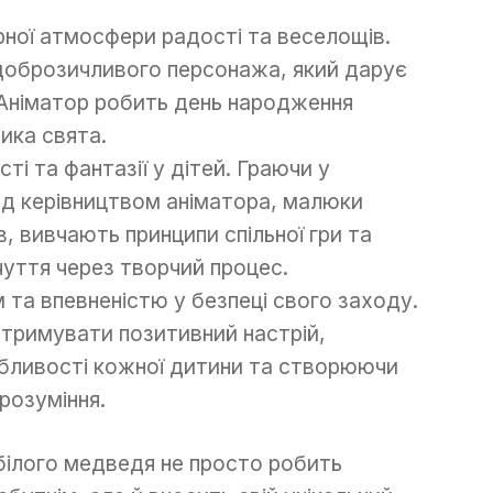
ної атмосфери радості та веселощів.
, доброзичливого персонажа, який дарує
. Аніматор робить день народження
ика свята.
і та фантазії у дітей. Граючи у
 під керівництвом аніматора, малюки
, вивчають принципи спільної гри та
уття через творчий процес.
 та впевненістю у безпеці свого заходу.
дтримувати позитивний настрій,
обливості кожної дитини та створюючи
розуміння.
 білого медведя не просто робить