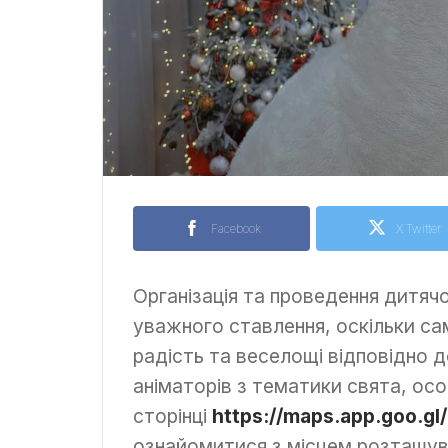
Facebook
X Twitter
Організація та проведення дитя
уважного ставлення, оскільки с
радість та веселощі відповідно до
аніматорів з тематики свята, осо
сторінці
https://maps.app.goo.
ознайомитися з місцем розташуван