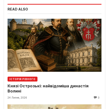
READ ALSO
ІСТОРІЯ РІВНОГО
Князі Острозькі: найвідоміша династія
Волині
24 Липня, 2026
0