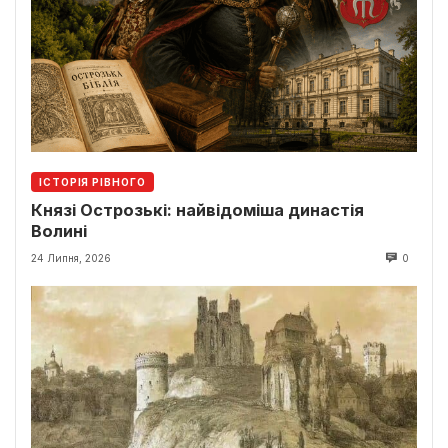
ІСТОРІЯ РІВНОГО
Князі Острозькі: найвідоміша династія
Волині
24 Липня, 2026
0