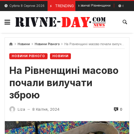
Skip
Традиції та звичаї Рівненщини
TRENDING
Рів
Субота 8 Серпня 2026
4 Грудня, 2023
6 Вересня, 2025
to
content
Новини
Новини Рівного
На Рівненщині масово почали вилучати зброю
НОВИНИ РІВНОГО
НОВИНИ
На Рівненщині масово
почали вилучати
зброю
0
Liza
8 Квітня, 2024
—