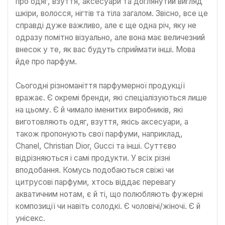
про одяг, взуття, аксесуари та доглянутий вигляд
шкіри, волосся, нігтів та тіла загалом. Звісно, все це
справді дуже важливо, але є ще одна річ, яку не
одразу помітно візуально, але вона має величезний
внесок у те, як вас будуть сприймати інші. Мова
йде про парфум.
Сьогодні різноманіття парфумерної продукції
вражає. Є окремі бренди, які спеціалізуються лише
на цьому. Є й чимало іменитих виробників, які
виготовляють одяг, взуття, якісь аксесуари, а
також пропонують свої парфуми, наприклад,
Chanel, Christian Dior, Gucci та інші. Суттєво
відрізняються і самі продукти. У всіх різні
вподобання. Комусь подобаються свіжі чи
цитрусові парфуми, хтось віддає перевагу
акватичним нотам, є й ті, що полюбляють фужерні
композиції чи навіть солодкі. Є чоловічі/жіночі. Є й
унісекс.