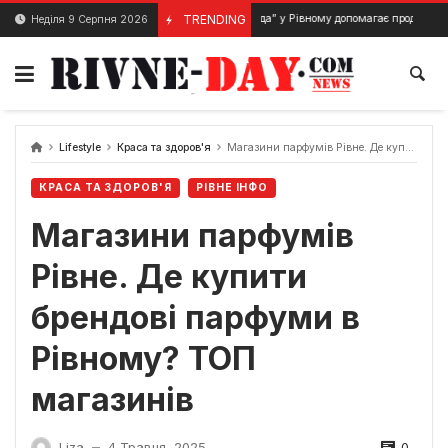
Skip
Фонд “Рокада” у Рівному допомагає продовжує потребуючи
TRENDING
Неділя 9 Серпня 2026
28 Лютого, 2024
to
content
Lifestyle
Краса та здоров'я
Магазини парфумів Рівне. Де купити брендові парфуми в Рівному? ТОП магазинів
КРАСА ТА ЗДОРОВ'Я
РІВНЕ ІНФО
Магазини парфумів
Рівне. Де купити
брендові парфуми в
Рівному? ТОП
магазинів
0
Liza
4 Травня, 2025
—