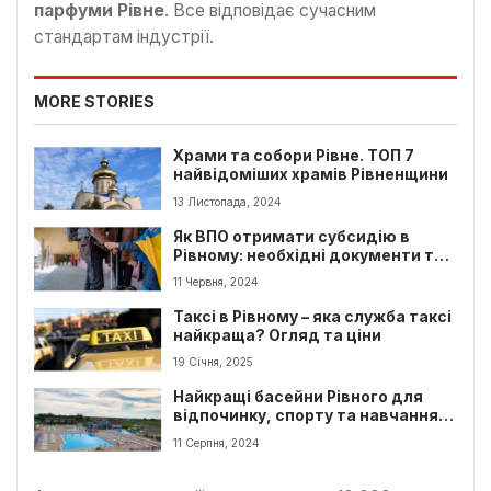
парфуми Рівне
. Все відповідає сучасним
стандартам індустрії.
MORE STORIES
Храми та собори Рівне. ТОП 7
найвідоміших храмів Рівненщини
13 Листопада, 2024
Як ВПО отримати субсидію в
Рівному: необхідні документи та
процедура оформлення
11 Червня, 2024
Таксі в Рівному – яка служба таксі
найкраща? Огляд та ціни
19 Січня, 2025
Найкращі басейни Рівного для
відпочинку, спорту та навчання
плаванню
11 Серпня, 2024