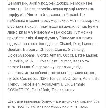
Це магазин, який у подібній добірці не можна не
згадати. Це без перебільшення
кращі магазини
парфумів Рівне
та й загалом по Україні. Це
найбільша в країні парфумерно-косметична мережа
в сегменті luxury, тому якщо ви шукаєте
парфуми
люкс класу у Рівному –
вам сюди! Тут можна
придбати
елітні парфуми у Рівному
від таких
відомих світових брендів, як Chanel, Dior, Lancome,
Guerlain, Burberry, Clinique, Clarins, Givenchy,
Dolce&Gabbana, Giorgio Armani, Gucci, Estee Lauder,
La Prairie, М. А. С, Yves Saint Laurent, Kenzo та
багато інших. Є в продажу і продукція від
українських виробників, зокрема від таких марок,
як Jole Cosmetics, 13Perfumes, EVO Derm, Asteri, Be
Trendy, HelloHelen, AquaDermis, DR DermaRi
COSMETICS, DeLaMark, Tink та інших.
Ще один приємний бонус – це дисконтні картки 5%,
10%, 15% і 20% для постійних покупців. Вони