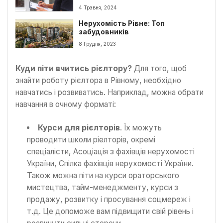
4 Травня, 2024
Нерухомість Рівне: Топ
забудовників
8 Грудня, 2023
Куди піти вчитись рієлтору?
Для того, щоб
знайти роботу рієлтора в Рівному, необхідно
навчатись і розвиватись. Наприклад, можна обрати
навчання в очному форматі:
Курси для рієлторів
. Їх можуть
проводити школи ріелторів, окремі
спеціалісти, Асоціація з фахівців нерухомості
України, Спілка фахівців нерухомості України.
Також можна піти на курси ораторського
мистецтва, тайм-менеджменту, курси з
продажу, розвитку і просування соцмереж і
т.д. Це допоможе вам підвищити свій рівень і