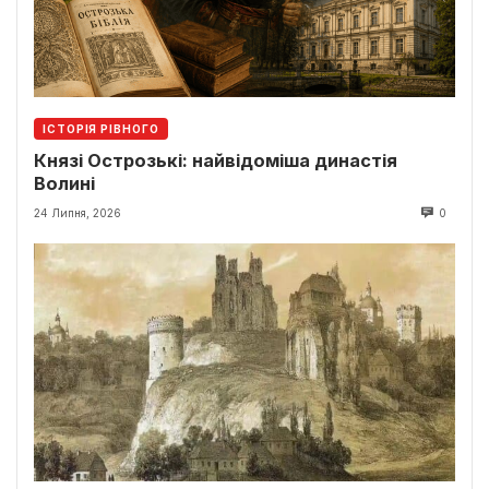
ІСТОРІЯ РІВНОГО
Князі Острозькі: найвідоміша династія
Волині
24 Липня, 2026
0