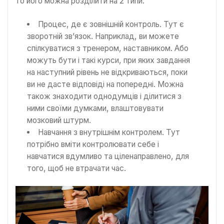
то його можна розділити на 2 типи:
Процес, де є зовнішній контроль. Тут є
зворотній зв’язок. Наприклад, ви можете
спілкуватися з тренером, наставником. Або
можуть бути і такі курси, при яких завдання
на наступний рівень не відкриваються, поки
ви не дасте відповіді на попередні. Можна
також знаходити однодумців і ділитися з
ними своїми думками, влаштовувати
мозковий штурм.
Навчання з внутрішнім контролем. Тут
потрібно вміти контролювати себе і
навчатися вдумливо та ціленаправлено, для
того, щоб не втрачати час.