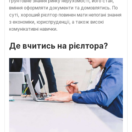
ґрунтовне знання ринку нерухомості, його стан,
вміння оформляти документи та домовлятись. По
суті, хороший рієлтор повинен мати непогані знання
з економіки, юриспруденції, а також високі
комунікативні навички.
Де вчитись на рієлтора?