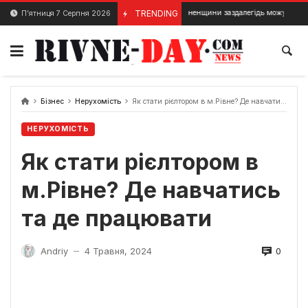
Skip
Громади Рівненщини заздалегідь можуть говорити про доціль
TRENDING
П’ятниця 7 Серпня 2026
15 Грудня, 2023
to
content
Бізнес
Нерухомість
Як стати рієлтором в м.Рівне? Де навчатись та де працювати
НЕРУХОМІСТЬ
Як стати рієлтором в
м.Рівне? Де навчатись
та де працювати
0
Andriy
4 Травня, 2024
—