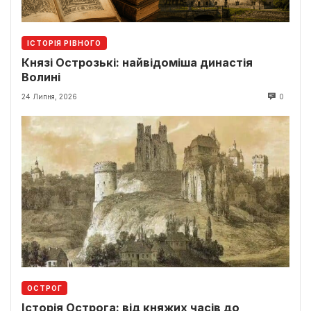
ІСТОРІЯ РІВНОГО
Князі Острозькі: найвідоміша династія
Волині
24 Липня, 2026
0
ОСТРОГ
Історія Острога: від княжих часів до