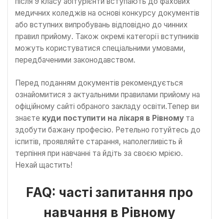
після 9 класу абітурієнти вступають до фахових
медичних коледжів на основі конкурсу документів
або вступних випробувань відповідно до чинних
правил прийому. Також окремі категорії вступників
можуть користуватися спеціальними умовами,
передбаченими законодавством.
Перед поданням документів рекомендується
ознайомитися з актуальними правилами прийому на
офіційному сайті обраного закладу освіти.Тепер ви
знаєте
куди поступити на лікаря в Рівному
та
здобути бажану професію. Ретельно готуйтесь до
іспитів, проявляйте старання, наполегливість й
терпіння при навчанні та йдіть за своєю мрією.
Нехай щастить!
FAQ: часті запитання про
навчання в Рівному