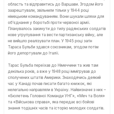
область та відправитись до Варшави. Згодом його
заарештували, звільнили тільки у 1944 році
німецьким командуванням. Вони шукали шляхи для
об’єднання у боротьбі проти червоної армії.
Планувалось закинути до тилу радянських солдатів
нове угрупування та вести партизанську війну, але
не вийшло реалізувати план. У 1945 році загін
Тараса Бульби здався союзникам, згодом потім
його депортували до Італії.
Тарас Бульба переїхав до Німеччини та жив там
декілька років, а вже у 1948 році іммігрував до
сполучених штатів Америки. Знаходячись деякий
час у Канаді почав писати багато книжок, які
нелегально направляли в Україну. Найвизначні з них –
«Бюлетень Головної Команди УНГ», «Меч та Воля»
та «Військова справа», яка передає всі бойові
знання тодішніх часів та історію молодих солдатів.