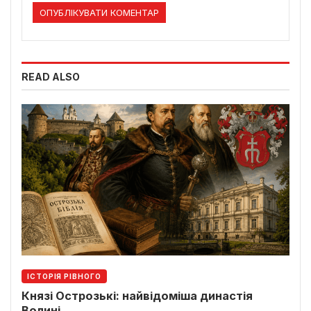
READ ALSO
ІСТОРІЯ РІВНОГО
Князі Острозькі: найвідоміша династія
Волині