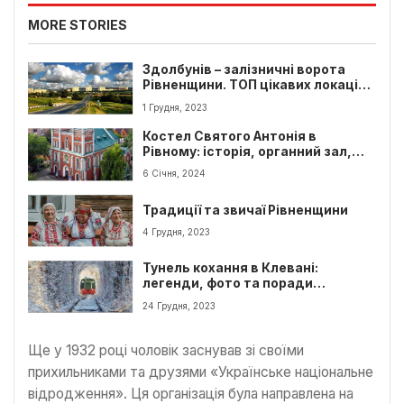
MORE STORIES
Здолбунів – залізничні ворота
Рівненщини. ТОП цікавих локацій
для туристів
1 Грудня, 2023
Костел Святого Антонія в
Рівному: історія, органний зал,
цікаві факти та як відвідати
6 Січня, 2024
Традиції та звичаї Рівненщини
4 Грудня, 2023
Тунель кохання в Клевані:
легенди, фото та поради
туристам
24 Грудня, 2023
Ще у 1932 році чоловік заснував зі своїми
прихильниками та друзями «Українське національне
відродження». Ця організація була направлена на