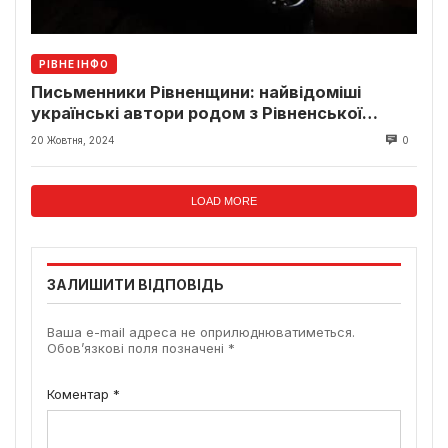
РІВНЕ ІНФО
Письменники Рівненщини: найвідоміші
українські автори родом з Рівненської
області
20 Жовтня, 2024
0
LOAD MORE
ЗАЛИШИТИ ВІДПОВІДЬ
Ваша e-mail адреса не оприлюднюватиметься.
Обов’язкові поля позначені
*
Коментар
*