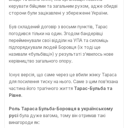
керувати бійцями та загальним рухом, адже обидві
сторони були зацікавлені у збереженні України.
Був складений договір з восьми пунктів, Тарас
погодився тільки на один. Згодом бандерівці
перейменували свої відділи на УПА та силоміць
підпорядкували людей Боровця (їх тоді ще
називали «бульбівці») у результаті з’явилось нове
керівництво загального опору.
Існує версія, що саме через це вбили жінку Тараса
для посилення тиску на нього. Саме з цим пов’язана
частина його трагічного життя
Тарас-Бульба та
Рівне
.
Роль Тараса Бульба-Боровця в українському
русі
була дуже вагома, тому він отримав такі
винагороди як: