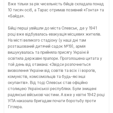
Вже тільки за рік чисельність бійців складала понад
10 тисяч осіб, а Тарас отримав позивний «Гонта» та
«Байда».
Бійці перші увійшли до міста Олевськ, де у 1941
році вже відбувалась евакуація місцевих жителів.
На місті великого стадіону (у наші дні там
розташований дитячий садок №19), армія
вишукувалась та прийняла присягу Україні й
освітила державні прапори. Проголошена цитата у
той день від отамана: «Звідси розпочнеться
визволення України від совітів та всіх її ворогів,
комуністів, комсомольців та будь-які інші
окупантів». Від тоді Олевськ став офіційно
столицею Української республіки. Були знищені
радянські військові частини. А вже у квітні 1942 році
УПА наказала бригадам почати боротьбу проти
Гітлера.