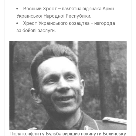
Воєнний Хрест – пам’ятна відзнака Армії
Української Народної Республіки.
Хрест Українського козацтва – нагорода
за бойові заслуги.
Після конфлікту Бульба вирішив покинути Волинську