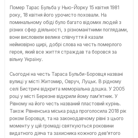
Помер Тарас Бульба у Нью-Йорку 15 квітня 1981
року, 18 квітня його урочисто поховали. На
поминальному обіді було багато відомих людей з
різних сфер діяльності, з різноманітними поглядами,
вони висловили велике співчуття й казали
неймовірно щирі, добрі слова на честь померлого
героя, який все життя страждав та боровся за
вільну Україну.
Сьогодні на честь Тараса Бульби-Боровця названі
вулиці у місті Житомир, Овруч, Луцьк. В рідному
селі Бистричі відкрита меморіальна дошка. У 2005
році у місті Березне відкрили йому пам’ятник. У
Рівному на його честь названий пластовий курінь.
Також Рівненська міська рада проголосила 2018 рік
роком Боровця, та на законодавчому рівні з цього
моменту у цій громаді святкуються роковини
видатного діяча та захисника кожного дев’ятого