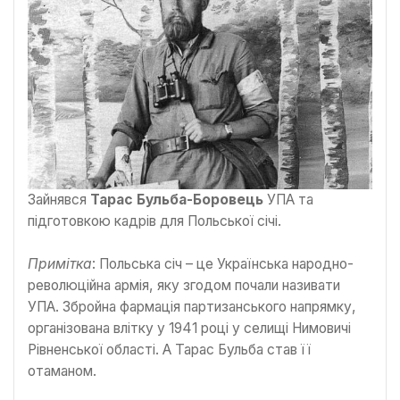
Зайнявся
Тарас Бульба-Боровець
УПА та
підготовкою кадрів для Польської січі.
Примітка
: Польська січ – це Українська народно-
революційна армія, яку згодом почали називати
УПА. Збройна фармація партизанського напрямку,
організована влітку у 1941 році у селищі Нимовичі
Рівненської області. А Тарас Бульба став її
отаманом.