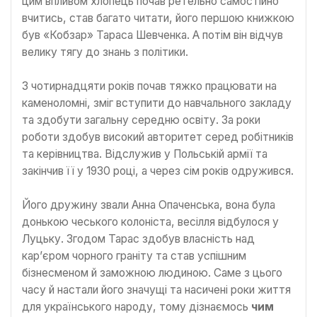
цим впливом хлопець почав ретельно самостійно
вчитись, став багато читати, його першою книжкою
був «Кобзар» Тараса Шевченка. А потім він відчув
велику тягу до знань з політики.
З чотирнадцяти років почав тяжко працювати на
каменоломні, зміг вступити до навчального закладу
та здобути загальну середню освіту. За роки
роботи здобув високий авторитет серед робітників
та керівництва. Відслужив у Польській армії та
закінчив її у 1930 році, а через сім років одружився.
Його дружину звали Анна Опаченська, вона була
донькою чеського колоніста, весілля відбулося у
Луцьку. Згодом Тарас здобув власність над
кар’єром чорного граніту та став успішним
бізнесменом й заможною людиною. Саме з цього
часу й настали його значущі та насичені роки життя
для українського народу, тому дізнаємось
чим