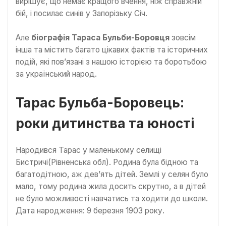
вирішує, що немає кращого вчення, ніж справжній
бій, і посилає синів у Запорізьку Січ.
Але
біографія Тараса Бульби-Боровця
зовсім
інша та містить багато цікавих фактів та історичних
подій, які пов’язані з нашою історією та боротьбою
за український народ.
Тарас Бульба-Боровець:
роки дитинства та юності
Народився Тарас у маленькому селищі
Бистричі(Рівненська обл). Родина була бідною та
багатодітною, аж дев’ять дітей. Землі у селян було
мало, тому родина жила досить скрутно, а в дітей
не було можливості навчатись та ходити до школи.
Дата народження: 9 березня 1903 року.