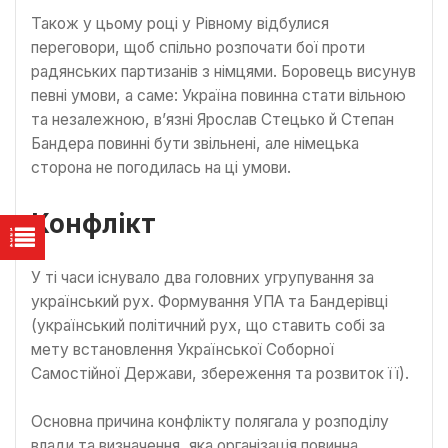
Також у цьому році у Рівному відбулися
переговори, щоб спільно розпочати бої проти
радянських партизанів з німцями. Боровець висунув
певні умови, а саме: Україна повинна стати вільною
та незалежною, в’язні Ярослав Стецько й Степан
Бандера повинні бути звільнені, але німецька
сторона не погодилась на ці умови.
Конфлікт
У ті часи існувало два головних угрупування за
український рух. Формування УПА та Бандерівці
(український політичний рух, що ставить собі за
мету встановлення Української Соборної
Самостійної Держави, збереження та розвиток її).
Основна причина конфлікту полягала у розподілу
влади та визначення, яка організація повинна