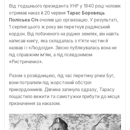
Від тодішнього президента УНР у 1940 році чоловік
отримав наказ й 20 червня
Тарас Боровець
Поліська Січ
очолив цю організацію. У результаті,
1 серпня цього ж року він перетнув радянський
кордон. Від побаченого на рідних землях, він навіть
написав книгу, яка складалась з п’яти частин й
назвав її «Людоїди». Звісно публікувалась вона не
під справжнім ім’ям, а під псевдонімом
«Ристриченко».
Разом з розвідницею, під час перетину річки Буг,
вони потрапили під жорстокий обстріл
прикордонників. Дівчина загинула одразу, Тарасу
пощастило вижити та самотужки прибути до місця
призначення за наказом.