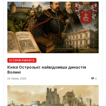
ІСТОРІЯ РІВНОГО
Князі Острозькі: найвідоміша династія
Волині
24 Липня, 2026
0