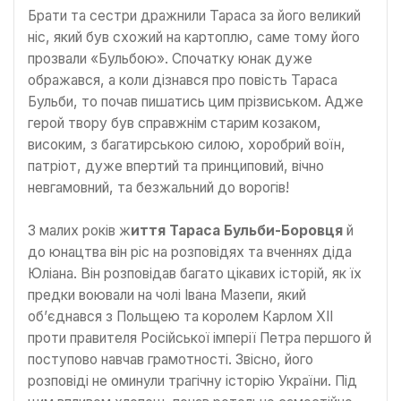
Брати та сестри дражнили Тараса за його великий
ніс, який був схожий на картоплю, саме тому його
прозвали «Бульбою». Спочатку юнак дуже
ображався, а коли дізнався про повість Тараса
Бульби, то почав пишатись цим прізвиськом. Адже
герой твору був справжнім старим козаком,
високим, з багатирською силою, хоробрий воїн,
патріот, дуже впертий та принциповий, вічно
невгамовний, та безжальний до ворогів!
З малих років ж
иття Тараса Бульби-Боровця
й
до юнацтва він ріс на розповідях та вченнях діда
Юліана. Він розповідав багато цікавих історій, як їх
предки воювали на чолі Івана Мазепи, який
об’єднався з Польщею та королем Карлом XII
проти правителя Російської імперії Петра першого й
поступово навчав грамотності. Звісно, його
розповіді не оминули трагічну історію України. Під