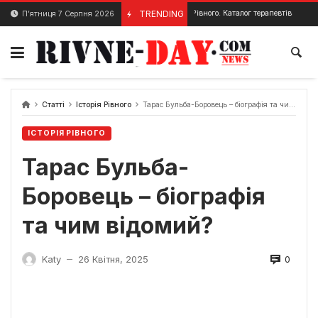
Skip
Терапевти Рівного. Каталог терапевтів в Рівному та їх к
TRENDING
П’ятниця 7 Серпня 2026
29 Червня, 2024
to
content
Статті
Історія Рівного
Тарас Бульба-Боровець – біографія та чим відомий?
ІСТОРІЯ РІВНОГО
Тарас Бульба-
Боровець – біографія
та чим відомий?
0
Katy
26 Квітня, 2025
—