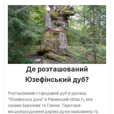
Де розташований
Юзефінський дуб?
Розташований стародавній дуб в урочищі
“Юзефінська дача” в Рівненській області, між
селами Березове та Глинне. Територія
місцезнаходження дерева дуже мальовнича та