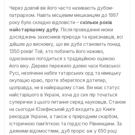
Через довгий вік його часто називають дубом-
патріархом. Навіть місцевим мешканцям до 1997
року було складно відповісти –
скільки років
найстарішому дубу
. Після проведення низки
досліджень захисників природи та краєзнавців, всі
дійшли до висновку, що вік дуба становить понад
1350 років! Той, хто побачить його наживо,
однозначно погодиться з традиційною оцінкою
його віку. Дерево пережило далекі часи Київської
Русі, незліченні набіги татарських орд та німецьку
окупацію краю, проте збереглося дотепер,
щоправда, не в найкращому стані. Він має статус
найстарішого в Україні, хоча до сих пір точаться
суперечки з цього питання серед науковців. Станом
на сьогодні Юзефінський дуб входить до Книги
рекордів України, а також є природним скарбом,
історичною пам’яткою та гордістю Рівненщини. За
деякими відомостями, дуб проріс аж у 650 році