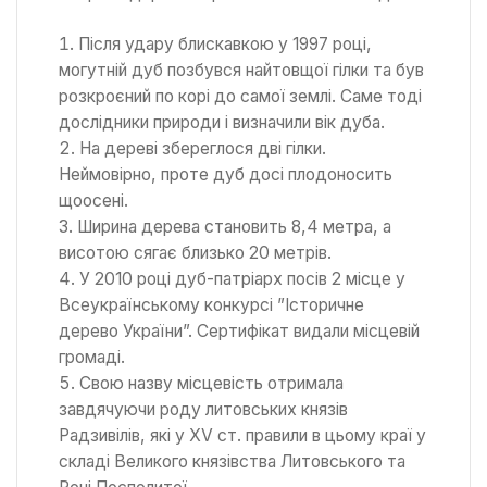
Після удару блискавкою у 1997 році,
могутній дуб позбувся найтовщої гілки та був
розкроєний по корі до самої землі. Саме тоді
дослідники природи і визначили вік дуба.
На дереві збереглося дві гілки.
Неймовірно, проте дуб досі плодоносить
щоосені.
Ширина дерева становить 8,4 метра, а
висотою сягає близько 20 метрів.
У 2010 році дуб-патріарх посів 2 місце у
Всеукраїнському конкурсі ”Історичне
дерево України”. Сертифікат видали місцевій
громаді.
Свою назву місцевість отримала
завдячуючи роду литовських князів
Радзивілів, які у XV ст. правили в цьому краї у
складі Великого князівства Литовського та