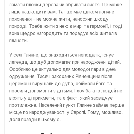
ламати гілочки дерева чи обривати листя. Це може
лише нашкодити вам. Та і це має цілком логічне
пояснення – не можна жити, наносячи шкоду
природі. Треба жити з нею в мирі та гармонії, і тоді
вона щедро нагородить та порадує всіх жителів
планети.
У селі Глинне, що знаходиться неподалік, існує
легенда, що дуб допомагає при народженні дітей.
Особливо це актуально для молодої пари в день
одруження. Тисячі закоханих Рівненщини після
церемонії вирушали до дуба, обіймали його та
просили допомогти з дітьми. І хоч багато людей не
вірять у ці прикмети, та є факт, який засвідчує
протилежне. Населений пункт Глинне займає перше
місце по народжуваності у Європі. Тому, можливо,
доля правди в цьому є.