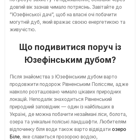
довгий вік зазнав чимало потрясінь. Завітайте до
”Юзефінської дачі”, щоб на власні очі побачити
могутній дуб, який вражає своєю енергетикою та
живучістю.
Що подивитися поруч із
Юзефінським дубом?
Після знайомства з Юзефінським дубом варто
продовжити подорож Рівненським Поліссям, адже
навколо розташовано чимало цікавих природних
локацій. Неподалік знаходиться Рівненський
природний заповідник — один із найбільших в
Україні, де можна побачити незаймані ліси, болота,
озера та унікальні поліські ландшафти. Любителям
відпочинку біля води також варто відвідати
озеро
Біле
, яке славиться прозорою водою,