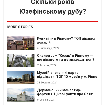
Скільки років
Юзефінському дубу?
MORE STORIES
Куди піти в Рівному? ТОП цікавих
локацій
4 Листопада, 2024
Скеледром “Козак” в Рівному —
що цікавого та де знаходиться?
31 Березня, 2024
Музеї Рівного, які варто
відвідати. ТОП 10 музеїв у м. Рівне
24 Вересня, 2024
Дерманський монастир-
фортеця. Цікаві факти про Свято-
троїцький монастир
9 Серпня, 2024