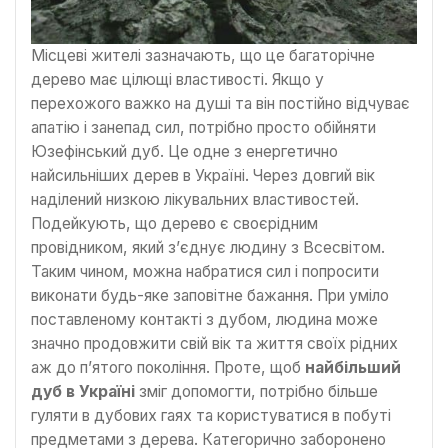
Місцеві жителі зазначають, що це багаторічне
дерево має цілющі властивості. Якщо у
перехожого важко на душі та він постійно відчуває
апатію і занепад сил, потрібно просто обійняти
Юзефінський дуб. Це одне з енергетично
найсильніших дерев в Україні. Через довгий вік
наділений низкою лікувальних властивостей.
Подейкують, що дерево є своєрідним
провідником, який з’єднує людину з Всесвітом.
Таким чином, можна набратися сил і попросити
виконати будь-яке заповітне бажання. При уміло
поставленому контакті з дубом, людина може
значно продовжити свій вік та життя своїх рідних
аж до п’ятого покоління. Проте, щоб
найбільший
дуб в Україні
зміг допомогти, потрібно більше
гуляти в дубових гаях та користуватися в побуті
предметами з дерева. Категорично заборонено