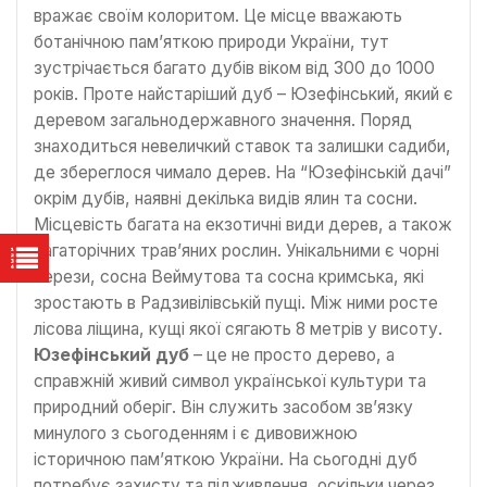
вражає своїм колоритом. Це місце вважають
ботанічною пам’яткою природи України, тут
зустрічається багато дубів віком від 300 до 1000
років. Проте найстаріший дуб – Юзефінський, який є
деревом загальнодержавного значення. Поряд
знаходиться невеличкий ставок та залишки садиби,
де збереглося чимало дерев. На “Юзефінській дачі”
окрім дубів, наявні декілька видів ялин та сосни.
Місцевість багата на екзотичні види дерев, а також
багаторічних трав’яних рослин. Унікальними є чорні
берези, сосна Веймутова та сосна кримська, які
зростають в Радзивілівській пущі. Між ними росте
лісова ліщина, кущі якої сягають 8 метрів у висоту.
Юзефінський дуб
– це не просто дерево, а
справжній живий символ української культури та
природний оберіг. Він служить засобом зв’язку
минулого з сьогоденням і є дивовижною
історичною пам’яткою України. На сьогодні дуб
потребує захисту та підживлення, оскільки через