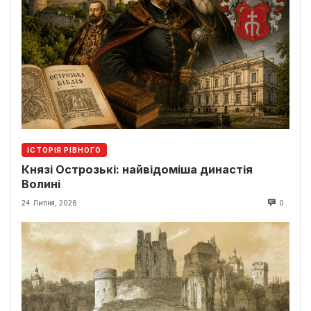
ІСТОРІЯ РІВНОГО
Князі Острозькі: найвідоміша династія
Волині
24 Липня, 2026
0