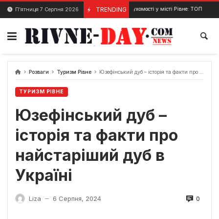
Skip
Агенції нерухомості у місті Рівне: ТОП 5 компаній
TRENDING
П’ятниця 7 Серпня 2026
27 Грудня, 2023
to
content
Розваги
Туризм Рівне
Юзефінський дуб – історія та факти про найстаріший дуб в Україні
ТУРИЗМ РІВНЕ
Юзефінський дуб –
історія та факти про
найстаріший дуб в
Україні
0
Liza
6 Серпня, 2024
—