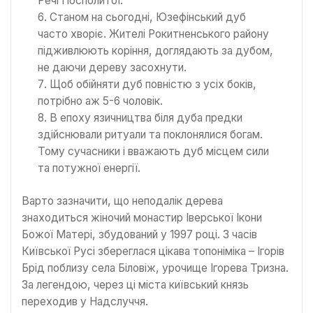
Речі Посполитої.
Станом на сьогодні, Юзефінський дуб
часто хворіє. Жителі Рокитненського району
підживлюють коріння, доглядають за дубом,
не даючи дереву засохнути.
Щоб обійняти дуб повністю з усіх боків,
потрібно аж 5-6 чоловік.
В епоху язичництва біля дуба предки
здійснювали ритуали та поклонялися богам.
Тому сучасники і вважають дуб місцем сили
та потужної енергії.
Варто зазначити, що неподалік дерева
знаходиться жіночий монастир Іверської Ікони
Божої Матері, збудований у 1997 році. З часів
Київської Русі збереглася цікава топоніміка – Ігорів
Брід поблизу села Біловіж, урочище Ігорева Тризна.
За легендою, через ці міста київський князь
переходив у Надслуччя.