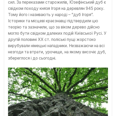
сил. За переказами старожилів, Юзефінський дуб є
свідком походу князя Ігоря на деревлян 945 року.
Тому його і називають у народі – ”дуб Ігоря”.
Історики та місцеві краєзнавці підтвердили цю
теорію та зазначили, що за віком дерево дійсно
могло бути свідком далеких подій Київської Русі. У
другій половині XX ст. поліські пущі жорстоко
вирубували німецькі нападники. Незважаючи на всі
незгоди та втрати, урочище, на якому височіє дуб,
збереглося і до сьогодні.