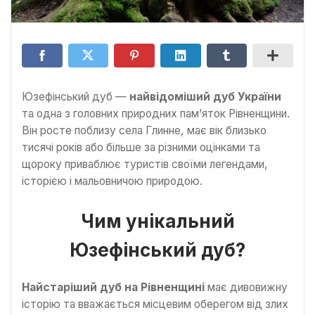
Юзефінський дуб —
найвідоміший дуб України
та одна з головних природних пам’яток Рівненщини.
Він росте поблизу села Глинне, має вік близько
тисячі років або більше за різними оцінками та
щороку приваблює туристів своїми легендами,
історією і мальовничою природою.
Чим унікальний
Юзефінський дуб?
Найстаріший дуб на Рівненщині
має дивовижну
історію та вважається місцевим оберегом від злих