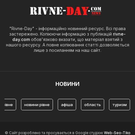
"Rivne-Day" - інформаційно новинний ресурс. Всі права
застережено. Копіюючи інформацію з публікацій
rivne-
day.com
обов'язково вказати, що матеріал взятий з
нашого ресурсу. А повне копіювання статті дозволяється
лише з посиланням на наш сайт.
НОВИНИ
не
новини рівне
афіша
область
туризм
Тур
© Сайт розроблено та просувається в Google студією
Web-Seo-Tiko