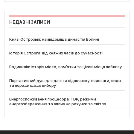
НЕДАВНІ ЗАПИСИ
Князі Острозькі: найвідоміша династія Волині
Історія Острога: від княжих часів до сучасності
Радивилів: історія міста, пам’ятки та цікаві місця поблизу
Портативний душ для дачі та відпочинку: переваги, види
та поради щодо вибору
Енергоспоживання процесора: TDP, режими
енергозбереження та вплив на рахунки за світло