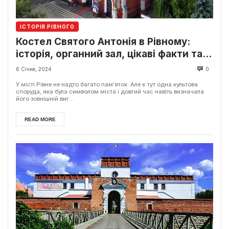
ІСТОРІЯ РІВНОГО
Костел Святого Антонія в Рівному:
історія, органний зал, цікаві факти та
як відвідати
6 Січня, 2024
0
У місті Рівне не надто багато пам’яток. Але є тут одна культова
споруда, яка була символом міста і довгий час навіть визначала
його зовнішній виг...
READ MORE