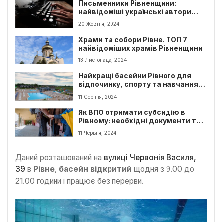
Письменники Рівненщини:
найвідоміші українські автори
родом з Рівненської області
20 Жовтня, 2024
Храми та собори Рівне. ТОП 7
найвідоміших храмів Рівненщини
13 Листопада, 2024
Найкращі басейни Рівного для
відпочинку, спорту та навчання
плаванню
11 Серпня, 2024
Як ВПО отримати субсидію в
Рівному: необхідні документи та
процедура оформлення
11 Червня, 2024
Даний розташований на
вулиці Червонія Василя,
39
в
Рівне, басейн відкритий
щодня з 9.00 до
21.00 години і працює без перерви.