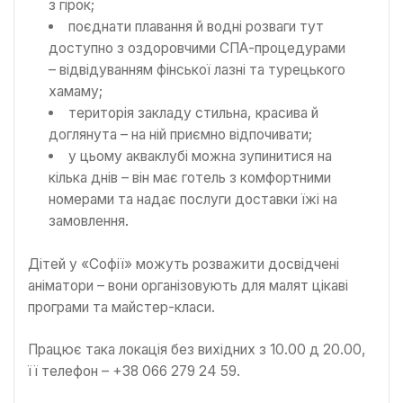
з гірок;
поєднати плавання й водні розваги тут
доступно з оздоровчими СПА-процедурами
– відвідуванням фінської лазні та турецького
хамаму;
територія закладу стильна, красива й
доглянута – на ній приємно відпочивати;
у цьому акваклубі можна зупинитися на
кілька днів – він має готель з комфортними
номерами та надає послуги доставки їжі на
замовлення.
Дітей у «Софії» можуть розважити досвідчені
аніматори – вони організовують для малят цікаві
програми та майстер-класи.
Працює така локація без вихідних з 10.00 д 20.00,
її телефон – +38 066 279 24 59.