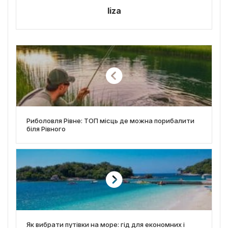
liza
Риболовля Рівне: ТОП місць де можна порибалити
біля Рівного
Як вибрати путівки на море: гід для економних і