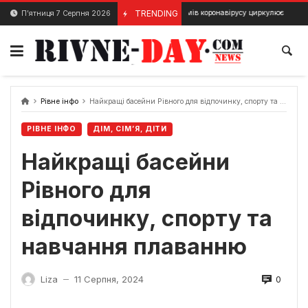
Skip
Скільки штамів коронавірусу циркулює в Україні
TRENDING
П’ятниця 7 Серпня 2026
26 Січня, 2024
2 Гр
to
content
Рівне інфо
Найкращі басейни Рівного для відпочинку, спорту та навчання плаванню
РІВНЕ ІНФО
ДІМ, СІМ’Я, ДІТИ
Найкращі басейни
Рівного для
відпочинку, спорту та
навчання плаванню
0
Liza
11 Серпня, 2024
—