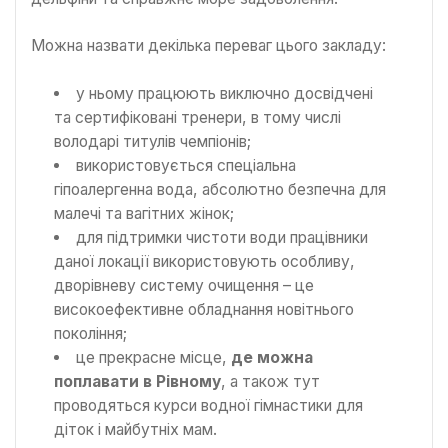
Можна назвати декілька переваг цього закладу:
у ньому працюють виключно досвідчені
та сертифіковані тренери, в тому числі
володарі титулів чемпіонів;
використовується спеціальна
гіпоалергенна вода, абсолютно безпечна для
малечі та вагітних жінок;
для підтримки чистоти води працівники
даної локації використовують особливу,
дворівневу систему очищення – це
високоефективне обладнання новітнього
покоління;
це прекрасне місце,
де можна
поплавати в Рівному
, а також тут
проводяться курси водної гімнастики для
діток і майбутніх мам.