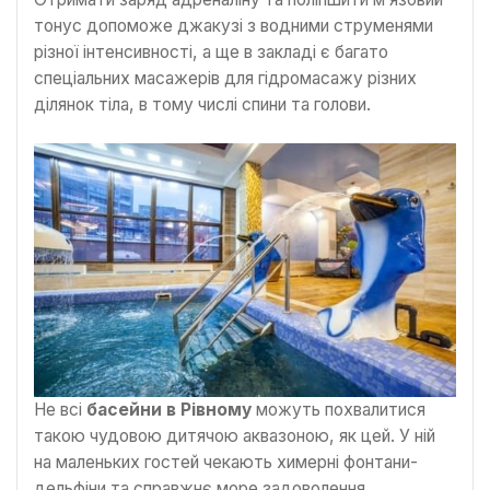
тонус допоможе джакузі з водними струменями
різної інтенсивності, а ще в закладі є багато
спеціальних масажерів для гідромасажу різних
ділянок тіла, в тому числі спини та голови.
Не всі
басейни в Рівному
можуть похвалитися
такою чудовою дитячою аквазоною, як цей. У ній
на маленьких гостей чекають химерні фонтани-
дельфіни та справжнє море задоволення.