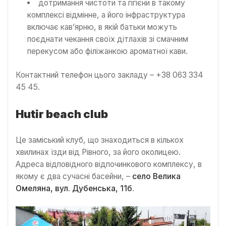
дотримання чистоти та гігієни в такому
комплексі відмінне, а його інфраструктура
включає кав’ярню, в якій батьки можуть
поєднати чекання своїх дітлахів зі смачним
перекусом або філіжанкою ароматної кави.
Контактний телефон цього закладу – +38 063 334
45 45.
H
utir
beach
club
Це заміський клуб, що знаходиться в кількох
хвилинах їзди від Рівного, за його околицею.
Адреса відповідного відпочинкового комплексу, в
якому є два сучасні басейни, –
село Велика
Омеляна, вул. Дубенська, 11б
.