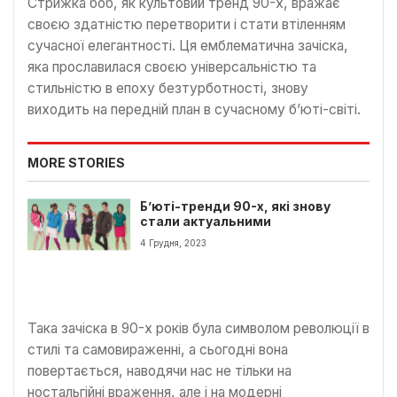
Стрижка боб, як культовий тренд 90-х, вражає
своєю здатністю перетворити і стати втіленням
сучасної елегантності. Ця емблематична зачіска,
яка прославилася своєю універсальністю та
стильністю в епоху безтурботності, знову
виходить на передній план в сучасному б’юті-світі.
MORE STORIES
Б’юті-тренди 90-х, які знову
стали актуальними
4 Грудня, 2023
Така зачіска в 90-х років була символом революції в
стилі та самовираженні, а сьогодні вона
повертається, наводячи нас не тільки на
ностальгійні враження, але і на модерні