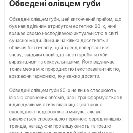
Обведені олівцем губи
Обведені олівцем губи, цей витончений прийом, що
був невіддільним атрибутом естетики 90-х, нині
вражає своєю несподіваною актуальністю в світі
сучасної моди. Зникши на кілька десятиліть з
обличчя б’юті-світу, цей тренд повертається
знову, завдяки своїй здатності зробити губи
виразнішими та сексуальнішими. Його відзначає
тонка межа між природністю і екстравагантністю,
вражаючи гармонією, яку важко досягти.
Обведені олівцем губи 90-х не лише створюють
ілюзію сповнених об’ємів, але і трансформуються в
індивідуальний стиль власниці. Цей трюк є
своєрідною подорожжю в минуле, але він
виявляється справжньою перлиною серед нинішніх
трендів, нагадуючи про вишуканість та грацію