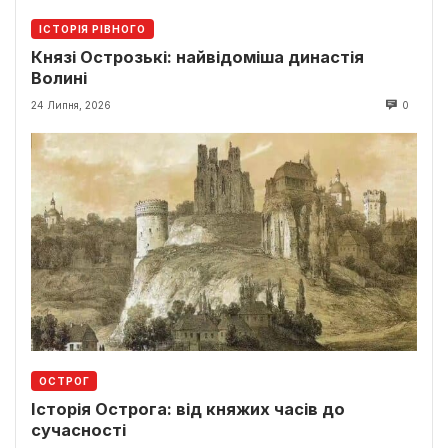
ІСТОРІЯ РІВНОГО
Князі Острозькі: найвідоміша династія
Волині
24 Липня, 2026
0
ОСТРОГ
Історія Острога: від княжих часів до
сучасності