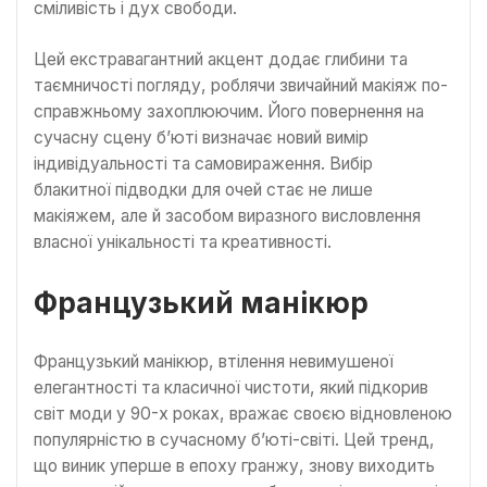
сміливість і дух свободи.
Цей екстравагантний акцент додає глибини та
таємничості погляду, роблячи звичайний макіяж по-
справжньому захоплюючим. Його повернення на
сучасну сцену б’юті визначає новий вимір
індивідуальності та самовираження. Вибір
блакитної підводки для очей стає не лише
макіяжем, але й засобом виразного висловлення
власної унікальності та креативності.
Французький манікюр
Французький манікюр, втілення невимушеної
елегантності та класичної чистоти, який підкорив
світ моди у 90-х роках, вражає своєю відновленою
популярністю в сучасному б’юті-світі. Цей тренд,
що виник уперше в епоху гранжу, знову виходить