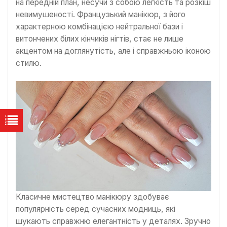
на передній план, несучи з собою легкість та розкіш
невимушеності. Французький манікюр, з його
характерною комбінацією нейтральної бази і
витончених білих кінчиків нігтів, стає не лише
акцентом на доглянутість, але і справжньою іконою
стилю.
Класичне мистецтво манікюру здобуває
популярність серед сучасних модниць, які
шукають справжню елегантність у деталях. Зручно