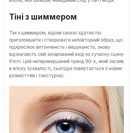
епохи, яка залишає невидимий слід у світі моди.
Тіні з шиммером
Тіні з шиммером, відомі своєю здатністю
приголомшити і створювати неповторний образ, що
підкреслює витонченість і вишуканість, знову
відзначають свій зачарований вхід на сучасну сцену
б’юті. Цей неперевершений тренд 90-х, який засяяв
в епоху зухвалості, сьогодні повертається з новим
розмаїттям і текстурою.