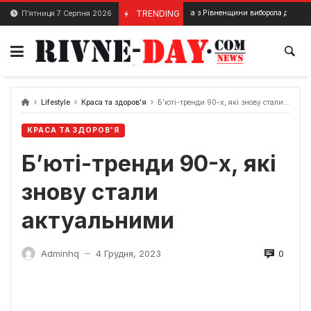
Skip
Спортсменка з Рівненщини виборола дві срібні медалі на 
TRENDING
П’ятниця 7 Серпня 2026
19 Лютого, 2024
to
content
Lifestyle
Краса та здоров'я
Б’юті-тренди 90-х, які знову стали актуальними
КРАСА ТА ЗДОРОВ'Я
Б’юті-тренди 90-х, які
знову стали
актуальними
0
Adminhq
4 Грудня, 2023
—