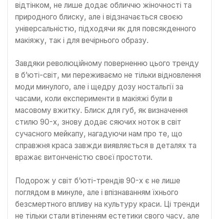
відтінком, не лише додає обличчю жіночності та
природного блиску, але і відзначається своєю
універсальністю, підходячи як для повсякденного
макіяжу, так і для вечірнього образу.
Завдяки революційному поверненню цього тренду
в б’юті-світ, ми переживаємо не тільки відновлення
моди минулого, але і щедру дозу ностальгії за
часами, коли експерименти в макіяжі були в
масовому вжитку. Блиск для губ, як визначення
стилю 90-х, знову додає сяючих ноток в світ
сучасного мейкапу, нагадуючи нам про те, що
справжня краса завжди виявляється в деталях та
вражає витонченістю своєї простоти.
Подорож у світ б’юті-трендів 90-х є не лише
поглядом в минуле, але і впізнаванням їхнього
безсмертного впливу на культуру краси. Ці тренди
не тільки стали втіленням естетики свого часу, але