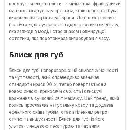
поєднуючи елегантність та мінімалізм, французький
манікюр нагадує нам про часи, коли простота була
вираженням справжньої краси. Його повернення в
б’юті-тренди сучасності підкреслює витонченість,
яка завжди в моді, і стає знаком невмирущої
естетики, яка перетримала випробування часу.
Блиск для губ
Блиск для губ, неперевершений символ жіночності
та чуттєвості, який справедливо визначав
стандарти краси 90-х, тепер повертається з
новою силою, приносячи свіжість і блискучі
враження в сучасний світ макіяжу. Цей тренд, який
колись прославляв натуральну красу та додавав
ефектного сяйва губам, стає втіленням ретро-
стилю та вишуканості. Блиск для губ, із його
ультра-глянцевою текстурою та чарівним