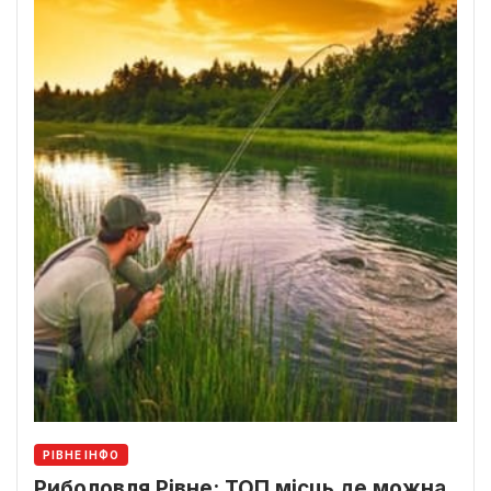
РІВНЕ ІНФО
Риболовля Рівне: ТОП місць де можна