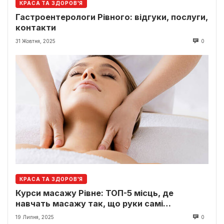
КРАСА ТА ЗДОРОВ'Я
Гастроентерологи Рівного: відгуки, послуги,
контакти
31 Жовтня, 2025
0
КРАСА ТА ЗДОРОВ'Я
Курси масажу Рівне: ТОП-5 місць, де
навчать масажу так, що руки самі
лікуватимуть
19 Липня, 2025
0