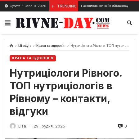
Skip
У Ризі влада закликає жителів облаштовувати підвали будин
TRENDING
Субота 8 Серпня 2026
25 Квітня, 2024
to
content
Lifestyle
Краса та здоров'я
Нутриціологи Рівного. ТОП нутриціологів в Рівному – контакти, відгуки
КРАСА ТА ЗДОРОВ'Я
Нутриціологи Рівного.
ТОП нутриціологів в
Рівному – контакти,
відгуки
0
Liza
29 Грудня, 2025
—