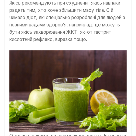
Якісь рекомендують при схудненні, якісь навпаки
радять тим, хто хоче збільшити масу тіла. Є й
чимало дієт, які спеціально розроблені для людей з
певними вадами здоров’я, наприклад, це можуть
бути якісь захворювання ЖКТ, як-от гастрит,
кислотний рефлекс, виразка тощо.
Одразу скажемо, що взяти якусь дієту з Інтернету