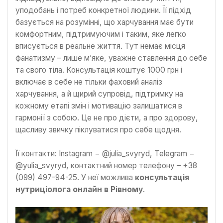
уподобань і потреб конкретної людини. Її підхід
базується на розумінні, що харчування має бути
комфортним, підтримуючим і таким, яке легко
вписується в реальне життя. Тут немає місця
фанатизму – лише м’яке, уважне ставлення до себе
та свого тіла. Консультація коштує 1000 грн і
включає в себе не тільки фаховий аналіз
харчування, а й щирий супровід, підтримку на
кожному етапі змін і мотивацію залишатися в
гармонії з собою. Це не про дієти, а про здорову,
щасливу звичку піклуватися про себе щодня.
Її контакти: Instagram − @julia_svyryd, Telegram −
@yulia_svyryd, контактний номер телефону – +38
(099) 497-94-25. У неї можлива
консультація
нутриціолога онлайн в Рівному
.