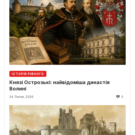
ІСТОРІЯ РІВНОГО
Князі Острозькі: найвідоміша династія
Волині
24 Липня, 2026
0