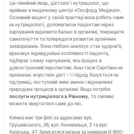
Це сімейний лікар, дієтолог і нутриціолог, що
приймає в медичному центрі «Оксфорд Медікал».
Основний акцент у своїй практиці вона робить саме
на нутриціології, допомагаючи пацієнтам через
харчування відновити баланс в організмі, покращити
самопочуття та попередити розвиток хронічних
захворювань. Вона глибоко аналізує стан здоров’я,
враховує індивідуальні особливості пацієнта,
підбирає схему харчування, яка працює в
довгостроковій перспективі. Анастасія Сергіївна не
призначає жорстких дієт – її підхід базується на
підтримці, поступовій зміні звичок і відновленні
природних процесів в організмі. Якщо потрібні
послуги нутриціолога в Рівному
, то сміливо
можете звертатися саме до неї.
Клініка має три філії за адресами: вул.
Грушевського, 26, вул. Коновальця, 3 та вул.
Київська, 47. Записатися можна за номером 0-800-