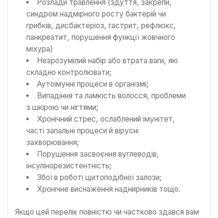
Розлади травлення (здуття, закрепи,
синдром надмірного росту бактерій чи
грибків, дисбактеріоз, гастрит, рефлюкс,
панкреатит, порушення функції жовчного
міхура)
Незрозумілий набір або втрата ваги, які
складно контролювати;
Аутоімунні процеси в організмі;
Випадіння та ламкість волосся, проблеми
з шкірою чи нігтями;
Хронічний стрес, ослаблений імунітет,
часті запальні процеси й вірусні
захворювання;
Порушення засвоєння вуглеводів,
інсулінорезистентність;
Збої в роботі щитоподібної залози;
Хронічне виснаження наднирників тощо.
Якщо цей перелік повністю чи частково здався вам