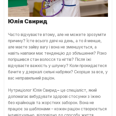
Юлія Свирид
Часто відчуваєте втому, але не можете зрозуміти
причину? Їсте всього двічі на день, а то й менше,
але маєте зайву вагу і вона не зменшується, а
навіть навпаки має тенденцію до збільшення? Різко
погіршився стан волосся та нігтів? Після їжі
відчуваєте важкість у шлунку? Коли прокидаєтеся
бачите у дзеркалі сильні набряки? Скоріше за все, у
вас неправильний раціон.
Нутриціолог Юлія Свирид
−
це спеціаліст, який
допомагає вибудувати здорові стосунки з їжею
без крайнощів та жорстких заборон. Вона не
працює за шаблонами – кожен раціон створюється
індивідуально, відповідно до способу життя,