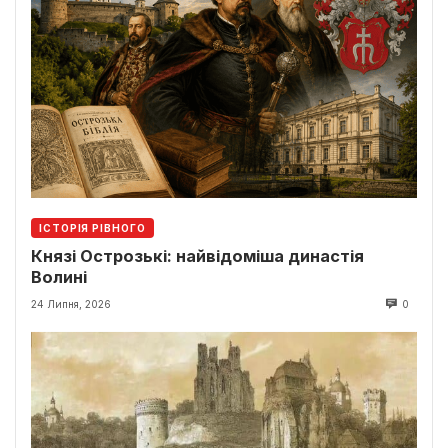
ІСТОРІЯ РІВНОГО
Князі Острозькі: найвідоміша династія
Волині
24 Липня, 2026
0