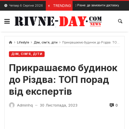
Skip
Їжа на виніс Рівне: де замовити доставку їжі в Рівному?
TRENDING
Четвер 6 Серпня 2026
29 Травня, 2024
to
content
Lifestyle
Дім, сім’я, діти
Прикрашаємо будинок до Різдва: ТОП порад від експертів
ДІМ, СІМ’Я, ДІТИ
Прикрашаємо будинок
до Різдва: ТОП порад
від експертів
0
Adminhq
30 Листопада, 2023
—