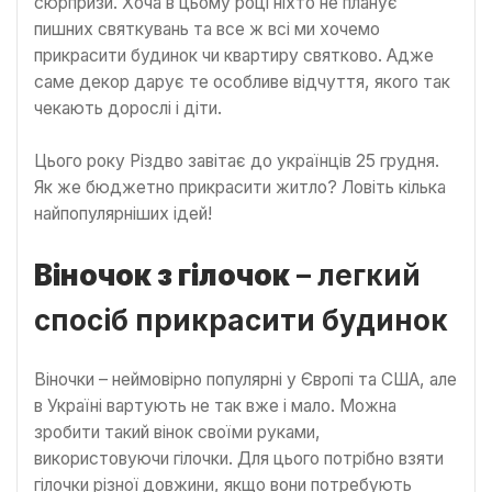
сюрпризи. Хоча в цьому році ніхто не планує
пишних святкувань та все ж всі ми хочемо
прикрасити будинок чи квартиру святково. Адже
саме декор дарує те особливе відчуття, якого так
чекають дорослі і діти.
Цього року Різдво завітає до українців 25 грудня.
Як же бюджетно прикрасити житло? Ловіть кілька
найпопулярніших ідей!
Віночок з гілочок
– легкий
спосіб прикрасити будинок
Віночки – неймовірно популярні у Європі та США, але
в Україні вартують не так вже і мало. Можна
зробити такий вінок своїми руками,
використовуючи гілочки. Для цього потрібно взяти
гілочки різної довжини, якщо вони потребують