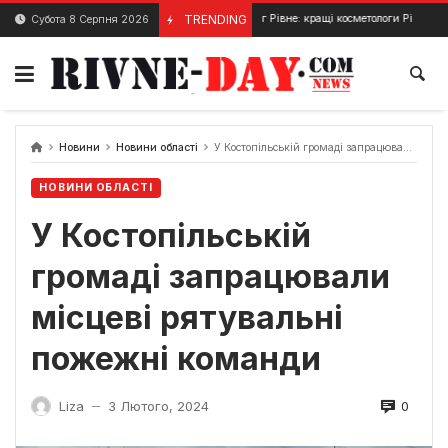
Skip
Косметолог Рівне: кращі косметологи Рівного
TRENDING
Субота 8 Серпня 2026
10 Березня, 2024
10 Трав
to
content
Новини
Новини області
У Костопільській громаді запрацювали місцеві рятувальні пожежні команди
НОВИНИ ОБЛАСТІ
У Костопільській
громаді запрацювали
місцеві рятувальні
пожежні команди
0
Liza
3 Лютого, 2024
—