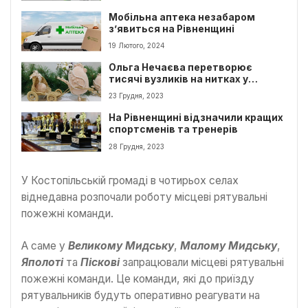
Мобільна аптека незабаром
з’явиться на Рівненщині
19 Лютого, 2024
Ольга Нечаєва перетворює
тисячі вузликів на нитках у
картини
23 Грудня, 2023
На Рівненщині відзначили кращих
спортсменів та тренерів
28 Грудня, 2023
У Костопільській громаді в чотирьох селах
віднедавна розпочали роботу місцеві рятувальні
пожежні команди.
А саме у
Великому Мидську
,
Малому Мидську
,
Яполоті
та
Піскові
запрацювали місцеві рятувальні
пожежні команди. Це команди, які до приїзду
рятувальників будуть оперативно реагувати на