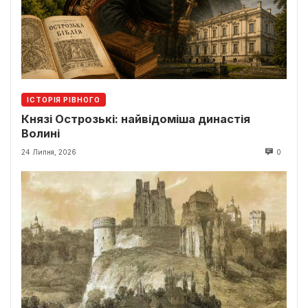
ІСТОРІЯ РІВНОГО
Князі Острозькі: найвідоміша династія
Волині
24 Липня, 2026
0