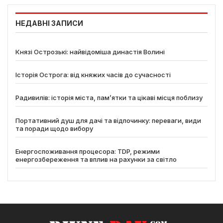
НЕДАВНІ ЗАПИСИ
Князі Острозькі: найвідоміша династія Волині
Історія Острога: від княжих часів до сучасності
Радивилів: історія міста, пам’ятки та цікаві місця поблизу
Портативний душ для дачі та відпочинку: переваги, види
та поради щодо вибору
Енергоспоживання процесора: TDP, режими
енергозбереження та вплив на рахунки за світло