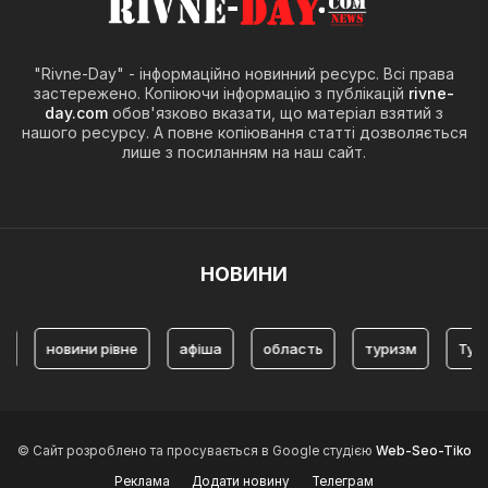
"Rivne-Day" - інформаційно новинний ресурс. Всі права
застережено. Копіюючи інформацію з публікацій
rivne-
day.com
обов'язково вказати, що матеріал взятий з
нашого ресурсу. А повне копіювання статті дозволяється
лише з посиланням на наш сайт.
НОВИНИ
вини рівне
афіша
область
туризм
Туризм Рівне
© Сайт розроблено та просувається в Google студією
Web-Seo-Tiko
Реклама
Додати новину
Телеграм