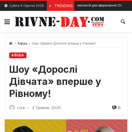
Skip
Страхові компаній для оформлення ОСЦПВ в Рівному – 
TRENDING
Субота 8 Серпня 2026
22 Квітня, 2025
to
content
Афіша
Шоу «Дорослі Дівчата» вперше у Рівному!
АФІША
Шоу «Дорослі
Дівчата» вперше у
Рівному!
0
Liza
3 Травня, 2025
—