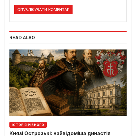
READ ALSO
ІСТОРІЯ РІВНОГО
Князі Острозькі: найвідоміша династія