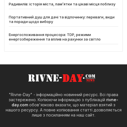
Радивилів: історія міста, пам’ятки та цікаві місця поблизу
Портативний душ для дачі та відпочинку: переваги, види
та поради щодо вибору
Енергоспоживання процесора: TDP, режими
енергозбереження та вплив на рахунки за світло
"Rivne-Day" - інформаційно новинний ресурс. Всі права
застережено. Копіюючи інформацію з публікацій
rivne-
day.com
обов'язково вказати, що матеріал взятий з
нашого ресурсу. А повне копіювання статті дозволяється
лише з посиланням на наш сайт.