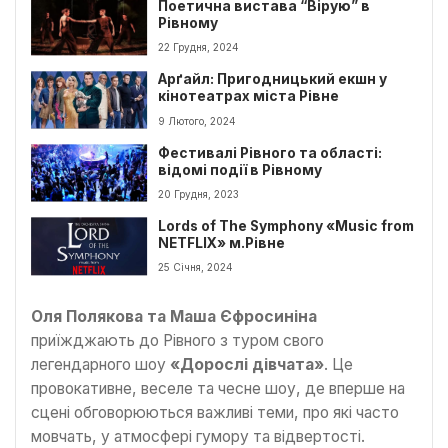
Поетична вистава “Вірую” в
Рівному
22 Грудня, 2024
Арґайл: Пригодницький екшн у
кінотеатрах міста Рівне
9 Лютого, 2024
Фестивалі Рівного та області:
відомі події в Рівному
20 Грудня, 2023
Lords of The Symphony «Music from
NETFLIX» м.Рівне
25 Січня, 2024
Оля Полякова та Маша Єфросиніна
приїжджають до Рівного з туром свого
легендарного шоу
«Дорослі дівчата»
. Це
провокативне, веселе та чесне шоу, де вперше на
сцені обговорюються важливі теми, про які часто
мовчать, у атмосфері гумору та відвертості.