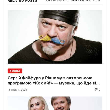
RELATED POSTS
RELATED POSTS
MORE FROM AUTHOR
АФІША
Сергій Файфура у Рівному з авторською
програмою «Кох ай!» — музика, що йде від
серця
13 Травня, 2025
0