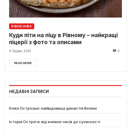
РІВНЕ ІНФО
Куди піти на піцу в Рівному – найкращі
піцерії з фото та описами
9 Грудня, 2023
0
READ MORE
НЕДАВНІ ЗАПИСИ
Князі Острозькі: найвідоміша династія Волині
Історія Острога: від княжих часів до сучасності