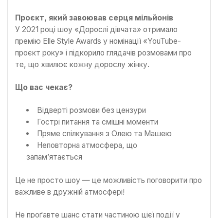
Проєкт, який завоював серця мільйонів
У 2021 році шоу «Дорослі дівчата» отримало
премію Elle Style Awards у номінації «YouTube-
проєкт року» і підкорило глядачів розмовами про
те, що хвилює кожну дорослу жінку.
Що вас чекає?
Відверті розмови без цензури
Гострі питання та смішні моменти
Пряме спілкування з Олею та Машею
Неповторна атмосфера, що
запам’ятається
Це не просто шоу — це можливість поговорити про
важливе в дружній атмосфері!
Не проґавте шанс стати частиною цієї події у