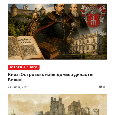
ІСТОРІЯ РІВНОГО
Князі Острозькі: найвідоміша династія
Волині
24 Липня, 2026
0