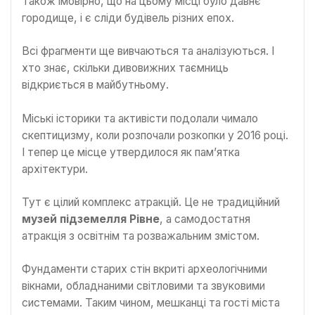
Також імовірно, що на цьому місці було давнє
городище, і є сліди будівель різних епох.
Всі фрагменти ще вивчаються та аналізуються. І
хто знає, скільки дивовижних таємниць
відкриється в майбутньому.
Міські історики та активісти подолали чимало
скептицизму, коли розпочали розкопки у 2016 році.
І тепер це місце утвердилося як пам’ятка
архітектури.
Тут є цілий комплекс атракцій. Це не традиційний
музей підземелля Рівне
, а самодостатня
атракція з освітнім та розважальним змістом.
Фундаменти старих стін вкриті археологічними
вікнами, обладнаними світловими та звуковими
системами. Таким чином, мешканці та гості міста