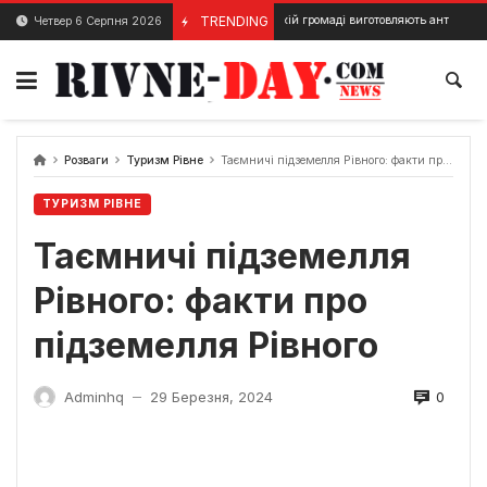
Skip
У Сарненській громаді виготовляють антидронові плащі
TRENDING
Четвер 6 Серпня 2026
3 Вересня, 2024
to
content
Розваги
Туризм Рівне
Таємничі підземелля Рівного: факти про підземелля Рівного
ТУРИЗМ РІВНЕ
Таємничі підземелля
Рівного: факти про
підземелля Рівного
0
Adminhq
29 Березня, 2024
—