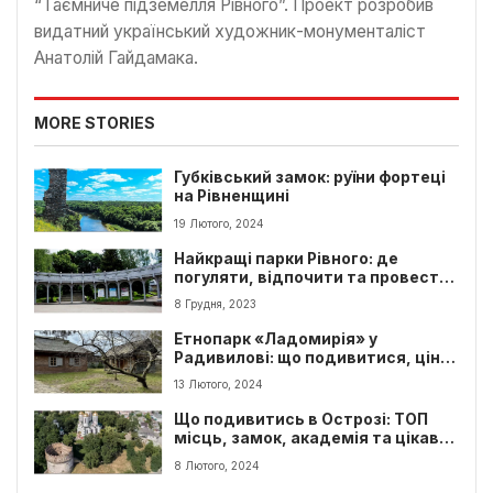
“Таємниче підземелля Рівного”. Проект розробив
видатний український художник-монументаліст
Анатолій Гайдамака.
MORE STORIES
Губківський замок: руїни фортеці
на Рівненщині
19 Лютого, 2024
Найкращі парки Рівного: де
погуляти, відпочити та провести
час із сім’єю
8 Грудня, 2023
Етнопарк «Ладомирія» у
Радивилові: що подивитися, ціни,
музей і майстер-класи
13 Лютого, 2024
Що подивитись в Острозі: ТОП
місць, замок, академія та цікаві
локаці
8 Лютого, 2024