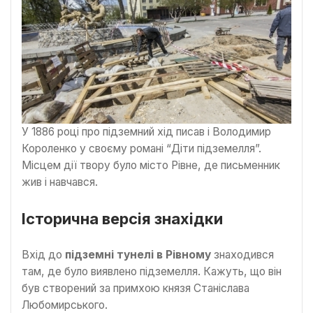
У 1886 році про підземний хід писав і Володимир
Короленко у своєму романі “Діти підземелля”.
Місцем дії твору було місто Рівне, де письменник
жив і навчався.
Історична версія знахідки
Вхід до
підземні тунелі в Рівному
знаходився
там, де було виявлено підземелля. Кажуть, що він
був створений за примхою князя Станіслава
Любомирського.