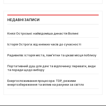
НЕДАВНІ ЗАПИСИ
Князі Острозькі: найвідоміша династія Волині
Історія Острога: від княжих часів до сучасності
Радивилів: історія міста, пам’ятки та цікаві місця поблизу
Портативний душ для дачі та відпочинку: переваги, види
та поради щодо вибору
Енергоспоживання процесора: TDP, режими
енергозбереження та вплив на рахунки за світло