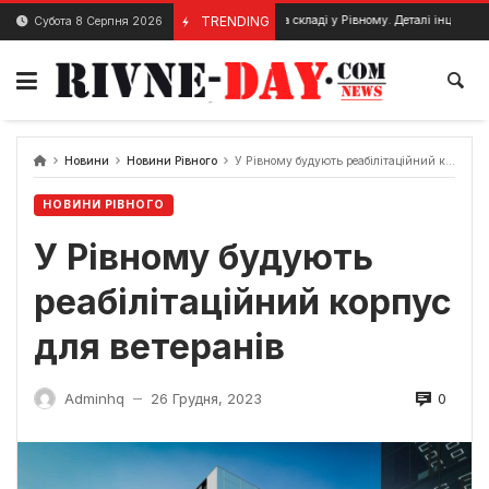
Skip
Пожежа на складі у Рівному. Деталі інциденту
TRENDING
Субота 8 Серпня 2026
2 Грудня, 2023
26 К
to
content
Новини
Новини Рівного
У Рівному будують реабілітаційний корпус для ветеранів
НОВИНИ РІВНОГО
У Рівному будують
реабілітаційний корпус
для ветеранів
0
Adminhq
26 Грудня, 2023
—