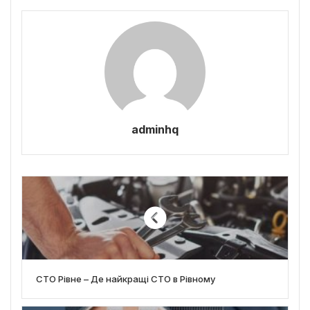
adminhq
СТО Рівне – Де найкращі СТО в Рівному