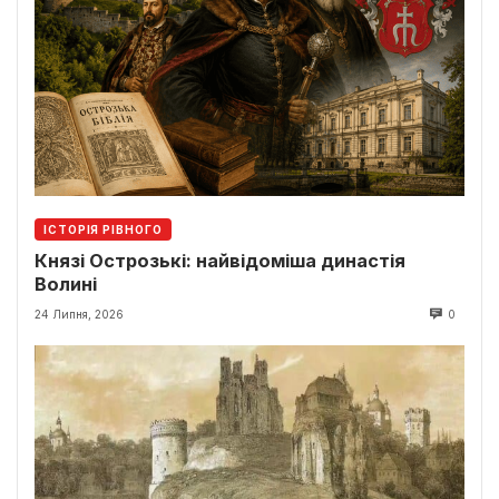
ІСТОРІЯ РІВНОГО
Князі Острозькі: найвідоміша династія
Волині
24 Липня, 2026
0