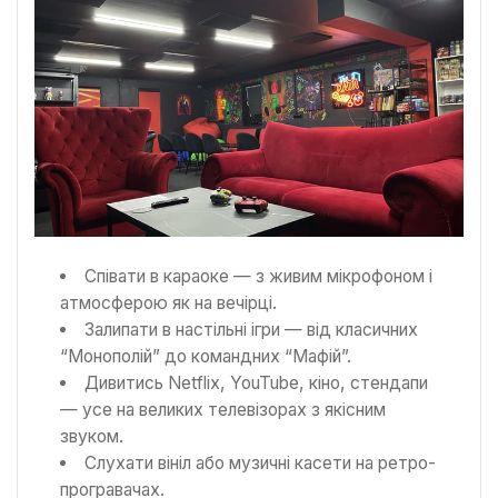
Співати в караоке — з живим мікрофоном і
атмосферою як на вечірці.
Залипати в настільні ігри — від класичних
“Монополій” до командних “Мафій”.
Дивитись Netflix, YouTube, кіно, стендапи
— усе на великих телевізорах з якісним
звуком.
Слухати вініл або музичні касети на ретро-
програвачах.