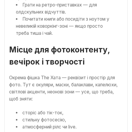
Грати на ретро-приставках — для
олдскульних відчуттів.
Почитати книги або посидіти з ноутом у
невеликій коворкінг-зоні — якщо просто
треба тиша і чай.
Місце для фотоконтенту,
вечірок і творчості
Окрема фішка The Хата — реквізит і простір для
фото. Тут є окуляри, маски, балаклави, капелюхи,
світлові акценти, неонові зони — усе, що треба,
щоб зняти:
сторіс або тік-ток,
стильну фотосесію,
атмосферний рілс чи live.