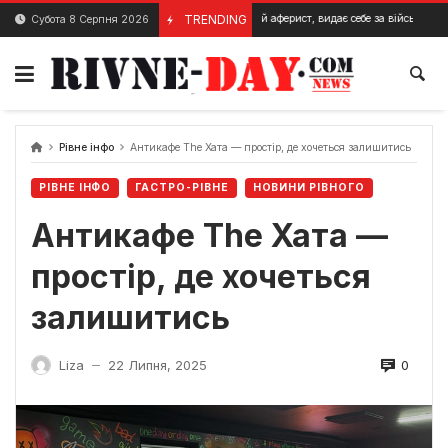
Skip
Рівненський аферист, видає себе за військового
TRENDING
Субота 8 Серпня 2026
21 Лютого, 2024
5 Лютого
to
content
Рівне інфо
Антикафе The Хата — простір, де хочеться залишитись
РІВНЕ ІНФО
ГАСТРО-РІВНЕ
НОВИНИ РІВНОГО
Антикафе The Хата —
простір, де хочеться
залишитись
0
Liza
22 Липня, 2025
—