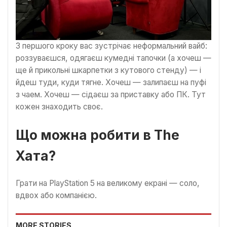
З першого кроку вас зустрічає неформальний вайб:
роззуваєшся, одягаєш кумедні тапочки (а хочеш —
ще й прикольні шкарпетки з кутового стенду) — і
йдеш туди, куди тягне. Хочеш — залипаєш на пуфі
з чаем. Хочеш — сідаєш за приставку або ПК. Тут
кожен знаходить своє.
Що можна робити в The
Хата?
Грати на PlayStation 5 на великому екрані — соло,
вдвох або компанією.
MORE STORIES