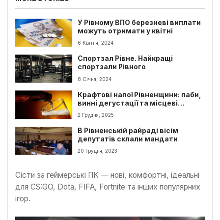
У Рівному ВПО березневі виплати
можуть отримати у квітні
6 Квітня, 2024
Спортзал Рівне. Найкращі
спортзали Рівного
8 Січня, 2024
Крафтові напої Рівненщини: паби,
винні дегустації та місцеві
виробники
2 Грудня, 2025
В Рівненській райраді вісім
депутатів склали мандати
20 Грудня, 2023
Сісти за геймерські ПК — нові, комфортні, ідеальні
для CS:GO, Dota, FIFA, Fortnite та інших популярних
ігор.