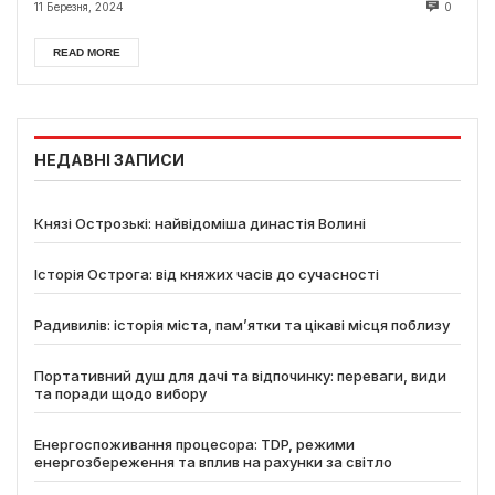
11 Березня, 2024
0
READ MORE
НЕДАВНІ ЗАПИСИ
Князі Острозькі: найвідоміша династія Волині
Історія Острога: від княжих часів до сучасності
Радивилів: історія міста, пам’ятки та цікаві місця поблизу
Портативний душ для дачі та відпочинку: переваги, види
та поради щодо вибору
Енергоспоживання процесора: TDP, режими
енергозбереження та вплив на рахунки за світло