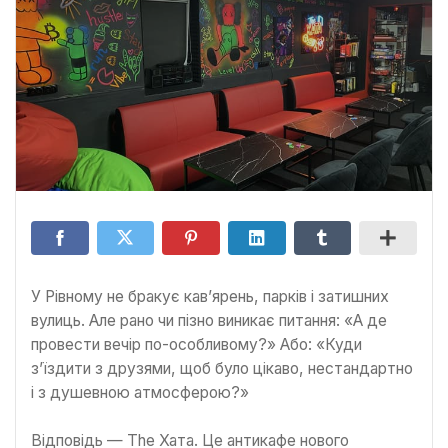
У Рівному не бракує кав’ярень, парків і затишних
вулиць. Але рано чи пізно виникає питання: «А де
провести вечір по-особливому?» Або: «Куди
з’їздити з друзями, щоб було цікаво, нестандартно
і з душевною атмосферою?»
Відповідь — The Хата. Це антикафе нового