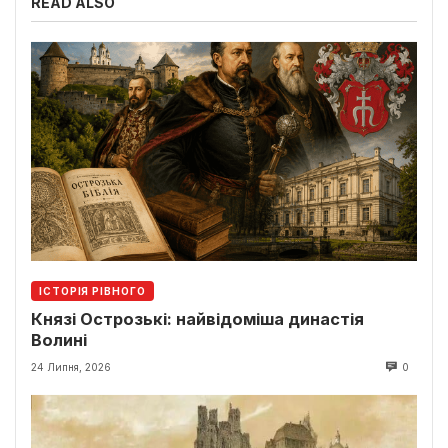
READ ALSO
ІСТОРІЯ РІВНОГО
Князі Острозькі: найвідоміша династія
Волині
24 Липня, 2026
0