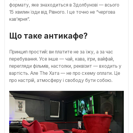
формату, яке знаходиться в Здолбунові — всього
15 хвилин їзди від Рівного. І це точно не “чергова
кавʼярня”.
Що таке антикафе?
Принцип простий: ви платите не за їжу, а за час
перебування. Усе інше — чай, кава, ігри, вайфай,
перегляди фільмів, настолки, реквізит — входить у
вартість. Але The Хата — не про схему оплати. Це
про настрій, атмосферу і свободу бути собою.