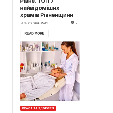
Рівне. ТОП 7
найвідоміших
храмів Рівненщини
0
13 Листопада, 2024
READ MORE
КРАСА ТА ЗДОРОВ'Я