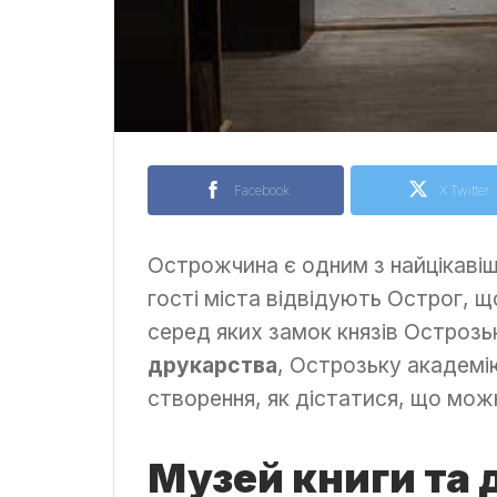
Facebook
X Twitter
Острожчина є одним з найцікавіши
гості міста відвідують Острог, щ
серед яких замок князів Остроз
друкарства
, Острозьку академію
створення, як дістатися, що мо
Музей книги та 