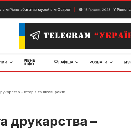
не збагатив музей в м.Острог
У Рівненській обл
15 Грудня, 2023
РІВНЕ
ИКИ
АФІША
РОЗВАГИ
БІЗ
ІНФО
рукарства – історія та цікаві факти
а друкарства –