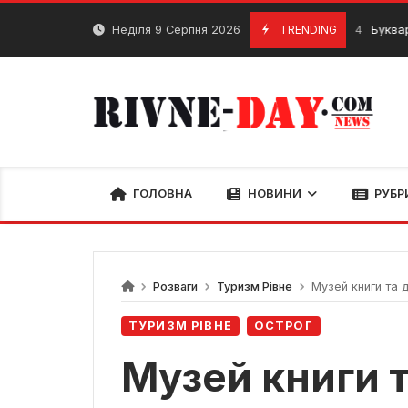
Skip
to
Неділя 9 Серпня 2026
TRENDING
Буквар з м.Рів
22 Січня, 2024
content
ГОЛОВНА
НОВИНИ
РУБР
Розваги
Туризм Рівне
Музей книги та д
ТУРИЗМ РІВНЕ
ОСТРОГ
Музей книги т