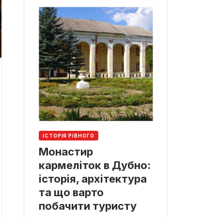
ІСТОРІЯ РІВНОГО
Монастир
кармеліток в Дубно:
історія, архітектура
та що варто
побачити туристу