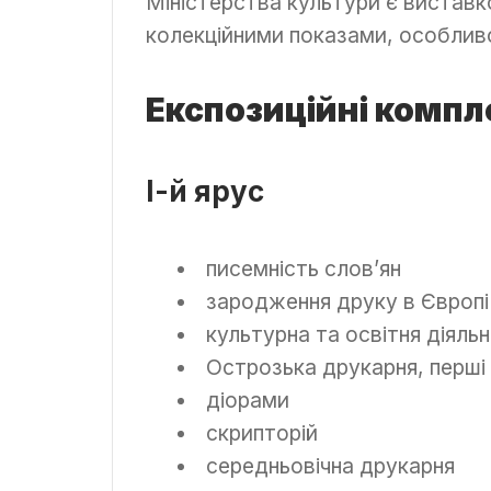
Міністерства культури є виставк
колекційними показами, особливо
Експозиційні компл
І-й ярус
писемність слов’ян
зародження друку в Європі
культурна та освітня діяль
Острозька друкарня, перші
діорами
скрипторій
середньовічна друкарня