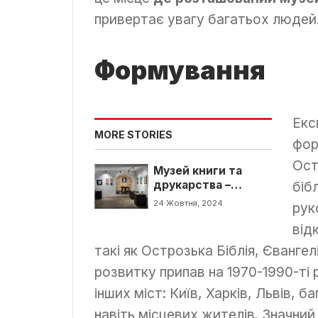
привертає увагу багатьох людей
Формування
Екс
MORE STORIES
фор
Ост
Музей книги та
друкарства –
біб
історія та цікаві
24 Жовтня, 2024
руко
факти
від
такі як Острозька Біблія, Єванге
розвитку припав на 1970-1990-ті 
інших міст: Київ, Харків, Львів, 
навіть місцевих жителів. Значни