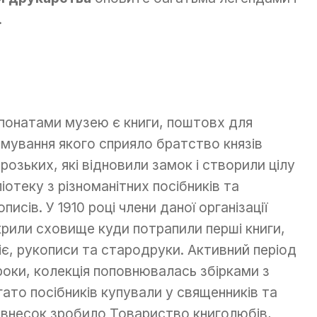
.
понатами музею є книги, поштовх для
мування якого сприяло братство князів
розьких, які відновили замок і створили цілу
ліотеку з різноманітних посібників та
писів. У 1910 році члени даної організації
крили сховище куди потрапили перші книги,
ліє, рукописи та стародруки. Активний період
роки, колекція поповнювалась збірками з
багато посібників купували у священників та
й внесок зробило Товариство книголюбів,