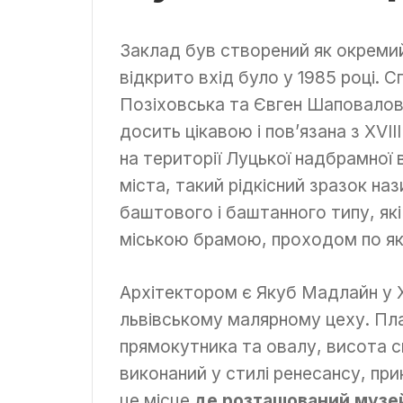
Заклад був створений як окреми
відкрито вхід було у 1985 році. 
Позіховська та Євген Шаповало
досить цікавою і пов’язана з XVI
на території Луцької надбрамної
міста, такий рідкісний зразок на
баштового і баштанного типу, як
міською брамою, проходом по я
Архітектором є Якуб Мадлайн у X
львівському малярному цеху. Пла
прямокутника та овалу, висота с
виконаний у стилі ренесансу, пр
це місце
де розташований музе