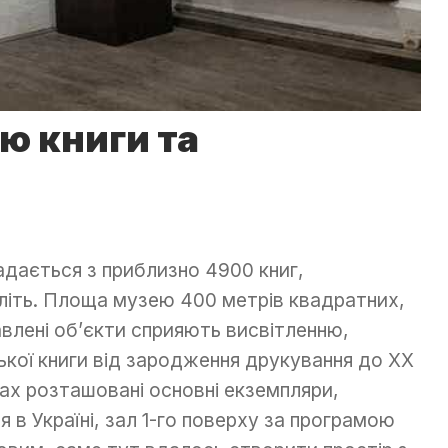
ю книги та
дається з приблизно 4900 книг,
толіть. Площа музею 400 метрів квадратних,
авлені об’єкти сприяють висвітленню,
ької книги від зародження друкування до ХХ
хах розташовані основні екземпляри,
я в Україні, зал 1-го поверху за програмою