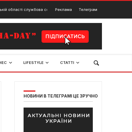
асті службова собака знайшла 2 кг наркотиків
Реклама
Телеграм
П
3 Травня, 2025
НЕС
LIFESTYLE
СТАТТІ
НОВИНИ В ТЕЛЕГРАМІ ЦЕ ЗРУЧНО