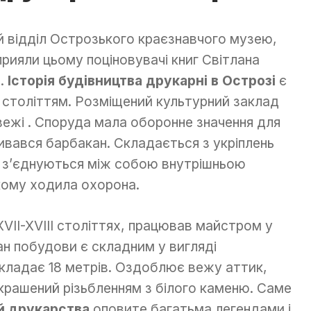
й відділ Острозького краєзнавчого музею,
Сприяли цьому поціновувачі книг Світлана
в.
Історія будівництва друкарні в Острозі
є
II століттям. Розміщений культурний заклад
 вежі . Споруда мала оборонне значення для
зивався барбакан. Складається з укріплень
і з’єднуються між собою внутрішньою
кому ходила охорона.
VII-XVIII століттях, працював майстром у
н побудови є складним у вигляді
кладає 18 метрів. Оздоблює вежу аттик,
икрашений різьбленням з білого каменю. Саме
й друкарства
оповите багатьма легендами і