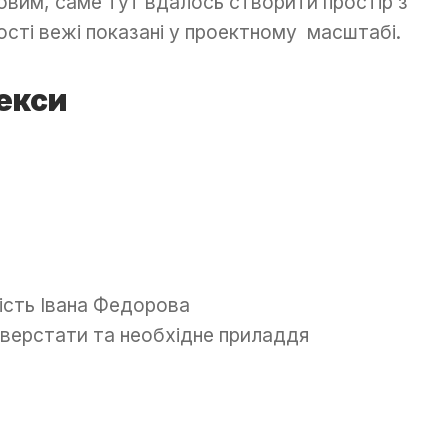
овим, саме тут вдалось створити простір з
сті вежі показані у проектному масштабі.
екси
ність Івана Федорова
 верстати та необхідне приладдя