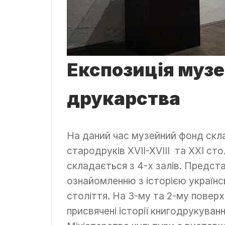
Експозиція музе
друкарства
На даний час музейний фонд скла
стародруків XVII-XVIII та XXI с
складається з 4-х залів. Предст
ознайомленню з історією українс
століття. На 3-му та 2-му повер
присвячені історії книгодрукуванн