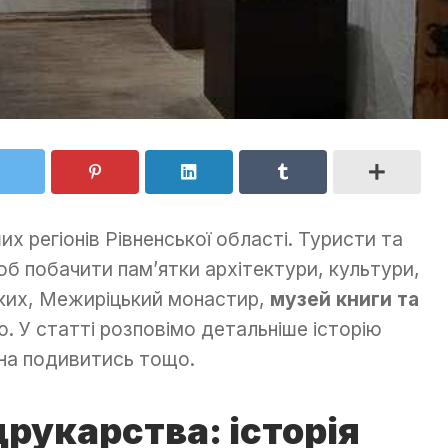
х регіонів Рівненської області. Туристи та
об побачити пам’ятки архітектури, культури,
ьких, Межиріцький монастир,
музей книги та
. У статті розповімо детальніше історію
жна подивитись тощо.
друкарства: історія