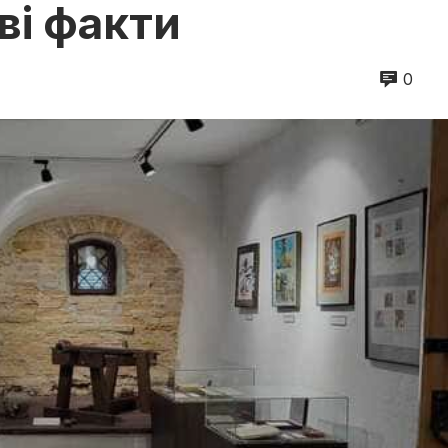
аві факти
0