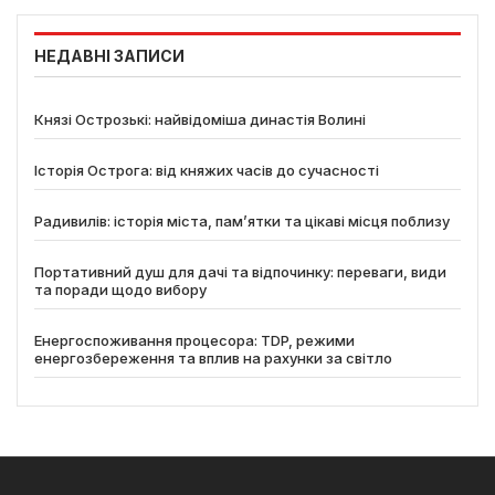
НЕДАВНІ ЗАПИСИ
Князі Острозькі: найвідоміша династія Волині
Історія Острога: від княжих часів до сучасності
Радивилів: історія міста, пам’ятки та цікаві місця поблизу
Портативний душ для дачі та відпочинку: переваги, види
та поради щодо вибору
Енергоспоживання процесора: TDP, режими
енергозбереження та вплив на рахунки за світло