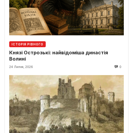
ІСТОРІЯ РІВНОГО
Князі Острозькі: найвідоміша династія
Волині
24 Липня, 2026
0