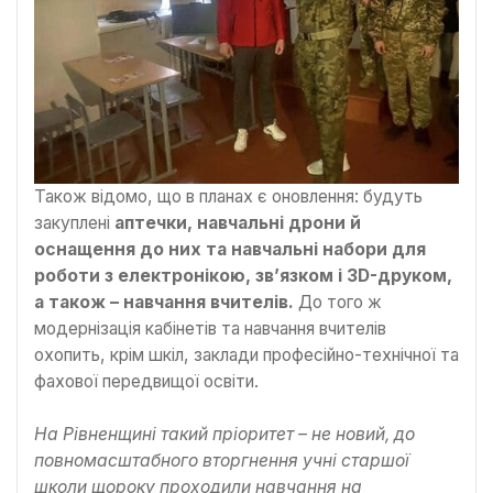
Також відомо, що в планах є оновлення: будуть
закуплені
аптечки, навчальні дрони й
оснащення до них та навчальні набори для
роботи з електронікою, зв’язком і 3D-друком,
а також – навчання вчителів.
До того ж
модернізація кабінетів та навчання вчителів
охопить, крім шкіл, заклади професійно-технічної та
фахової передвищої освіти.
На Рівненщині такий пріоритет – не новий, до
повномасштабного вторгнення учні старшої
школи щороку проходили навчання на