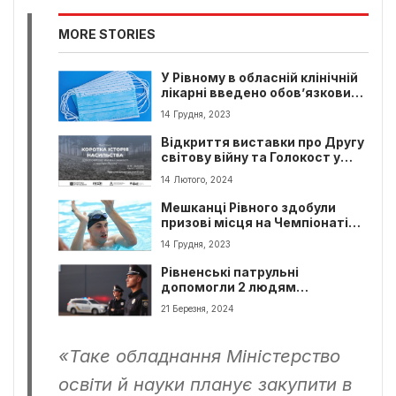
MORE STORIES
У Рівному в обласній клінічній
лікарні введено обов’язковий
режим носіння масок.
14 Грудня, 2023
Відкриття виставки про Другу
світову війну та Голокост у
Рівному
14 Лютого, 2024
Мешканці Рівного здобули
призові місця на Чемпіонаті
України з плавання
14 Грудня, 2023
Рівненські патрульні
допомогли 2 людям
повернутися додому
21 Березня, 2024
«Таке обладнання Міністерство
освіти й науки планує закупити в