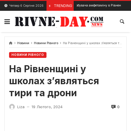
Skip
Затримано збувача амфетаміну в Рівненському районі
TRENDING
Четвер 6 Серпня 2026
27 Січня, 2024
to
content
Новини
Новини Рівного
На Рівненщині у школах з’являться тири та дрони
НОВИНИ РІВНОГО
На Рівненщині у
школах з’являться
тири та дрони
0
Liza
19 Лютого, 2024
—