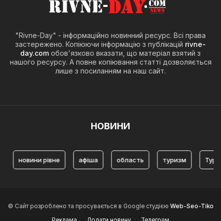
"Rivne-Day" - інформаційно новинний ресурс. Всі права
застережено. Копіюючи інформацію з публікацій
rivne-
day.com
обов'язково вказати, що матеріал взятий з
нашого ресурсу. А повне копіювання статті дозволяється
лише з посиланням на наш сайт.
НОВИНИ
ини рівне
афіша
область
туризм
Туризм Рівне
© Сайт розроблено та просувається в Google студією
Web-Seo-Tiko
Реклама
Додати новину
Телеграм