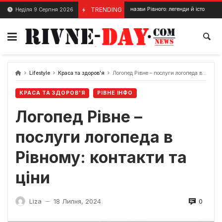
Skip
Походження назви Рівного: легенди й історичні факти
TRENDING
Неділя 9 Серпня 2026
7 Лютого, 2024
to
content
Lifestyle
Краса та здоров'я
Логопед Рівне – послуги логопеда в Рівному: контакти та ціни
КРАСА ТА ЗДОРОВ'Я
РІВНЕ ІНФО
Логопед Рівне –
послуги логопеда в
Рівному: контакти та
ціни
0
Liza
18 Липня, 2024
—