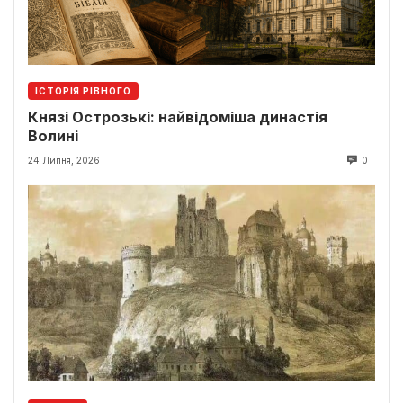
ІСТОРІЯ РІВНОГО
Князі Острозькі: найвідоміша династія
Волині
24 Липня, 2026
0