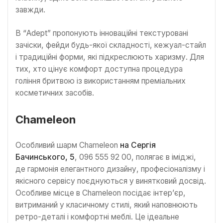
завжди.
В “Adept” пропонують інноваційні текстуровані
зачіски, фейди будь-якої складності, кежуал-стайл
і традиційні форми, які підкреслюють харизму. Для
тих, хто цінує комфорт доступна процедура
гоління бритвою із використанням преміальних
косметичних засобів.
Chameleon
Особливий шарм Chameleon
на Сергія
Бачинського, 5
, 096 555 92 00, полягає в іміджі,
де гармонія елегантного дизайну, професіоналізму і
якісного сервісу поєднуються у винятковий досвід.
Особливе місце в Chameleon посідає інтер’єр,
витриманий у класичному стилі, який наповнюють
ретро-деталі і комфортні меблі. Це ідеальне