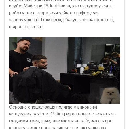
клубу. Майстри “Adept” вкладають душу у свою
роботу, не створюючи зайвого пафосу чи
зарозумілості. Їхній підхід базується на простоті,
щирості і якості.
Основна спеціалізація полягає у виконанні
вишуканих зачісок. Майстри ретельно стежать за
модними трендами, але ніколи не забувають про
класику, адже вона залишається актуальною