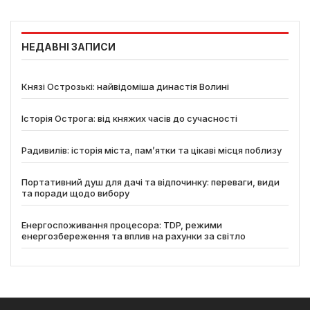
НЕДАВНІ ЗАПИСИ
Князі Острозькі: найвідоміша династія Волині
Історія Острога: від княжих часів до сучасності
Радивилів: історія міста, пам’ятки та цікаві місця поблизу
Портативний душ для дачі та відпочинку: переваги, види
та поради щодо вибору
Енергоспоживання процесора: TDP, режими
енергозбереження та вплив на рахунки за світло