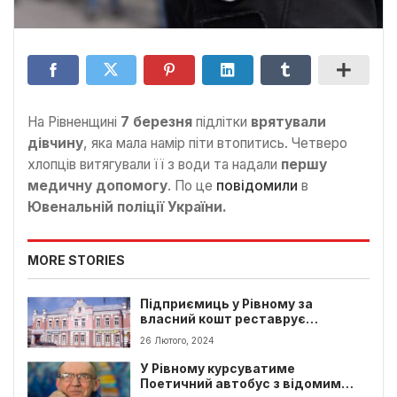
На Рівненщині
7 березня
підлітки
врятували
дівчину
, яка мала намір піти втопитись. Четверо
хлопців витягували її з води та надали
першу
медичну допомогу
. По це
повідомили
в
Ювенальній поліції України.
MORE STORIES
Підприємиць у Рівному за
власний кошт реставрує
історичну будівлю
26 Лютого, 2024
У Рівному курсуватиме
Поетичний автобус з відомим