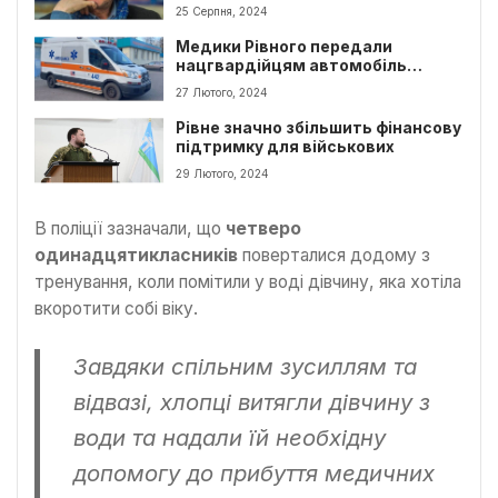
письменником
25 Серпня, 2024
Медики Рівного передали
нацгвардійцям автомобіль
швидкої допомоги
27 Лютого, 2024
Рівне значно збільшить фінансову
підтримку для військових
29 Лютого, 2024
В поліції зазначали, що
четверо
одинадцятикласників
поверталися додому з
тренування, коли помітили у воді дівчину, яка хотіла
вкоротити собі віку.
Завдяки спільним зусиллям та
відвазі, хлопці витягли дівчину з
води та надали їй необхідну
допомогу до прибуття медичних