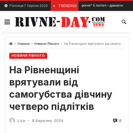
Skip
Вистава “Брехня” 6 лютого – драматичний театр
TRENDING
П’ятниця 7 Серпня 2026
1 Лютого, 2024
to
content
Новини
Новини Рівного
На Рівненщині врятували від самогубства дівчину четверо підлітків
НОВИНИ РІВНОГО
На Рівненщині
врятували від
самогубства дівчину
четверо підлітків
0
Liza
8 Березня, 2024
—