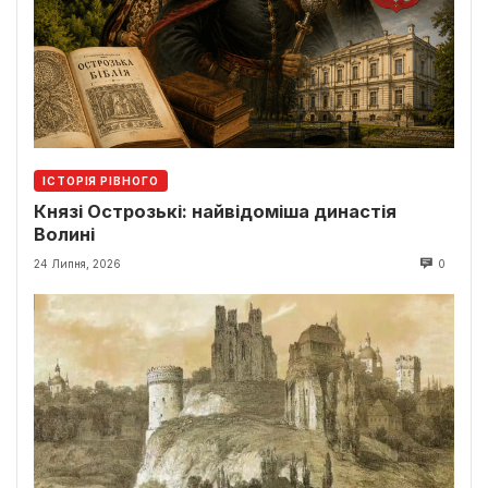
ІСТОРІЯ РІВНОГО
Князі Острозькі: найвідоміша династія
Волині
24 Липня, 2026
0