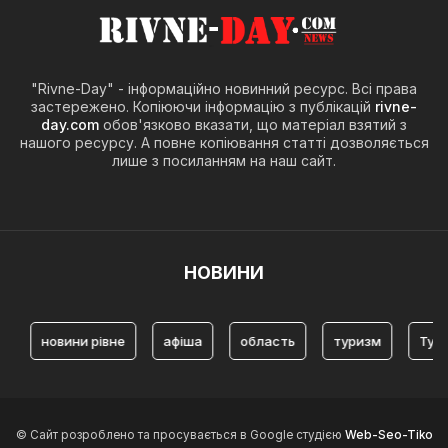
"Rivne-Day" - інформаційно новинний ресурс. Всі права
застережено. Копіюючи інформацію з публікацій
rivne-
day.com
обов'язково вказати, що матеріал взятий з
нашого ресурсу. А повне копіювання статті дозволяється
лише з посиланням на наш сайт.
НОВИНИ
вини рівне
афіша
область
туризм
Туризм Рівн
© Сайт розроблено та просувається в Google студією
Web-Seo-Tiko