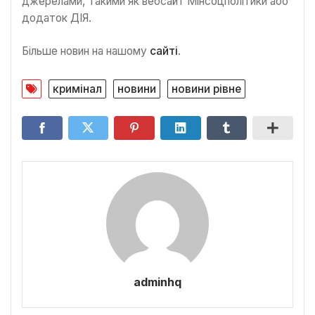
джерелами, такими як вебсайт Мінсоцполітики або
додаток ДІЯ.
Більше новин на нашому
сайті
.
кримінал
новини
новини рівне
adminhq