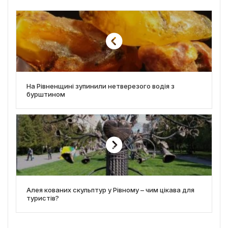
На Рівненщині зупинили нетверезого водія з
бурштином
Алея кованих скульптур у Рівному – чим цікава для
туристів?