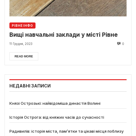
РІВНЕ ІНФО
Вищі навчальні заклади у місті Рівне
11 Грудня, 2023
0
READ MORE
НЕДАВНІ ЗАПИСИ
Князі Острозькі: найвідоміша династія Волині
Історія Острога: від княжих часів до сучасності
Радивилів: історія міста, пам’ятки та цікаві місця поблизу