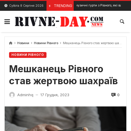
Skip
Кращі музичні гурти з Рівного, які варто послухати
TRENDING
Субота 8 Серпня 2026
25 Березня, 2025
to
content
Новини
Новини Рівного
Мешканець Рівного став жертвою шахраїв
НОВИНИ РІВНОГО
Мешканець Рівного
став жертвою шахраїв
0
Adminhq
17 Грудня, 2023
—