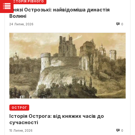
ІСТОРІЯ РІВНОГО
Князі Острозькі: найвідоміша династія
Волині
24 Липня, 2026
0
ОСТРОГ
Історія Острога: від княжих часів до
сучасності
15 Липня, 2026
0