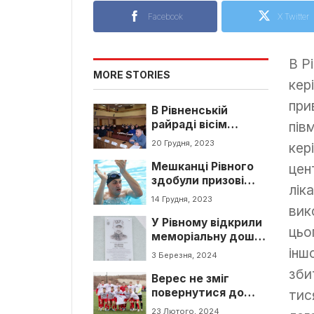
Facebook
X Twitter
В Р
MORE STORIES
кер
при
В Рівненській
райраді вісім
пів
депутатів склали
20 Грудня, 2023
кер
мандати
Мешканці Рівного
цен
здобули призові
лік
місця на Чемпіонаті
14 Грудня, 2023
України з плавання
вик
У Рівному відкрили
цьо
меморіальну дошку
загиблому
інш
3 Березня, 2024
захиснику
зби
Верес не зміг
повернутися до
тис
топ-10 в турнірній
23 Лютого, 2024