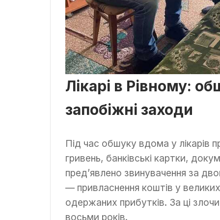
Лікарі в Рівному: о
запобіжні заходи
Під час обшуку вдома у лікарів 
гривень, банківські картки, док
пред’явлено звинувачення за дв
— привласнення коштів у великих
одержаних прибутків. За ці злочи
восьми років.