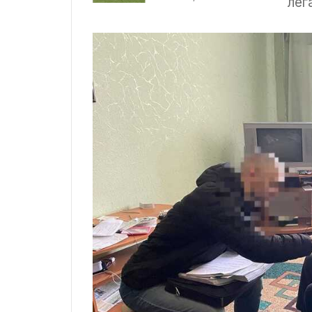
лег
таблиці