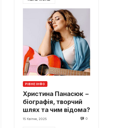
РІВНЕ ІНФО
Христина Панасюк −
біографія, творчий
шлях та чим відома?
0
15 Квітня, 2025