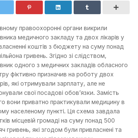
івному правоохоронні органи викрили
івника медичного закладу та двох лікарів у
власненні коштів з бюджету на суму понад
мільйона гривень. Згідно зі слідством,
івник одного з медичних закладів обласного
тру фіктивно призначив на роботу двох
арів, які отримували зарплату, але не
онували свої посадові обов’язки. Замість
го вони приватно практикували медицину в
ому населеному пункті. Ця схема завдала
тків місцевій громаді на суму понад 500
яч гривень, які згодом були привласнені та