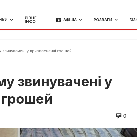
РІВНЕ
ИКИ
АФІША
РОЗВАГИ
БІЗ
ІНФО
у звинувачені у привласненні грошей
ому звинувачені у
 грошей
0