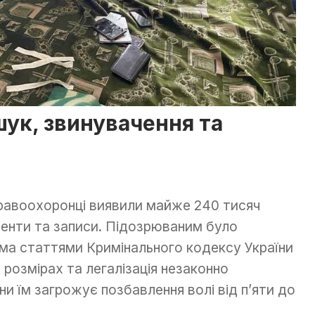
бшук, звинувачення та
правоохоронці виявили майже 240 тисяч
ументи та записи. Підозрюваним було
ома статтями Кримінального кодексу України
 розмірах та легалізація незаконно
ни їм загрожує позбавлення волі від п’яти до