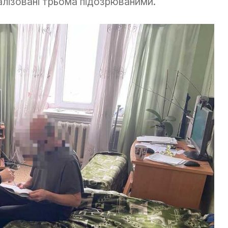
алізовані трьома підозрюваними.