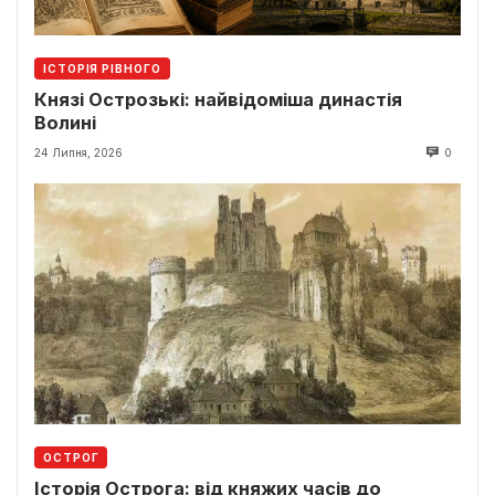
ІСТОРІЯ РІВНОГО
Князі Острозькі: найвідоміша династія
Волині
24 Липня, 2026
0
ОСТРОГ
Історія Острога: від княжих часів до