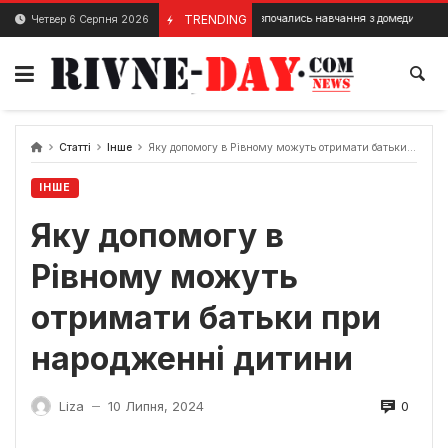
Skip
У Рівному розпочались навчання з домедичної допомоги
TRENDING
Четвер 6 Серпня 2026
10 Січня, 2024
to
content
Статті
Інше
Яку допомогу в Рівному можуть отримати батьки при народженні дитини
ІНШЕ
Яку допомогу в
Рівному можуть
отримати батьки при
народженні дитини
0
Liza
10 Липня, 2024
—