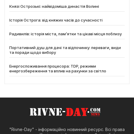
Князі Острозькі: найвідоміша династія Волині
Історія Острога: від княжих часів до сучасності
Радивилів: історія міста, пам’ятки та цікаві місця поблизу
Портативний душ для дачі та відпочинку: переваги, види
та поради щодо вибору
Енергоспоживання процесора: TDP, режими
енергозбереження та вплив на рахунки за світло
"Rivne-Day" - інформаційно новинний ресурс. Всі права