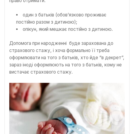
право отримати:
один з батьків (обов’язково проживає
постійно разом з дитиною);
опікун, який мешкає постійно з дитиною.
Допомога при народженні буде зарахована до
страхового стажу, і хоча формально її треба
оформлювати на того з батьків, хто йде “в декрет”,
зараз іноді оформлюють на того з батьків, кому не
вистачає страхового стажу.