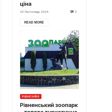
ціна
0
20 Листопада, 2024
READ MORE
РІВНЕ ІНФО
Рівненський зоопарк
– топова туристична