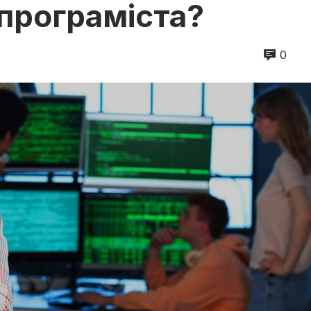
 програміста?
0