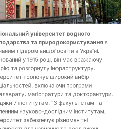
іональний університет водного
подарства та природокористування
є
наним лідером вищої освіти в Україні.
нований у 1915 році, він має вражаючу
орію та розгорнуту інфраструктуру.
верситет пропонує широкий вибір
ціальностей, включаючи програми
алаврату, магістратури та докторантури.
дяки 7 інститутам, 13 факультетам та
ленним науково-дослідним інститутам,
верситет забезпечує різноманітні
ливості для навчання та досліджень.