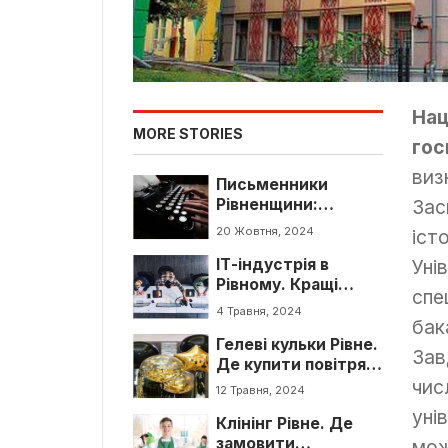
Нац
MORE STORIES
гос
виз
Письменники
Рівненщини:
Зас
найвідоміші
20 Жовтня, 2024
іст
українські автори
ІТ-індустрія в
родом з Рівненської
Уні
Рівному. Кращі
області
спе
аутсорсингові
4 Травня, 2024
компанії в м.Рівне
бак
Гелеві кульки Рівне.
Зав
Де купити повітряні
кулі в Рівному
чис
12 Травня, 2024
уні
Клінінг Рівне. Де
замовити
мож