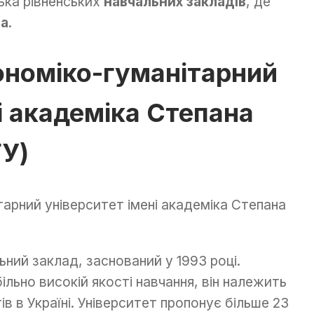
лька рівненських
навчальних закладів
, де
та
.
номіко-гуманітарний
і академіка Степана
У)
ний заклад, заснований у 1993 році.
абільно високій якості навчання, він належить
ів в Україні. Університет пропонує більше 23