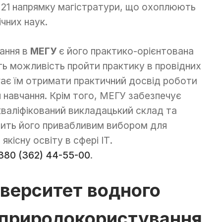
 21 напрямку магістратури, що охоплюють
ічних наук.
чання в
МЕГУ
є його практико-орієнтована
ь можливість пройти практику в провідних
гає їм отримати практичний досвід роботи
я навчання. Крім того, МЕГУ забезпечує
окваліфікований викладацький склад та
обить його привабливим вибором для
кісну освіту в сфері ІТ.
380 (362) 44-55-00
.
іверситет водного
 природокористування