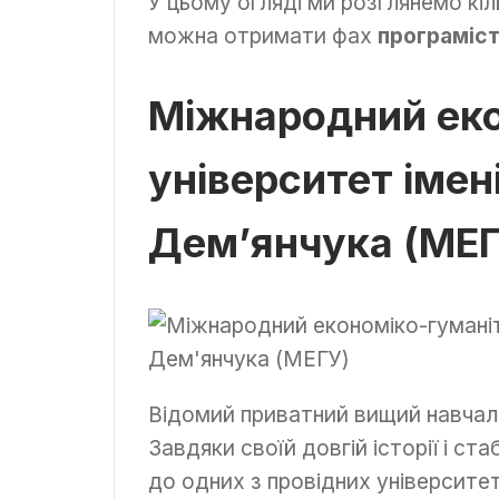
У цьому огляді ми розглянемо кі
можна отримати фах
програміс
Міжнародний еко
університет імен
Дем’янчука (МЕГ
Відомий приватний вищий навчаль
Завдяки своїй довгій історії і ст
до одних з провідних університет