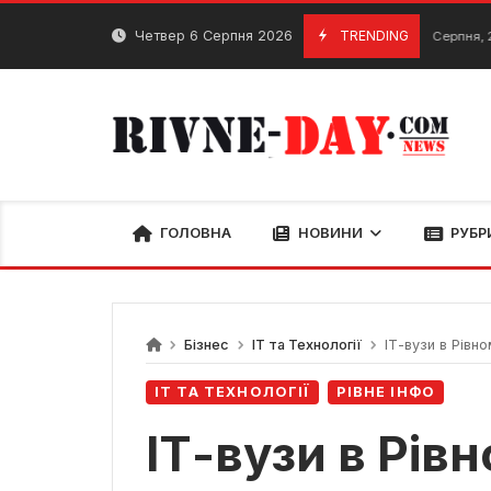
Skip
to
ь Рівненщини, які варто відвідати кожному
Четвер 6 Серпня 2026
TRENDING
Попу
4 Серпня, 2024
content
ГОЛОВНА
НОВИНИ
РУБР
Бізнес
ІТ та Технології
ІТ-вузи в Рівно
ІТ ТА ТЕХНОЛОГІЇ
РІВНЕ ІНФО
ІТ-вузи в Рівн