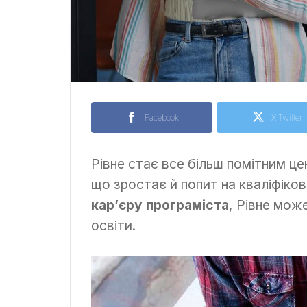
Facebook
X Twitter
Рівне стає все більш помітним ц
що зростає й попит на кваліфікова
кар’єру програміста
, Рівне мож
освіти.