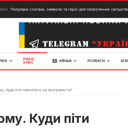
лярні слогани, символи та герої для патріотичних світшотів
24 
РІВНЕ
ИКИ
АФІША
РОЗВАГИ
БІЗ
ІНФО
му. Куди піти навчатись на програміста?
ому. Куди піти