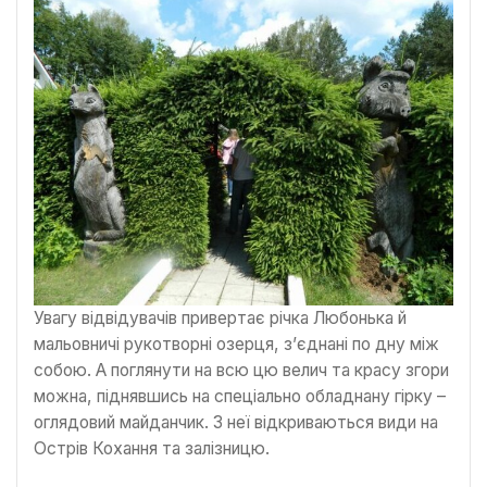
Увагу відвідувачів привертає річка Любонька й
мальовничі рукотворні озерця, з’єднані по дну між
собою. А поглянути на всю цю велич та красу згори
можна, піднявшись на спеціально обладнану гірку –
оглядовий майданчик. З неї відкриваються види на
Острів Кохання та залізницю.