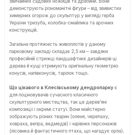
звичайних садових ножиців та драбини. Вони
демонструють різноманітні фігури – від звивистих
химерних огорож до скульптур у вигляді герба
України тризуба, колобка-смайлика та арочних
конструкцій.
Загальна протяжність живоплотів у даному
парковому закладі складає 2,5 км – завдяки
професійній стрижці ландшафтних дизайнерів ці
дерева й кущі отримують оригінальну геометрію
конусів, напівконусів, тарілок тощо.
Що цікавого в Клесівському дендропарку
є
для поціновувачів сучасного класичного
скульптурного мистецтва, так це дерев’яні
композиції і окремі статуї. Вони майстерно
зображують різних тварин (оленя, черепаху,
ховраха, вепра, ведмедів) і чарівних персонажів
(лісовика й фантастичного птаха, що нагадує орла).