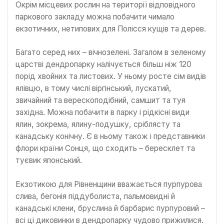
Окрім місцевих рослин на території відповідного
паркового закладу можна побачити чимало
екзотичних, нетипових для Полісся кущів та дерев.
Багато серед них – вічнозелені. Загалом в зеленому
царстві дендропарку налічується більш ніж 120
порід хвойних та листових. У ньому росте сім видів
ялівцю, в тому числі віргінський, лускатий,
звичайний та верескоподібний, самшит та туя
західна. Можна побачити в парку і рідкісні види
ялин, зокрема, ялину-подушку, сріблясту та
канадську конічну. Є в ньому також і представники
флори країни Сонця, що сходить – бересклет та
туєвик японський.
Екзотикою для Рівненщини вважається пурпурова
слива, бегонія піддуболиста, пальмовидні й
канадські клени, бруслина й барбарис пурпуровий –
всі ці диковинки в дендропарку чудово прижилися.