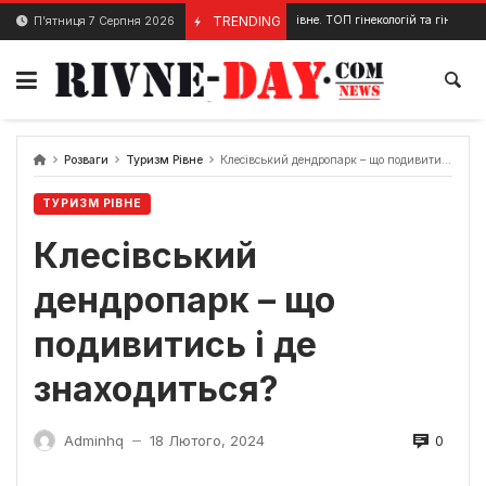
Skip
Гінеколог Рівне. ТОП гінекологій та гінекологів Рівного
TRENDING
П’ятниця 7 Серпня 2026
16 Березня, 2024
to
content
Розваги
Туризм Рівне
Клесівський дендропарк – що подивитись і де знаходиться?
ТУРИЗМ РІВНЕ
Клесівський
дендропарк – що
подивитись і де
знаходиться?
0
Adminhq
18 Лютого, 2024
—