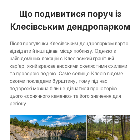
Що подивитися поруч із
Клесівським дендропарком
Після прогулянки Клесівським дендропарком варто
відвідати й інші цікаві місця поблизу. Однією з
найвідоміших локацій є Клесівський гранітний
кар’єр, який вражає високими скелястими схилами
та прозорою водою. Саме селище Клесів відоме
своїми покладами бурштину, тому під час
подорожі можна більше дізнатися про історію
цього «сонячного каменю» та його значення для
регіону.