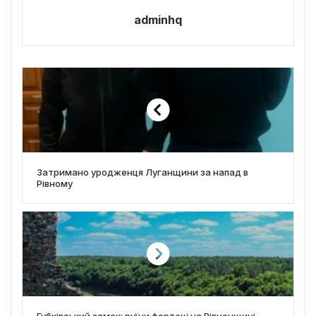
adminhq
Затримано уродженця Луганщини за напад в
Рівному
Губківський замок: руїни фортеці на Рівненщині