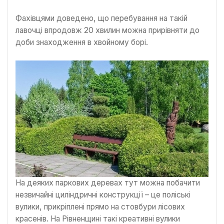
Фахівцями доведено, що перебування на такій
лавочці впродовж 20 хвилин можна прирівняти до
доби знаходження в хвойному борі.
На деяких паркових деревах тут можна побачити
незвичайні циліндричні конструкції – це поліські
вулики, прикріплені прямо на стовбури лісових
красенів. На Рівненщині такі креативні вулики