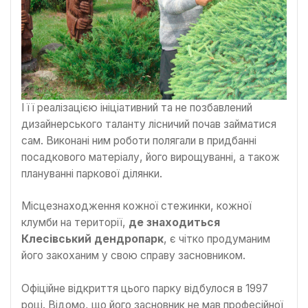
І її реалізацією ініціативний та не позбавлений
дизайнерського таланту лісничий почав займатися
сам. Виконані ним роботи полягали в придбанні
посадкового матеріалу, його вирощуванні, а також
плануванні паркової ділянки.
Місцезнаходження кожної стежинки, кожної
клумби на території,
де знаходиться
Клесівський дендропарк
, є чітко продуманим
його закоханим у свою справу засновником.
Офіційне відкриття цього парку відбулося в 1997
році. Відомо, що його засновник не мав професійної