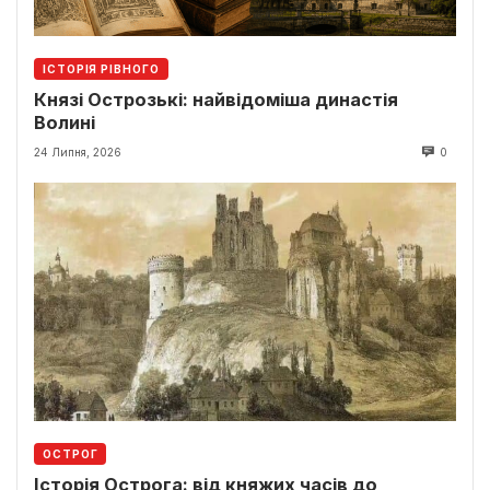
ІСТОРІЯ РІВНОГО
Князі Острозькі: найвідоміша династія
Волині
24 Липня, 2026
0
ОСТРОГ
Історія Острога: від княжих часів до