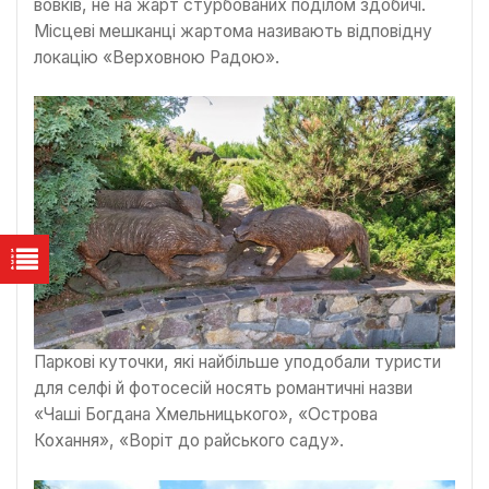
вовків, не на жарт стурбованих поділом здобичі.
Місцеві мешканці жартома називають відповідну
локацію «Верховною Радою».
Паркові куточки, які найбільше уподобали туристи
для селфі й фотосесій носять романтичні назви
«Чаші Богдана Хмельницького», «Острова
Кохання», «Воріт до райського саду».