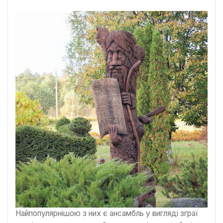
Найпопулярнішою з них є ансамбль у вигляді зграї