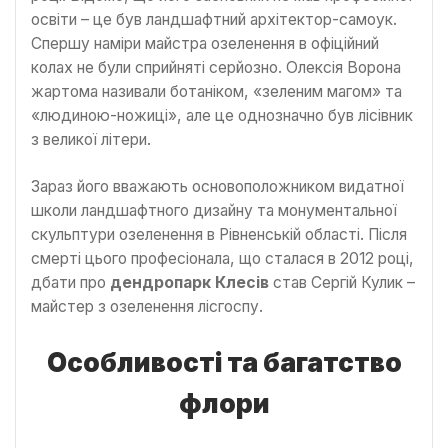
освіти – це був ландшафтний архітектор-самоук.
Спершу наміри майстра озеленення в офіційний
колах не були сприйняті серйозно. Олексія Ворона
жартома називали ботаніком, «зеленим магом» та
«людиною-ножиці», але це однозначно був лісівник
з великої літери.
Зараз його вважають основоположником видатної
школи ландшафтного дизайну та монументальної
скульптури озеленення в Рівненській області. Після
смерті цього професіонала, що сталася в 2012 році,
дбати про
дендропарк Клесів
став Сергій Кулик –
майстер з озеленення лісгоспу.
Особливості та багатство
флори