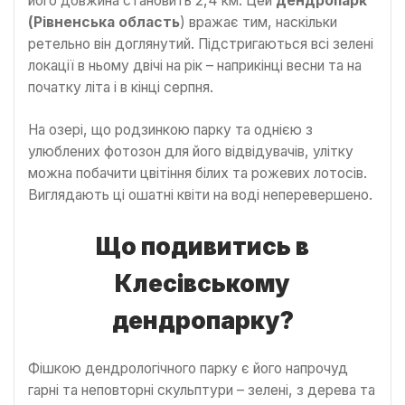
його довжина становить 2,4 км. Цей
дендропарк
(Рівненська область
) вражає тим, наскільки
ретельно він доглянутий. Підстригаються всі зелені
локації в ньому двічі на рік – наприкінці весни та на
початку літа і в кінці серпня.
На озері, що родзинкою парку та однією з
улюблених фотозон для його відвідувачів, улітку
можна побачити цвітіння білих та рожевих лотосів.
Виглядають ці ошатні квіти на воді неперевершено.
Що подивитись в
Клесівському
дендропарку?
Фішкою дендрологічного парку є його напрочуд
гарні та неповторні скульптури – зелені, з дерева та