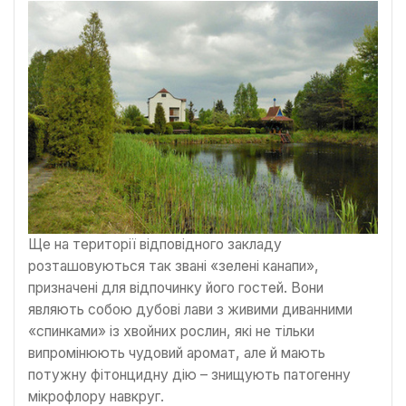
Ще на території відповідного закладу
розташовуються так звані «зелені канапи»,
призначені для відпочинку його гостей. Вони
являють собою дубові лави з живими диванними
«спинками» із хвойних рослин, які не тільки
випромінюють чудовий аромат, але й мають
потужну фітонцидну дію – знищують патогенну
мікрофлору навкруг.