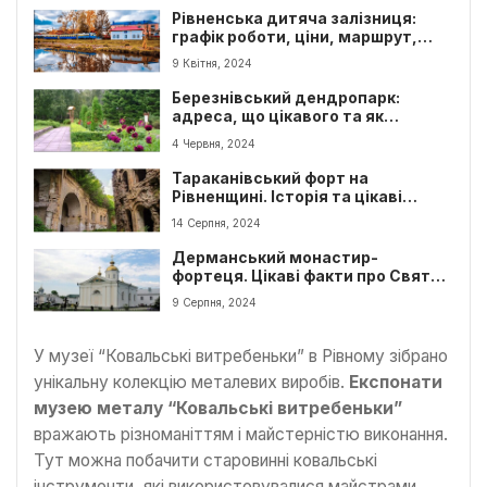
Рівненська дитяча залізниця:
графік роботи, ціни, маршрут,
фото та як дістатися
9 Квітня, 2024
Березнівський дендропарк:
адреса, що цікавого та як
дістатися
4 Червня, 2024
Тараканівський форт на
Рівненщині. Історія та цікаві
факти
14 Серпня, 2024
Дерманський монастир-
фортеця. Цікаві факти про Свято-
троїцький монастир
9 Серпня, 2024
У музеї “Ковальські витребеньки” в Рівному зібрано
унікальну колекцію металевих виробів.
Експонати
музею металу “Ковальські витребеньки”
вражають різноманіттям і майстерністю виконання.
Тут можна побачити старовинні ковальські
інструменти, які використовувалися майстрами