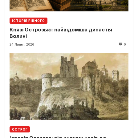
ІСТОРІЯ РІВНОГО
Князі Острозькі: найвідоміша династія
Волині
24 Липня, 2026
0
ОСТРОГ
Історія Острога: від княжих часів до