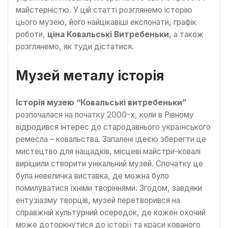
майстерністю. У цій статті розглянемо історію
цього музею, його найцікавіші експонати, графік
роботи,
ціна Ковальські Витребеньки
, а також
розглянемо, як туди дістатися.
Музей металу історія
Історія музею “Ковальські витребеньки”
розпочалася на початку 2000-х, коли в Рівному
відродився інтерес до стародавнього українського
ремесла – ковальства. Запалені ідеєю зберегти це
мистецтво для нащадків, місцеві майстри-ковалі
вирішили створити унікальний музей. Спочатку це
була невеличка виставка, де можна було
помилуватися їхніми творіннями. Згодом, завдяки
ентузіазму творців, музей перетворився на
справжній культурний осередок, де кожен охочий
може доторкнутися до історії та краси кованого