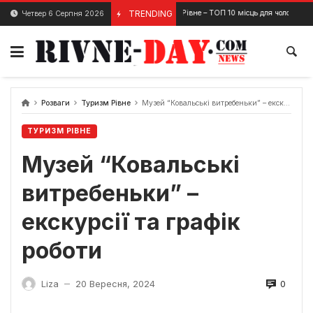
Skip
Барбершоп Рівне – ТОП 10 місць для чоловічої стрижки
TRENDING
Четвер 6 Серпня 2026
25 Грудня, 2024
to
content
Розваги
Туризм Рівне
Музей “Ковальські витребеньки” – екскурсії та графік роботи
ТУРИЗМ РІВНЕ
Музей “Ковальські
витребеньки” –
екскурсії та графік
роботи
0
Liza
20 Вересня, 2024
—