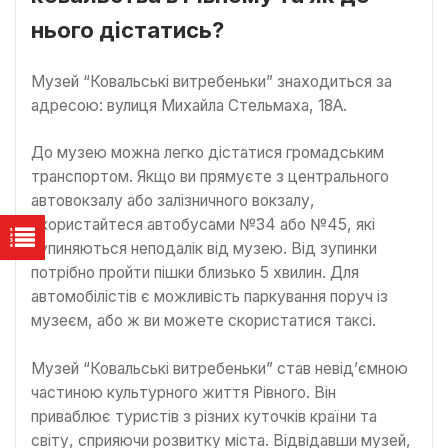
нього дістатись?
Музей “Ковальські витребеньки” знаходиться за
адресою: вулиця Михайла Стельмаха, 18А.
До музею можна легко дістатися громадським
транспортом. Якщо ви прямуєте з центрального
автовокзалу або залізничного вокзалу,
скористайтеся автобусами №34 або №45, які
зупиняються неподалік від музею. Від зупинки
потрібно пройти пішки близько 5 хвилин. Для
автомобілістів є можливість паркування поруч із
музеєм, або ж ви можете скористатися таксі.
Музей “Ковальські витребеньки” став невід’ємною
частиною культурного життя Рівного. Він
приваблює туристів з різних куточків країни та
світу, сприяючи розвитку міста. Відвідавши музей,