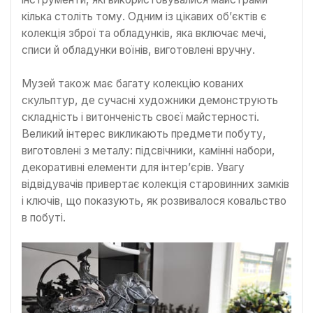
кілька століть тому. Одним із цікавих об’єктів є
колекція зброї та обладунків, яка включає мечі,
списи й обладунки воїнів, виготовлені вручну.
Музей також має багату колекцію кованих
скульптур, де сучасні художники демонструють
складність і витонченість своєї майстерності.
Великий інтерес викликають предмети побуту,
виготовлені з металу: підсвічники, камінні набори,
декоративні елементи для інтер’єрів. Увагу
відвідувачів привертає колекція старовинних замків
і ключів, що показують, як розвивалося ковальство
в побуті.