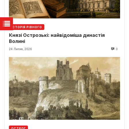
ІСТОРІЯ РІВНОГО
Князі Острозькі: найвідоміша династія
Волині
24 Липня, 2026
0
ОСТРОГ