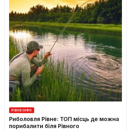
РІВНЕ ІНФО
Риболовля Рівне: ТОП місць де можна
порибалити біля Рівного