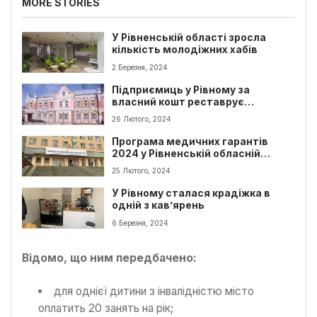
MORE STORIES
У Рівненській області зросла
кількість молодіжних хабів
2 Березня, 2024
Підприємиць у Рівному за
власний кошт реставрує
історичну будівлю
26 Лютого, 2024
Програма медичних гарантів
2024 у Рівненській обласній
дитячій лікарні
25 Лютого, 2024
У Рівному сталася крадіжка в
одній з кав’ярень
6 Березня, 2024
Відомо, що ним передбачено:
для однієї дитини з інвалідністю місто
оплатить 20 занять на рік;