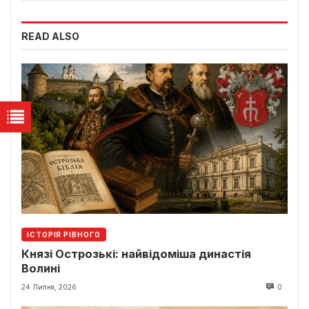
READ ALSO
ІСТОРІЯ РІВНОГО
Князі Острозькі: найвідоміша династія
Волині
24 Липня, 2026
0