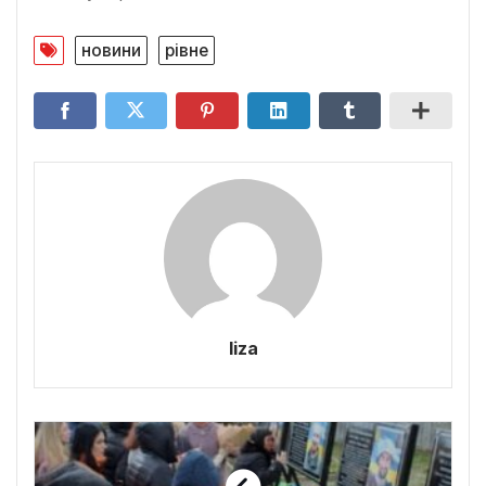
новини
рівне
liza