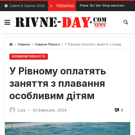
Skip
Секс-шоп Рівне. Всі Sex-Shop магазини Рівного
TRENDING
Субота 8 Серпня 2026
26 Квітня, 2024
1
to
content
Новини
Новини Рівного
У Рівному оплатять заняття з плавання особливим дітям
НОВИНИ РІВНОГО
У Рівному оплатять
заняття з плавання
особливим дітям
0
Liza
20 Березня, 2024
—