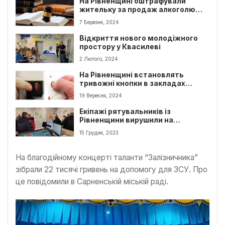
На Рівненщині оштрафували
жительку за продаж алкоголю
школяру
7 Березня, 2024
Відкриття нового молодіжного
простору у Квасилеві
2 Лютого, 2024
На Рівненщині встановлять
тривожні кнопки в закладах
освіти
19 Вересня, 2024
Екіпажі рятувальників із
Рівненщини вирушили на
навчання в Польщу
15 Грудня, 2023
На благодійному концерті таланти “Залізничника”
зібрали 22 тисячі гривень на допомогу для ЗСУ. Про
це повідомили в Сарненській міській раді.