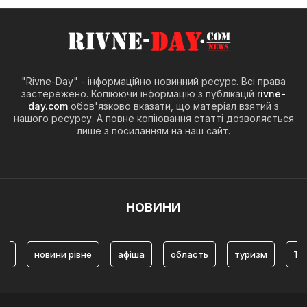
"Rivne-Day" - інформаційно новинний ресурс. Всі права
застережено. Копіюючи інформацію з публікацій
rivne-
day.com
обов'язково вказати, що матеріал взятий з
нашого ресурсу. А повне копіювання статті дозволяється
лише з посиланням на наш сайт.
НОВИНИ
овини рівне
афіша
область
туризм
Туризм Рівн