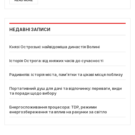
READ MORE
НЕДАВНІ ЗАПИСИ
Князі Острозькі: найвідоміша династія Волині
Історія Острога: від княжих часів до сучасності
Радивилів: історія міста, пам’ятки та цікаві місця поблизу
Портативний душ для дачі та відпочинку: переваги, види
та поради щодо вибору
Енергоспоживання процесора: TDP, режими
енергозбереження та вплив на рахунки за світло