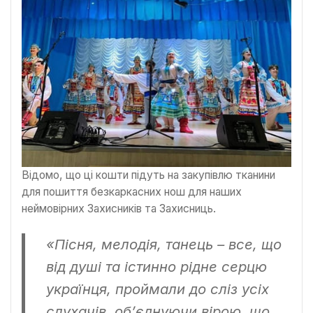
Відомо, що ці кошти підуть на закупівлю тканини
для пошиття безкаркасних нош для наших
неймовірних Захисників та Захисниць.
«Пісня, мелодія, танець – все, що
від душі та істинно рідне серцю
українця, проймали до сліз усіх
слухачів, об’єднуючи вірою, що