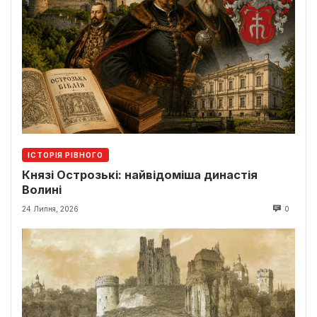
ІСТОРІЯ РІВНОГО
Князі Острозькі: найвідоміша династія
Волині
24 Липня, 2026
0