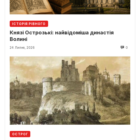
ІСТОРІЯ РІВНОГО
Князі Острозькі: найвідоміша династія
Волині
24 Липня, 2026
0
ОСТРОГ