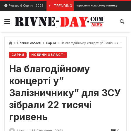
Skip
У Дубно прикрасили новорічну ялинку
TRENDING
Четвер 6 Серпня 2026
3 Грудня, 2023
22 Грудня, 202
to
content
Новини області
Сарни
На благодійному концерті у” Залізничнику” для ЗСУ зібрали 22 тисячі гривень
САРНИ
НОВИНИ ОБЛАСТІ
На благодійному
концерті у”
Залізничнику” для ЗСУ
зібрали 22 тисячі
гривень
0
Liza
14 Березня, 2024
—